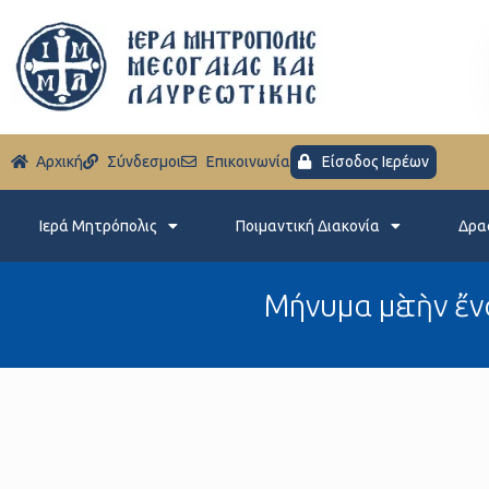
Aρχική
Σύνδεσμοι
Eπικοινωνία
Είσοδος Ιερέων
Ιερά Μητρόπολις
Ποιμαντική Διακονία
Δρα
Μήνυμα μὲ τὴν ἔ