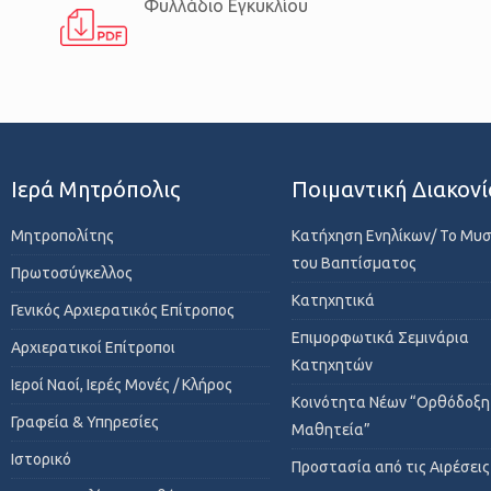
Φυλλάδιο Εγκυκλίου
Ιερά Μητρόπολις
Ποιμαντική Διακονί
Μητροπολίτης
Κατήχηση Ενηλίκων/ Το Μυ
του Βαπτίσματος
Πρωτοσύγκελλος
Κατηχητικά
Γενικός Αρχιερατικός Επίτροπος
Επιμορφωτικά Σεμινάρια
Αρχιερατικοί Επίτροποι
Κατηχητών
Ιεροί Ναοί, Ιερές Μονές / Κλήρος
Κοινότητα Νέων “Ορθόδοξη
Γραφεία & Υπηρεσίες
Μαθητεία”
Ιστορικό
Προστασία από τις Αιρέσεις