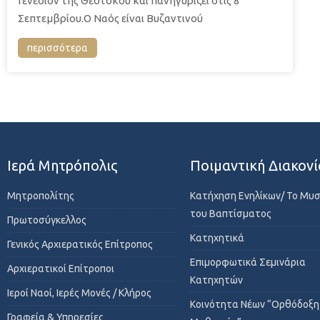
Γενέσιον της Θεοτόκου και πανηγυρίζει στις 8
Σεπτεμβρίου.Ο Ναός είναι Βυζαντινού
περισσότερα
Ιερά Μητρόπολις
Ποιμαντική Διακονί
Μητροπολίτης
Κατήχηση Ενηλίκων/ Το Μυ
του Βαπτίσματος
Πρωτοσύγκελλος
Κατηχητικά
Γενικός Αρχιερατικός Επίτροπος
Επιμορφωτικά Σεμινάρια
Αρχιερατικοί Επίτροποι
Κατηχητών
Ιεροί Ναοί, Ιερές Μονές / Κλήρος
Κοινότητα Νέων “Ορθόδοξη
Γραφεία & Υπηρεσίες