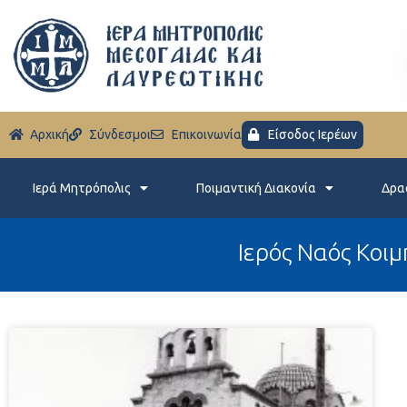
Aρχική
Σύνδεσμοι
Eπικοινωνία
Είσοδος Ιερέων
Ιερά Μητρόπολις
Ποιμαντική Διακονία
Δρα
Ιερός Ναός Κοι