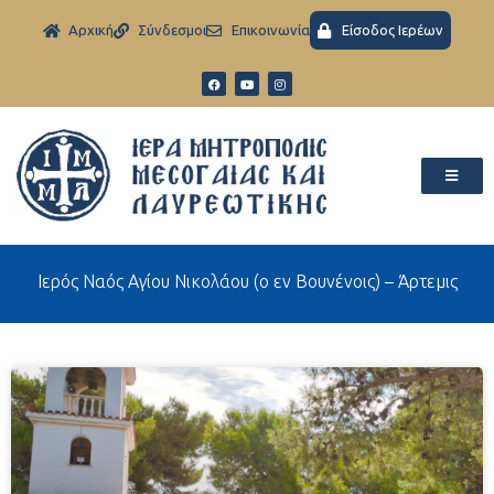
Aρχική
Σύνδεσμοι
Eπικοινωνία
Είσοδος Ιερέων
Ιερός Ναός Αγίου Νικολάου (ο εν Βουνένοις) – Άρτεμις