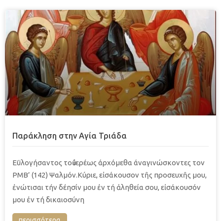
Παράκληση στην Αγία Τριάδα
Εΰλογήσαντος τοῦ ίερέως άρχόμεθα άναγινώσκοντες τον
ΡΜΒ’ (142) Ψαλμόν.Κύριε, εἰσάκουσον τῆς προσευχῆς μου,
ἐνώτισαι τήν δέησίν μου ἐν τή ἀληθεία σου, εἰσάκουσόν
μου ἐν τή δικαιοσύνη
περισσότερα