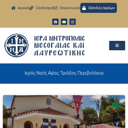
Aρχική
Σύνδεσμοι
Eπικοινωνία
Είσοδος Ιερέων
Ιερός Ναός Αγίας Τριάδος Περιβολάκια