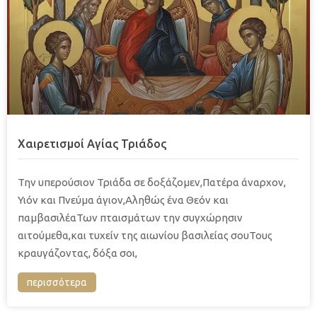
Χαιρετισμοί Αγίας Τριάδος
Την υπερούσιον Τριάδα σε δοξάζομεν,Πατέρα άναρχον,
Υιόν και Πνεύμα άγιον,Αληθώς ένα Θεόν και
παμβασιλέαΤων πταισμάτων την συγχώρησιν
αιτούμεθα,και τυχείν της αιωνίου βασιλείας σουΤους
κραυγάζοντας, δόξα σοι,
περισσότερα