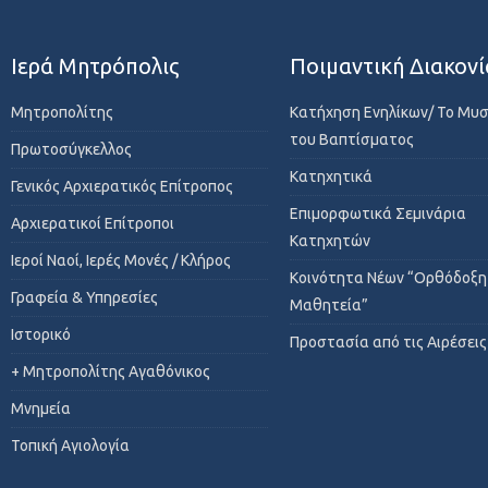
Ιερά Μητρόπολις
Ποιμαντική Διακονί
Μητροπολίτης
Κατήχηση Ενηλίκων/ Το Μυ
του Βαπτίσματος
Πρωτοσύγκελλος
Κατηχητικά
Γενικός Αρχιερατικός Επίτροπος
Επιμορφωτικά Σεμινάρια
Αρχιερατικοί Επίτροποι
Κατηχητών
Ιεροί Ναοί, Ιερές Μονές / Κλήρος
Κοινότητα Νέων “Ορθόδοξη
Γραφεία & Υπηρεσίες
Μαθητεία”
Ιστορικό
Προστασία από τις Αιρέσεις
+ Μητροπολίτης Αγαθόνικος
Μνημεία
Τοπική Αγιολογία