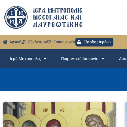
Aρχική
Σύνδεσμοι
Eπικοινωνία
Είσοδος Ιερέων
Ιερά Μητρόπολις
Ποιμαντική Διακονία
Δρα