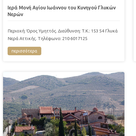
Ιερά Μονή Αγίου Ιωάννου του Κυνηγού Γλυκών
Νερών
Περιοχή: Όρος Υμηττός. Διεύθυνση: T.K.: 153 54 Γλυκά
Νερά Αττικής. Tηλέφωνο: 210 6017125
περισσότερα