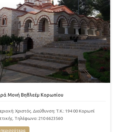
ερά Μονή Βηθλεέμ Κορωπίου
εριοχή: Χριστός. Διεύθυνση: T.K.: 194 00 Κορωπί
ττικής. Tηλέφωνο: 210 6623560
περισσότερα