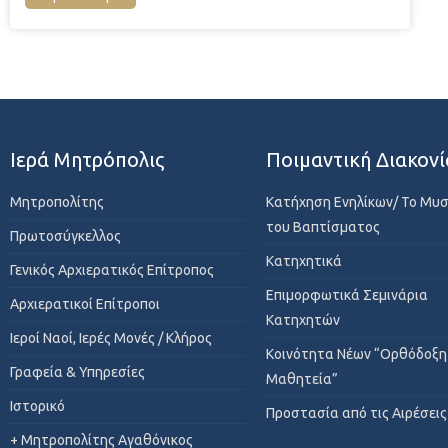
Ιερά Μητρόπολις
Ποιμαντική Διακονί
Μητροπολίτης
Κατήχηση Ενηλίκων/ Το Μυ
του Βαπτίσματος
Πρωτοσύγκελλος
Κατηχητικά
Γενικός Αρχιερατικός Επίτροπος
Επιμορφωτικά Σεμινάρια
Αρχιερατικοί Επίτροποι
Κατηχητών
Ιεροί Ναοί, Ιερές Μονές / Κλήρος
Κοινότητα Νέων “Ορθόδοξη
Γραφεία & Υπηρεσίες
Μαθητεία”
Ιστορικό
Προστασία από τις Αιρέσεις
+ Μητροπολίτης Αγαθόνικος