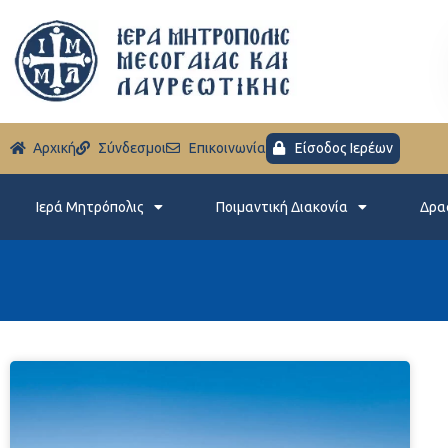
Aρχική
Σύνδεσμοι
Eπικοινωνία
Είσοδος Ιερέων
Ιερά Μητρόπολις
Ποιμαντική Διακονία
Δρα