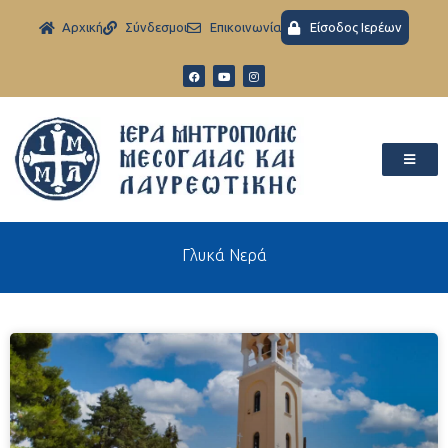
Aρχική
Σύνδεσμοι
Eπικοινωνία
Είσοδος Ιερέων
Γλυκά Νερά