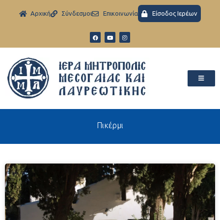
Aρχική
Σύνδεσμοι
Eπικοινωνία
Είσοδος Ιερέων
Πικέρμι