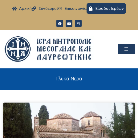
Aρχική
Σύνδεσμοι
Eπικοινωνία
Είσοδος Ιερέων
Γλυκά Νερά