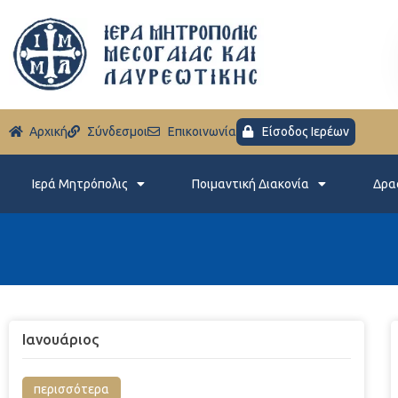
Aρχική
Σύνδεσμοι
Eπικοινωνία
Είσοδος Ιερέων
Ιερά Μητρόπολις
Ποιμαντική Διακονία
Δρα
Ιανουάριος
περισσότερα