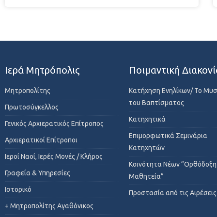
Ιερά Μητρόπολις
Ποιμαντική Διακονί
Μητροπολίτης
Κατήχηση Ενηλίκων/ Το Μυ
του Βαπτίσματος
Πρωτοσύγκελλος
Κατηχητικά
Γενικός Αρχιερατικός Επίτροπος
Επιμορφωτικά Σεμινάρια
Αρχιερατικοί Επίτροποι
Κατηχητών
Ιεροί Ναοί, Ιερές Μονές / Κλήρος
Κοινότητα Νέων “Ορθόδοξη
Γραφεία & Υπηρεσίες
Μαθητεία”
Ιστορικό
Προστασία από τις Αιρέσεις
+ Μητροπολίτης Αγαθόνικος