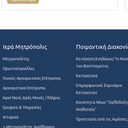
Ιερά Μητρόπολις
Ποιμαντική Διακονί
Μητροπολίτης
Κατήχηση Ενηλίκων/ Το Μυ
του Βαπτίσματος
Πρωτοσύγκελλος
Κατηχητικά
Γενικός Αρχιερατικός Επίτροπος
Επιμορφωτικά Σεμινάρια
Αρχιερατικοί Επίτροποι
Κατηχητών
Ιεροί Ναοί, Ιερές Μονές / Κλήρος
Κοινότητα Νέων “Ορθόδοξη
Γραφεία & Υπηρεσίες
Μαθητεία”
Ιστορικό
Προστασία από τις Αιρέσεις
+ Μητροπολίτης Αγαθόνικος