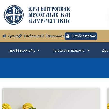
Aρχική
Σύνδεσμοι
Eπικοινωνία
Είσοδος Ιερέων
Ιερά Μητρόπολις
Ποιμαντική Διακονία
Δρα