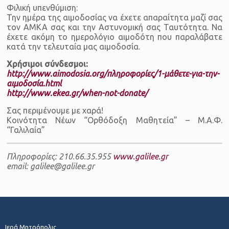
Φιλική υπενθύμιση:
Την ημέρα της αιμοδοσίας να έχετε απαραίτητα μαζί σας
τον ΑΜΚΑ σας και την Αστυνομική σας Ταυτότητα. Να
έχετε ακόμη το ημερολόγιο αιμοδότη που παραλάβατε
κατά την τελευταία μας αιμοδοσία.
Χρήσιμοι σύνδεσμοι:
http://www.aimodosia.org/πληροφορίες/1-μάθετε-για-την-
αιμοδοσία.html
http://www.ekea.gr/when-not-donate/
Σας περιμένουμε με χαρά!
Κοινότητα Νέων “Ορθόδοξη Μαθητεία” – Μ.Α.Φ.
“Γαλιλαία”
Πληροφορίες: 210.66.35.955
www.galilee.gr
email: galilee@galilee.gr
Ιερά Μητρόπολις