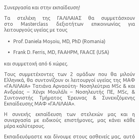
Συνεργασία και στην εκπαίδευση!
Τα στελέχη της ΓΑΛΙΛΑΙΑΣ θα συμμετάσχουν
στο
Masterclass
δεξιοτήτων επικοινωνίας για
λειτουργούς υγείας με τους
Prof. Daniela Moșoiu, MD, PhD (Romania)
Frank
D
.
Ferris
,
MD
,
FAAHPM
,
FAACE
(
USA
)
και συμμετοχή από 6 χώρες.
Τους συμμετέχοντες των 2 ομάδων που θα μιλούν
Ελληνικά, θα συντονίζουν οι λειτουργοί υγείας της ΜΑΦ
«ΓΑΛΙΛΑΙΑ» Τατιάνα Αρναούτη- Νοσηλεύτρια
MSc
& και
Ανδρέας – Χένρι Μουλάλι – Νοσηλευτής ΠΕ,
MSc
, &
Συντονιστής Τμήματος Έρευνας & Συνεχιζόμενης
Εκπαίδευσης ΜΑΦ «ΓΑΛΙΛΑΙΑ».
Η συνεχής εκπαίδευση των στελεχών μας και η
συνεργασία με ειδικούς επιστήμονες, μας κάνει κάθε
μέρα καλύτερους.
Εκπαιδευόμαστε και δίνουμε στους ασθενείς μας, αυτό