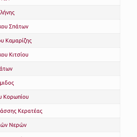
λήνης
κου Σπάτων
ίου Καμαρίζης
κου Κιτσίου
πάτων
έμιδος
υ Κορωπίου
ανάσσης Κερατέας
κῶν Νερῶν