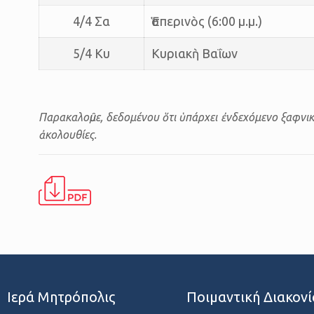
4/4 Σα
Ἑσπερινὸς (6:00 μ.μ.)
5/4 Κυ
Κυριακὴ Βαΐων
Παρακαλοῦμε, δεδομένου ὅτι ὑπάρχει ἐνδεχόμενο ξαφνικ
ἀκολουθίες.
Ιερά Μητρόπολις
Ποιμαντική Διακονί