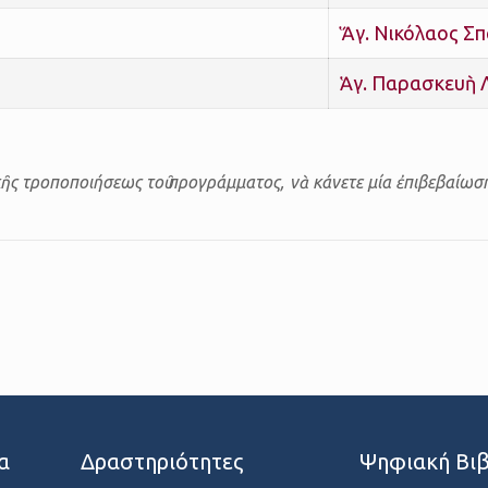
Ἅγ. Νικόλαος Σ
Ἁγ. Παρασκευὴ 
ῆς τροποποιήσεως τοῦ προγράμματος, νὰ κάνετε μία ἐπιβεβαίωση
α
Δραστηριότητες
Ψηφιακή Βιβ