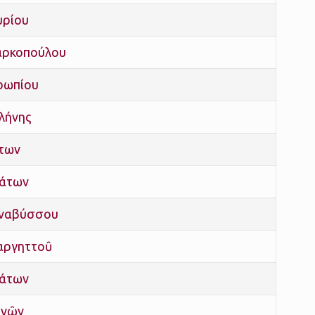
υρίου
αρκοπούλου
ορωπίου
λήνης
άτων
πάτων
Ἀναβύσσου
αργηττοῦ
πάτων
ηνῶν