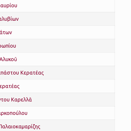
Λαυρίου
αλυβίων
πάτων
ορωπίου
 Ἁλυκοῦ
κεπάστου Κερατέας
Κερατέας
ντου Καρελλᾶ
αρκοπούλου
 Παλαιοκαμαρίζης