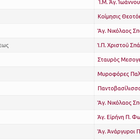
Ἱ.Μ. Ἁγ. Ἰωάννο
Κοίμησις Θεοτό
Ἅγ. Νικόλαος Σ
εως
Ἱ.Π. Χριστοῦ Σπ
Σταυρὸς Μεσογ
Μυροφόρες Παλ
Παντοβασίλισσ
Ἅγ. Νικόλαος Σ
Ἁγ. Εἰρήνη Π. Φ
Ἅγ. Ἀνάργυροι Π