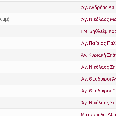
Ἅγ. Ἀνδρέας Λα
0μμ)
Ἅγ. Νικόλαος Μ
Ἱ.Μ. Βηθλεὲμ Κ
Ἅγ. Παΐσιος Παλ
Ἁγ. Κυριακὴ Σπ
Ἅγ. Νικόλαος Σ
Ἅγ. Θεόδωροι 
Ἅγ. Θεόδωροι Γ
Ἅγ. Νικόλαος Σ
Μητρόπολις Ἀθ