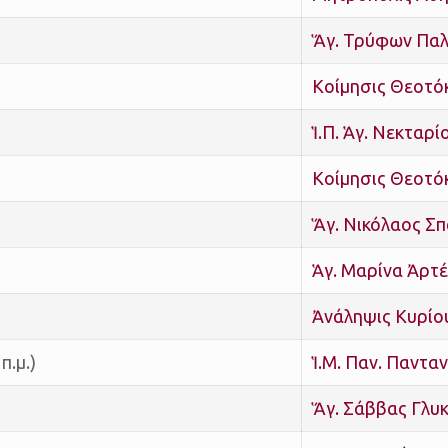
Ἅγ. Τρύφων Παλ
Κοίμησις Θεοτό
Ἱ.Π. Ἁγ. Νεκταρ
Κοίμησις Θεοτό
Ἅγ. Νικόλαος Σ
Ἁγ. Μαρίνα Ἀρτ
Ἀνάληψις Κυρίο
π.μ.)
Ἱ.Μ. Παν. Παντ
Ἅγ. Σάββας Γλυ