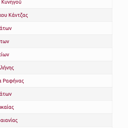
υ Κυνηγοῦ
κου Κάντζας
πάτων
άτων
είων
λήνης
α Ραφήνας
πάτων
ωκαίας
αιανίας