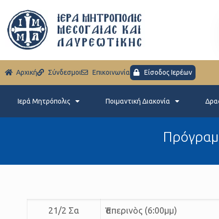
Aρχική
Σύνδεσμοι
Eπικοινωνία
Είσοδος Ιερέων
Ιερά Μητρόπολις
Ποιμαντική Διακονία
Δρα
Πρόγραμ
21/2 Σα
Ἑσπερινὸς (6:00μμ)