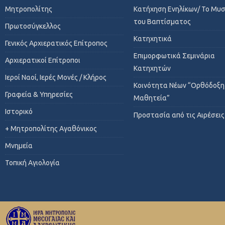
Μητροπολίτης
Κατήχηση Ενηλίκων/ Το Μυ
του Βαπτίσματος
Πρωτοσύγκελλος
Κατηχητικά
Γενικός Αρχιερατικός Επίτροπος
Επιμορφωτικά Σεμινάρια
Αρχιερατικοί Επίτροποι
Κατηχητών
Ιεροί Ναοί, Ιερές Μονές / Κλήρος
Κοινότητα Νέων “Ορθόδοξη
Γραφεία & Υπηρεσίες
Μαθητεία”
Ιστορικό
Προστασία από τις Αιρέσεις
+ Μητροπολίτης Αγαθόνικος
Μνημεία
Τοπική Αγιολογία