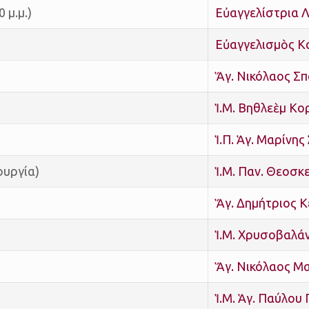
 μ.μ.)
Εὐαγγελίστρια 
Εὐαγγελισμὸς Κ
Ἅγ. Νικόλαος Σ
Ἱ.Μ. Βηθλεὲμ Κ
Ἱ.Π. Ἁγ. Μαρίνης
ουργία)
Ἱ.Μ. Παν. Θεοσ
Ἅγ. Δημήτριος 
Ἱ.Μ. Χρυσοβαλά
Ἅγ. Νικόλαος Μ
Ἱ.Μ. Ἁγ. Παύλου