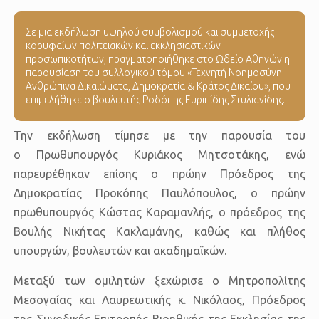
Σε μια εκδήλωση υψηλού συμβολισμού και συμμετοχής
κορυφαίων πολιτειακών και εκκλησιαστικών
προσωπικοτήτων, πραγματοποιήθηκε στο Ωδείο Αθηνών η
παρουσίαση του συλλογικού τόμου «Τεχνητή Νοημοσύνη:
Ανθρώπινα Δικαιώματα, Δημοκρατία & Κράτος Δικαίου», που
επιμελήθηκε ο βουλευτής Ροδόπης Ευριπίδης Στυλιανίδης.
Την εκδήλωση τίμησε με την παρουσία του
ο
Πρωθυπουργός Κυριάκος Μητσοτάκης
, ενώ
παρευρέθηκαν επίσης ο πρώην Πρόεδρος της
Δημοκρατίας
Προκόπης Παυλόπουλος
, ο πρώην
πρωθυπουργός
Κώστας Καραμανλής
, ο πρόεδρος της
Βουλής
Νικήτας Κακλαμάνης
, καθώς και πλήθος
υπουργών, βουλευτών και ακαδημαϊκών.
Μεταξύ των ομιλητών ξεχώρισε ο
Μητροπολίτης
Μεσογαίας και Λαυρεωτικής κ. Νικόλαος
, Πρόεδρος
της
Συνοδικής Επιτροπής Βιοηθικής της Εκκλησίας της