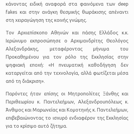
κάνοντας ειδική αναφορά στα φαινόμενα των
deep
fakes
και στην ανάγκη θεσμικής θωράκισης απέναντι
στη χειραγώγηση της κοινής γνώμης.
Τον Αρχιεπίσκοπο Αθηνών και πάσης Ελλάδος
κ.κ.
Ιερώνυμο
εκπροσώπησε ο
Αρχιμανδρίτης Θεολόγος
Αλεξανδράκης
, μεταφέροντας μήνυμα του
Προκαθημένου για τον ρόλο της Εκκλησίας στην
ψηφιακή εποχή: «Η πνευματική καθοδήγηση δεν
καταργείται από την τεχνολογία, αλλά φωτίζεται μέσα
από τη διάκριση».
Παρόντες ήταν επίσης οι
Μητροπολίτες Ξάνθης και
Περιθεωρίου κ. Παντελεήμων
,
Αλεξανδρουπόλεως κ.
Άνθιμος
και
Μαρωνείας και Κομοτηνής κ. Παντελεήμων
,
επιβεβαιώνοντας το ισχυρό ενδιαφέρον της Εκκλησίας
για το κρίσιμο αυτό ζήτημα.