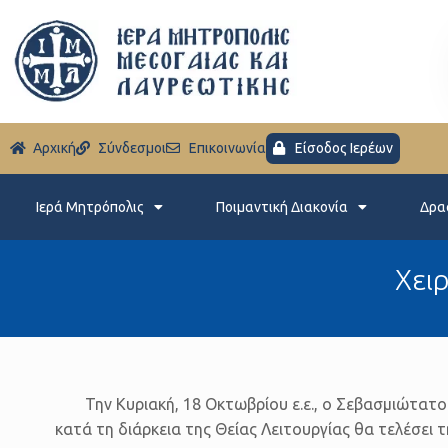
Aρχική
Σύνδεσμοι
Eπικοινωνία
Είσοδος Ιερέων
Ιερά Μητρόπολις
Ποιμαντική Διακονία
Δρα
Xει
Την Κυριακή, 18 Οκτωβρίου ε.ε., ο Σεβασμιώτα
κατά τη διάρκεια της Θείας Λειτουργίας θα τελέσει τ