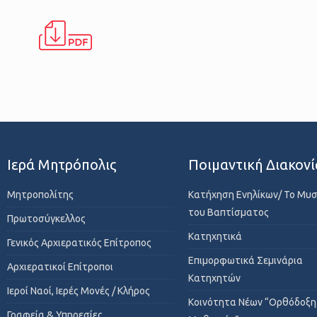
Ιερά Μητρόπολις
Ποιμαντική Διακονί
Μητροπολίτης
Κατήχηση Ενηλίκων/ Το Μυ
του Βαπτίσματος
Πρωτοσύγκελλος
Κατηχητικά
Γενικός Αρχιερατικός Επίτροπος
Επιμορφωτικά Σεμινάρια
Αρχιερατικοί Επίτροποι
Κατηχητών
Ιεροί Ναοί, Ιερές Μονές / Κλήρος
Κοινότητα Νέων “Ορθόδοξη
Γραφεία & Υπηρεσίες