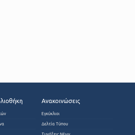
λιοθήκη
Ανακοινώσεις
κών
Εγκύκλιοι
ενα
Δελτία Τύπου
Συνάξεις Νέων