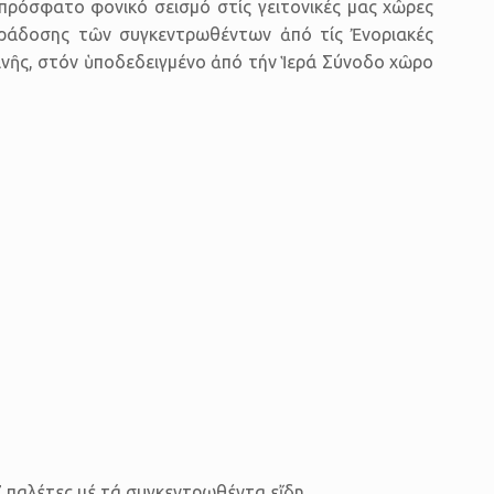
πρόσφατο φονικό σεισμό στίς γειτονικές μας χῶρες
ράδοσης τῶν συγκεντρωθέντων ἀπό τίς Ἐνοριακές
νῆς, στόν ὑποδεδειγμένο ἀπό τήν Ἱερά Σύνοδο χῶρο
27 παλέτες μέ τά συγκεντρωθέντα εἴδη.