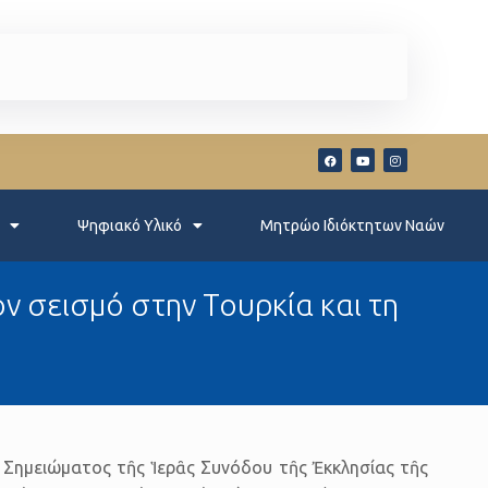
Ψηφιακό Υλικό
Μητρώο Ιδιόκτητων Ναών
ν σεισμό στην Τουρκία και τη
υ Σημειώματος τῆς Ἱερᾶς Συνόδου τῆς Ἐκκλησίας τῆς