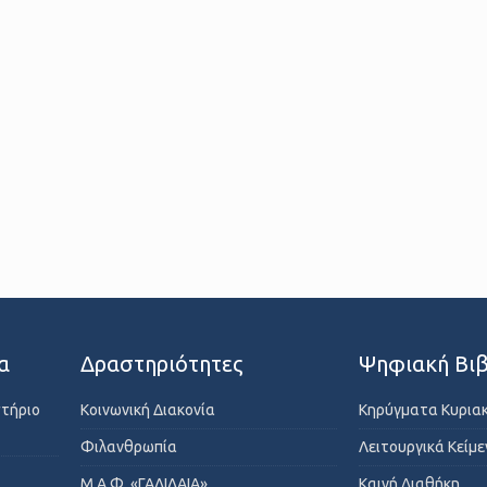
α
Δραστηριότητες
Ψηφιακή Βιβ
στήριο
Κοινωνική Διακονία
Κηρύγματα Κυρια
Φιλανθρωπία
Λειτουργικά Κείμ
Μ.Α.Φ. «ΓΑΛΙΛΑΙΑ»
Καινή Διαθήκη