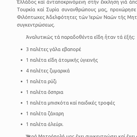
Ἑλλάδος καί ἀνταποκρινόμενη στήν ἔκκληση γιά ἀπ
Τουρκία καί Συρία συνανθρώπους μας, προχώρησ
Φιλόπτωχες Ἀδελφότητες τῶν Ἱερῶν Ναῶν τῆς Μητρο
συγκεντρώσεως.
Ἀναλυτικῶς τά παραδοθέντα εἴδη ἦταν τά ἑξῆς:
3 παλέτες γάλα εβαπορέ
1 παλέτα εἴδη ἀτομικῆς ὑγιεινῆς
4 παλέτες ζυμαρικά
1 παλέτα ρύζι
1 παλέτα ὄσπρια
1 παλέτα μπισκότα καί παιδικές τροφές
1 παλέτα ζάχαρη
1 παλέτα ἀλεύρι.
Ἡ Ἱερά Μητρόπολή μας ἔχει συγκεντρώσει καί ἔχει