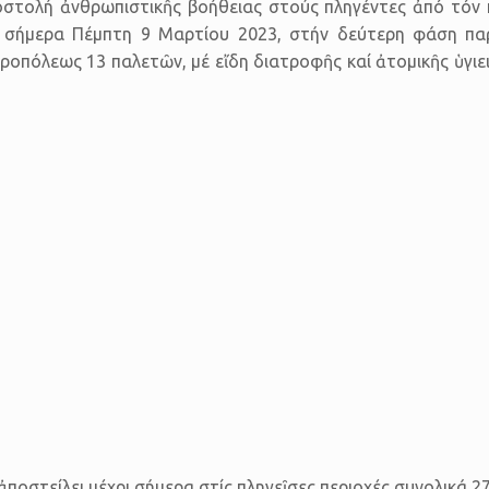
οστολή ἀνθρωπιστικῆς βοήθειας στούς πληγέντες ἀπό τόν 
ε σήμερα Πέμπτη 9 Μαρτίου 2023, στήν δεύτερη φάση πα
πόλεως 13 παλετῶν, μέ εἴδη διατροφῆς καί ἀτομικῆς ὑγιει
 ἀποστείλει μέχρι σήμερα στίς πληγεῖσες περιοχές συνολικά 