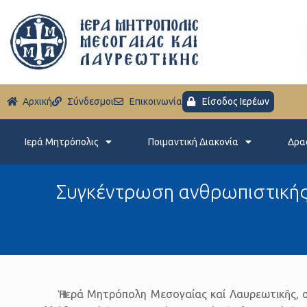
Aρχική
Σύνδεσμοι
Eπικοινωνία
Είσοδος Ιερέων
Ιερά Μητρόπολις
Ποιμαντική Διακονία
Δρα
Συγκέντρωση ανθρωπιστικής β
Ἡ Ἱερά Μητρόπολη Μεσογαίας καί Λαυρεωτικῆς, 