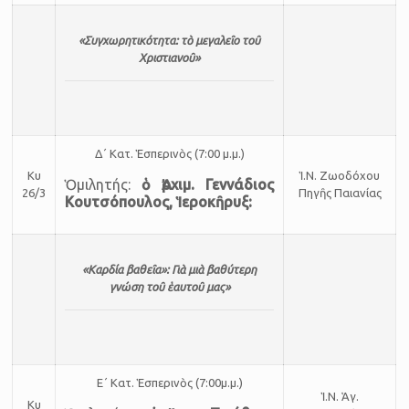
«Συγχωρητικότητα: τὸ μεγαλεῖο τοῦ
Χριστιανοῦ»
Δ΄ Κατ. Ἑ­σπε­ρι­νὸς (7:00 μ.μ.)
Κυ
Ἱ.Ν. Ζω­ο­δό­χου
Ὁμι­λη­τής:
ὁ Ἀρχιμ. Γεννάδιος
26/3
Πη­γῆς Παι­α­νί­ας
Κουτσόπουλος, Ἱεροκῆρυξ:
«Καρδία βαθεῖα»: Γιὰ μιὰ βαθύτερη
γνώση τοῦ ἑαυτοῦ μας
»
Ε΄ Κατ. Ἑ­σπε­ρι­νὸς (7:00μ.μ.)
Ἱ.Ν. Ἁγ.
Κυ