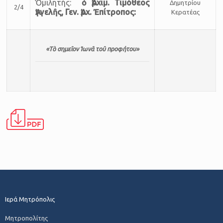
Ὁμι­λη­τής:
ὁ Ἀρ­χιμ. Τιμόθεος
Δημητρίου
2/4
Ἀγγελῆς, Γεν. Ἀρχ. Ἐπίτροπος:
Κερατέας
«Τὸ σημεῖον Ἰωνᾶ τοῦ προφήτου»
Ιερά Μητρόπολις
Μητροπολίτης