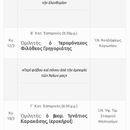
τὴν ἐλευθερία»
Β΄ Κατ. Ἑ­σπε­ρι­νὸς (6:30μ.μ.)
Κυ
Ἱ.Ν. Ἀναλήψεως
Ὁμι­λη­τής:
ὁ Ἱερομόναχος
12/3
Κορωπίου
Φιλόθεος Γρηγοριάτης
:
«Περὶ φόβου καὶ πόνου ἀπὸ τὴν ἐμπειρία
τῶν Ἁγίων μας»
Γ΄ Κατ. Ἑ­σπε­ρι­νὸς (6:30 μ.μ.)
Ἱ.Ν. Ὑψ. Τιμ.
Κυ
Ὁμι­λη­τής:
ὁ Ἀρ­χιμ. Ἰγνάτιος
Σταυροῦ
19/3
Καρακάσης, ἱεροκήρυξ:
Μεσογείων