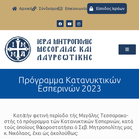
Aρχική
Σύνδεσμοι
Eπικοινωνία
Είσοδος Ιερέων
Πρόγραμμα Κατανυκτικών
Εσπερινών 2023
Κατὰ τὴν φε­τινὴ πε­ρί­οδο τῆς Με­γά­λης Τεσ­σα­ρα­κο­
στῆς τὸ πρό­γραμμα τῶν Κα­τα­νυ­κτι­κῶν Ἑ­σπε­ρι­νῶν, κατὰ
τοὺς ὁ­ποί­ους θὰ χο­ρο­στα­τή­σει ὁ Σεβ. Μη­τρο­πο­λί­της μας
κ. Νι­κό­λαος, ἔ­χει ὡς ἀ­κο­λού­θως: