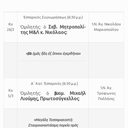
Ἑσπερινὸς Συγχωρήσεως (6:30 μ.μ.)
Κυ
Ἱ.Ν. Ἁγ. Νι­κο­λάου
Ὁμι­λη­τής: ὁ
Σεβ. Μη­τρο­πο­λί­
26/2
Μαρ­κο­πού­λου
της Μ&Λ κ. Νι­κό­λα­ος:
«Ὥρα ἡμᾶς ἤδη ἐξ ὕπνου ἐγερθῆναι»
Α΄ Κατ. Ἑ­σπε­ρι­νὸς (6:30 μ.μ.)
Ἱ.Ν. Ἁγ.
Kυ
Ὁμι­λη­τής: ὁ
Ἀρ­χιμ. Μιχαὴλ
Τρύφωνος
5/3
Λιούμης, Πρω­το­σύγ­κελ­λος
:
Παλλήνης
«Μεγάλη Τεσσαρακοστή:
Σταυροαναστάσιμη πορεία πρὸς