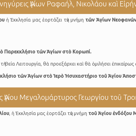
νηγύρεις Ἁγίων Ραφαήλ, Νικολάου καὶ Εἰρή
ου
ἡ Ἐκκλησία μας ἑορτάζει τὴν μνήμη
τῶν Ἁγίων Νεοφανῶ
ὸ Παρεκκλήσιο τῶν Ἁγίων στὸ Κορωπί.
ὴ Θεία Λειτουργία, θὰ προεξάρχει καὶ θὰ ὁμιλήσει ἐπικαίρως
λήσιο τῶν Ἁγίων στὸ Ἱερὸ Ἡσυχαστήριο τοῦ Ἁγίου Ἀποστ
ς Ἁγίου Μεγαλομάρτυρος Γεωργίου τοῦ Τρ
λίου
, ἡ Ἐκκλησία μας ἑορτάζει τὴν μνήμη
τοῦ Ἁγίου ἐνδόξου