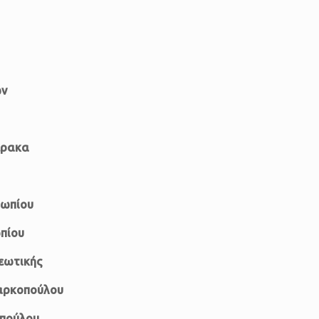
ων
έρακα
ρωπίου
πίου
εωτικής
αρκοπούλου
οπούλου