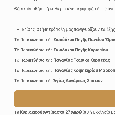
Θὰ ἀκολουθήσει ἡ καθιερωμένη περιφορὰ τῆς εἰκόνο
Ἐπίσης, στὴ Μητρόπολή μας πανηγυρίζουν τὰ ἑξῆς
Τὸ Παρεκκλήσιο τῆς
Ζωοδόχου Πηγῆς Πανείου Ὄρο
Τὸ Παρεκκλήσιο τῆς
Ζωοδόχου Πηγῆς Κορωπίου
Τὸ Παρεκκλήσιο τῆς
Παναγίας Γκαρικὰ Κερατέας
Τὸ Παρεκκλήσιο τῆς
Παναγίας Κοιμητηρίου Μαρκο
Τὸ Παρεκκλήσιο τῆς
Ἁγίας Δυνάμεως Σπάτων
Τὴν
Κυριακὴ τοῦ Ἀντίπασχα 27 Ἀπριλίου
ἡ Ἐκκλησία μα