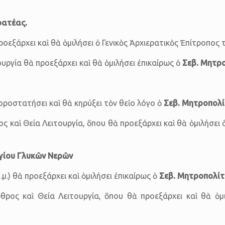
ρατέας.
ροεξάρχει καὶ θὰ ὁμιλήσει ὁ Γενικὸς Ἀρχιερατικὸς Ἐπίτροπο
ουργία θὰ προεξάρχει καὶ θὰ ὁμιλήσει ἐπικαίρως ὁ
Σεβ.
Μητρο
οροστατήσει καὶ θὰ κηρύξει τὸν θεῖο λόγο ὁ
Σεβ. Μητροπολί
ς καὶ Θεία Λειτουργία, ὅπου θὰ προεξάρχει καὶ θὰ ὁμιλήσε
γίου Γλυκῶν Νερῶν
μ.) θὰ προεξάρχει καὶ ὁμιλήσει ἐπικαίρως ὁ
Σεβ. Μητροπολίτη
ρος καὶ Θεία Λειτουργία, ὅπου θὰ προεξάρχει καὶ θὰ ὁ