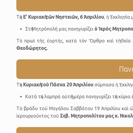
Τὴν
Ε’ Κυριακὴ τῶν Νηστειῶν, 6 Ἀπριλίου
, ἡ Ἐκκλησία
Στὴ Μητρόπολή μας πανηγυρίζει
ὁ Ἱερὸς Μητροπο
Τὸ πρωὶ τῆς ἑορτῆς, κατὰ τὸν Ὄρθρο καὶ τὴ Θεία Λ
Θεοδώρητος.
Παν
Τὴν
Κυριακὴ τοῦ Πάσχα 20 Ἀπριλίου
σύμπασα ἡ Ἐκκλησ
Κατά τὴν λαμπρὰ αὐτὴ ἡμέρα πανηγυρίζει τὴν κύρια
Τὸ βράδυ τοῦ Μεγάλου Σαββάτου 19 Ἀπριλίου καὶ ὥ
ἱερουργοῦντος τοῦ
Σεβ. Μητροπολίτου μας κ. Νικο