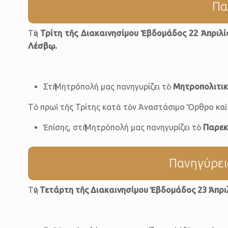
Πα
Τὴν
Τρίτη τῆς Διακαινησίμου Ἑβδομάδος 22 Ἀπριλί
Λέσβῳ.
Στὴ Μητρόπολή μας πανηγυρίζει τὸ
Μητροπολιτικ
Τὸ πρωὶ τῆς Τρίτης κατὰ τὸν Ἀναστάσιμο Ὄρθρο καὶ τ
Ἐπίσης, στὴ Μητρόπολή μας πανηγυρίζει τὸ
Παρεκκ
Πανηγύρει
Τὴν
Τετάρτη τῆς Διακαινησίμου Ἑβδομάδος 23 Ἀπρι