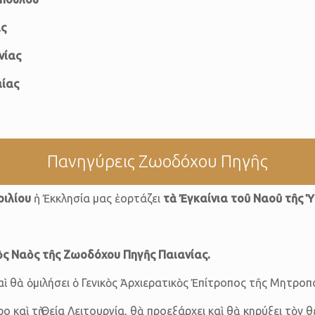
ας
νίας
αίας
Πανηγύρεις Ζωοδόχου Πηγῆς
ριλίου
ἡ Ἐκκλησία μας ἑορτάζει
τὰ Ἐγκαίνια τοῦ Ναοῦ τῆς 
ὸς Ναὸς τῆς Ζωοδόχου Πηγῆς Παιανίας.
ὶ θὰ ὁμιλήσει ὁ Γενικὸς Ἀρχιερατικὸς Ἐπίτροπος τῆς Μητρο
αὶ τὴ Θεία Λειτουργία, θὰ προεξάρχει καὶ θὰ κηρύξει τὸν θ