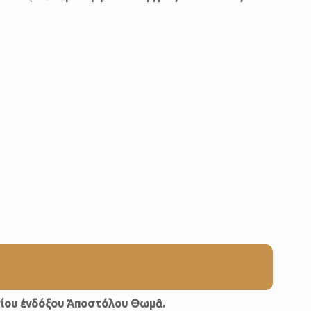
γίου ἐνδόξου Ἀποστόλου Θωμᾶ.