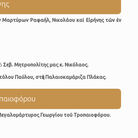
νης
ν Μαρτύρων Ραφαήλ,
Νικολάου
καὶ Εἰρήνης τῶν ἐν
 ὁ
Σεβ.
Μητροπολίτης μας κ. Νικόλαος.
όλου Παύλου, στὴν Παλαιοκαμάριζα Πλάκας.
οπαιοφόρου
 Μεγαλομάρτυρος Γεωργίου τοῦ Τροπαιοφόρου.