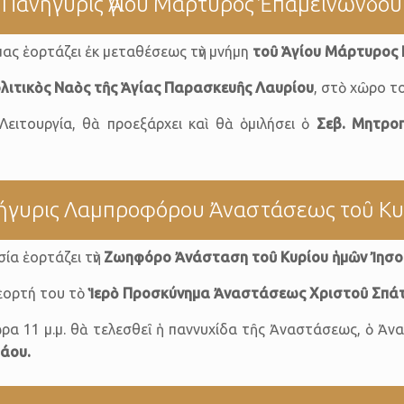
Πανήγυρις Ἁγίου Μάρτυρος Ἐπαμεινώνδου
 μας ἑορτάζει ἐκ μεταθέσεως τὴν μνήμη
τοῦ Ἁγίου Μάρτυρος 
λιτικὸς Ναὸς τῆς Ἁγίας Παρασκευῆς Λαυρίου
, στὸ χῶρο τ
ειτουργία, θὰ προεξάρχει καὶ θὰ ὁμιλήσει ὁ
Σεβ. Μητροπ
ήγυρις Λαμπροφόρου Ἀναστάσεως τοῦ Κυ
ία ἑορτάζει τὴν
Ζωηφόρο Ἀνάσταση
τοῦ Κυρίου ἡμῶν Ἰησ
 ἑορτή του τὸ
Ἱερὸ Προσκύνημα Ἀναστάσεως Χριστοῦ Σπά
ρα 11 μ.μ. θὰ τελεσθεῖ ἡ παννυχίδα τῆς Ἀναστάσεως, ὁ Ἀν
λάου.