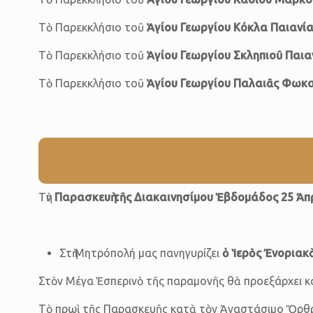
Τὸ Παρεκκλήσιο τοῦ
Ἁγίου Γεωργίου Κόκλα Παιανί
Τὸ Παρεκκλήσιο τοῦ
Ἁγίου Γεωργίου Σκληπιοῦ Παια
Τὸ Παρεκκλήσιο τοῦ
Ἁγίου Γεωργίου Παλαιᾶς Φωκ
Τὴν
Παρασκευὴ τῆς Διακαινησίμου Ἑβδομάδος 25 Ἀπ
Στὴ Μητρόπολή μας πανηγυρίζει
ὁ Ἱερὸς Ἐνοριακ
Στὸν Μέγα Ἑσπερινὸ τῆς παραμονῆς θὰ προεξάρχει κα
Τὸ πρωὶ τῆς Παρασκευῆς κατὰ τὸν Ἀναστάσιμο Ὄρθρο κ