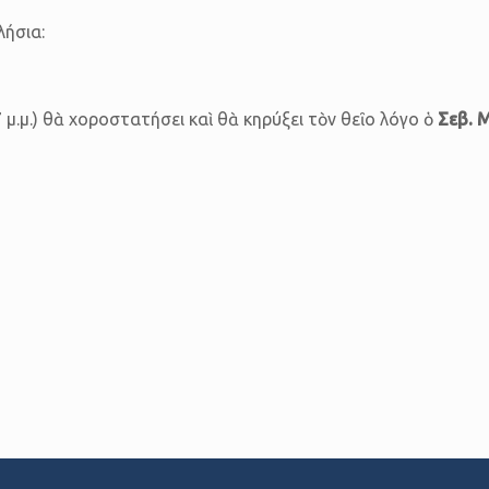
λήσια:
.μ.) θὰ χοροστατήσει καὶ θὰ κηρύξει τὸν θεῖο λόγο ὁ
Σεβ. 