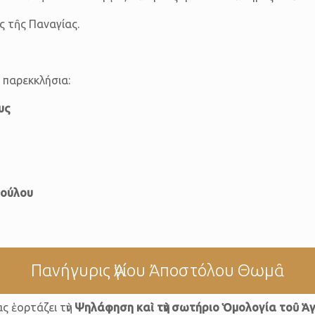
ς τῆς Παναγίας.
 παρεκκλήσια:
υς
πούλου
Πανήγυρις Ἁγίου Ἀποστόλου Θωμᾶ
ς ἑορτάζει τὴν
Ψηλάφηση καὶ τὴν σωτήριο Ὁμολογία τοῦ Ἁ