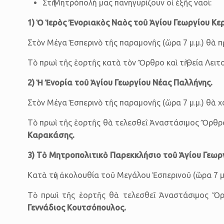
Στὴ Μητρόπολή μας πανηγυρίζουν οἱ ἑξῆς ναοί:
1) Ὁ Ἱερὸς Ἐνοριακὸς Ναὸς τοῦ Ἁγίου Γεωργίου Κε
Στὸν Μέγα Ἑσπερινὸ τῆς παραμονῆς (ὥρα 7 μ.μ.) θὰ π
Τὸ πρωὶ τῆς ἑορτῆς κατὰ τὸν Ὄρθρο καὶ τὴ Θεία Λειτ
2) Ἡ Ἐνορία τοῦ Ἁγίου Γεωργίου Νέας Παλλήνης.
Στὸν Μέγα Ἑσπερινὸ τῆς παραμονῆς (ὥρα 7 μ.μ.) θὰ χ
Τὸ πρωὶ τῆς ἑορτῆς θὰ τελεσθεῖ Ἀναστάσιμος Ὄρθρο
Καρακάσης
.
3) Τὸ Μητροπολιτικὸ
Παρεκκλήσιο τοῦ
Ἁγίου Γεωρ
Κατὰ τὴν ἀκολουθία τοῦ Μεγάλου Ἑσπερινοῦ (ὥρα 7 μ.
Τὸ πρωὶ τῆς ἑορτῆς θὰ τελεσθεῖ Ἀναστάσιμος Ὄρθ
Γεννάδιος Κουτσόπουλος.