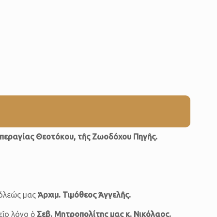
Ὑπεραγίας Θεοτόκου, τῆς Ζωοδόχου Πηγῆς.
πόλεώς μας
Ἀρχιμ.
Τιμόθεος Ἀγγελῆς.
εῖο λόγο ὁ
Σεβ.
Μητροπολίτης μας κ. Νικόλαος.