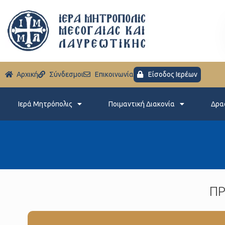
Aρχική
Σύνδεσμοι
Eπικοινωνία
Είσοδος Ιερέων
Ιερά Μητρόπολις
Ποιμαντική Διακονία
Δρα
ΠΡ