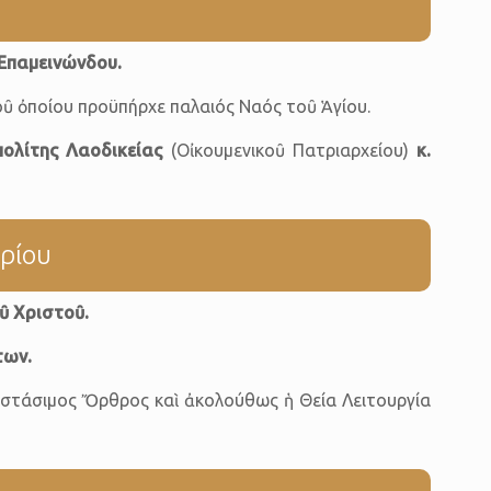
Επαμεινώνδου.
οῦ ὀποίου προϋπήρχε παλαιός Ναός τοῦ Ἁγίου.
ολίτης Λαοδικείας
(Οἰκουμενικοῦ Πατριαρχείου)
κ.
ρίου
οῦ Χριστοῦ
.
των.
αστάσιμος Ὄρθρος καὶ ἀκολούθως ἡ Θεία Λειτουργία