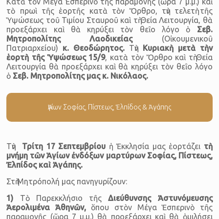
Κατὰ τὸν Μέγα Ἑσπερινὸ τῆς παραμονῆς (ὥρα 7 μ.μ.) καὶ
τὸ πρωὶ τῆς ἑορτῆς κατὰ τὸν Ὄρθρο, τὴν τελετὴ τῆς
Ὑψώσεως τοῦ Τιμίου Σταυροῦ καὶ τὴ Θεία Λειτουργία, θὰ
προεξάρχει καὶ θὰ κηρύξει τὸν θεῖο λόγο ὁ
Σεβ.
Μητροπολίτης Λαοδικείας
(Οἰκουμενικοῦ
Πατριαρχείου)
κ. Θεοδώρητος.
Τὴν
Κυριακὴ μετὰ τὴν
ἑορτὴ τῆς Ὑψώσεως 15/9
, κατὰ τὸν Ὄρθρο καὶ τὴ Θεία
Λειτουργία θὰ προεξάρχει καὶ θὰ κηρύξει τὸν θεῖο λόγο
ὁ
Σεβ. Μητροπολίτης μας κ. Νικόλαος.
Ἁγίων Σοφίας, Πίστεως, Ἐλπίδος & Ἀγάπης
Τὴν
Τρίτη
17 Σεπτεμβρίου
ἡ Ἐκκλησία μας ἑορτάζει
τὴ
μνήμη τῶν Ἁγίων ἐνδόξων μαρτύρων Σοφίας, Πίστεως,
Ἐλπίδος καὶ Ἀγάπης.
Στὴ Μητρόπολή μας πανηγυρίζουν:
1)
Τὸ Παρεκκλήσιο τῆς
Διεύθυνσης Ἀστυνόμευσης
Ἀερολιμένα Ἀθηνῶν
,
ὅπου στὸν Μέγα Ἑσπερινὸ τῆς
παραμονῆς (ὥρα 7 μ.μ.) θὰ προεξάρχει καὶ θὰ ὁμιλήσει