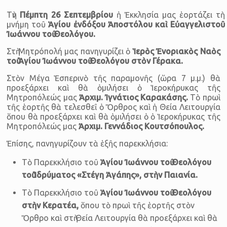
Τὴν
Πέμπτη
26 Σεπτεμβρίου
ἡ Ἐκκλησία μας ἑορτάζει τὴ
μνήμη τοῦ
Ἁγίου ἐνδόξου Ἀποστόλου καὶ Εὐαγγελιστοῦ
Ἰωάννου τοῦ Θεολόγου.
Στὴ Μητρόπολή μας πανηγυρίζει ὁ
Ἱερὸς Ἐνοριακὸς Ναὸς
τοῦ Ἁγίου Ἰωάννου τοῦ Θεολόγου στὸν Γέρακα.
Στὸν Μέγα Ἑσπερινὸ τῆς παραμονῆς (ὥρα 7 μ.μ.) θὰ
προεξάρχει καὶ θὰ ὁμιλήσει ὁ Ἱεροκήρυκας τῆς
Μητροπόλεώς μας
Ἀρχιμ.
Ἰ
γνάτιος
Καρακάσης.
Τὸ πρωὶ
τῆς ἑορτῆς θὰ τελεσθεῖ ὁ Ὄρθρος καὶ ἡ Θεία Λειτουργία
ὅπου θὰ προεξάρχει καὶ θὰ ὁμιλήσει ὁ ὁ Ἱεροκήρυκας τῆς
Μητροπόλεώς μας
Ἀρχιμ.
Γεννάδιος Κουτσόπουλος.
Ἐπίσης, πανηγυρίζουν τὰ ἑξῆς παρεκκλήσια:
Τὸ Παρεκκλήσιο τοῦ
Ἁγίου Ἰωάννου τοῦ Θεολόγου
τοῦ Ἱδρύματος «Στέγη Ἀγάπης», στὴν Παιανία.
Tὸ Παρεκκλήσιο τοῦ
Ἁγίου Ἰωάννου τοῦ Θεολόγου
στὴν Κερατέα,
ὅπου τὸ πρωὶ τῆς ἑορτῆς στὸν
Ὄρθρο καὶ στὴ Θεία Λειτουργία θὰ προεξάρχει καὶ θὰ