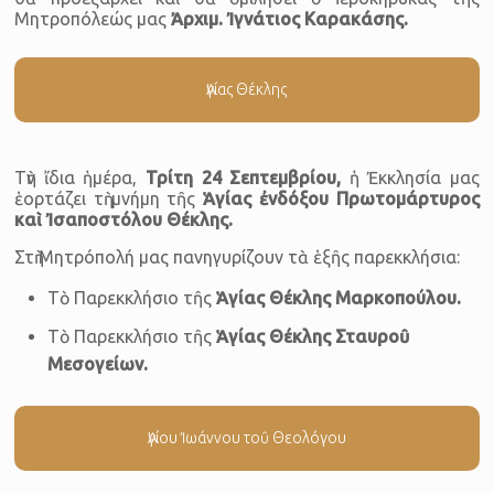
Μητροπόλεώς μας
Ἀρχιμ.
Ἰ
γνάτιος
Καρακάσης
.
Ἁγίας Θέκλης
Τὴν ἴδια ἡμέρα,
Τρίτη 24 Σεπτεμβρίου,
ἡ Ἐκκλησία μας
ἑορτάζει τὴ μνήμη τῆς
Ἁγίας ἐνδόξου Πρωτομάρτυρος
καὶ Ἰσαποστόλου Θέκλης.
Στὴ Μητρόπολή μας πανηγυρίζουν τὰ ἑξῆς παρεκκλήσια:
Τὸ Παρεκκλήσιο τῆς
Ἁγίας Θέκλης Μαρκοπούλου.
Τὸ Παρεκκλήσιο τῆς
Ἁγίας Θέκλης Σταυροῦ
Μεσογείων.
Ἁγίου Ἰωάννου τοῦ Θεολόγου