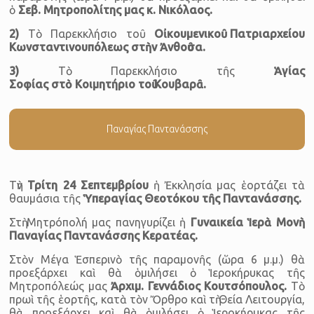
ὁ
Σεβ. Μητροπολίτης μας κ. Νικόλαος.
2)
Τὸ Παρεκκλήσιο τοῦ
Οἰκουμενικοῦ Πατριαρχείου
Κωνσταντινουπόλεως στὴν Ἀνθοῦσα.
3)
Τὸ Παρεκκλήσιο τῆς
Ἁγίας
Σοφίας
στὸ
Κοιμητήριο
τοῦ Κουβαρᾶ.
Παναγίας Παντανάσσης
Τὴν
Τρίτη
24 Σεπτεμβρίου
ἡ Ἐκκλησία μας ἑορτάζει τὰ
θαυμάσια τῆς
Ὑπεραγίας Θεοτόκου τῆς Παντανάσσης.
Στὴ Μητρόπολή μας πανηγυρίζει ἡ
Γυναικεία Ἱερὰ Μονὴ
Παναγίας Παντανάσσης Κερατέας.
Στὸν Μέγα Ἑσπερινὸ τῆς παραμονῆς (ὥρα 6 μ.μ.) θὰ
προεξάρχει καὶ θὰ ὁμιλήσει ὁ Ἱεροκήρυκας τῆς
Μητροπόλεώς μας
Ἀρχιμ.
Γεννάδιος Κουτσόπουλος.
Τὸ
πρωὶ τῆς ἑορτῆς, κατὰ τὸν Ὄρθρο καὶ τὴ Θεία Λειτουργία,
θὰ προεξάρχει καὶ θὰ ὁμιλήσει ὁ Ἱεροκήρυκας τῆς