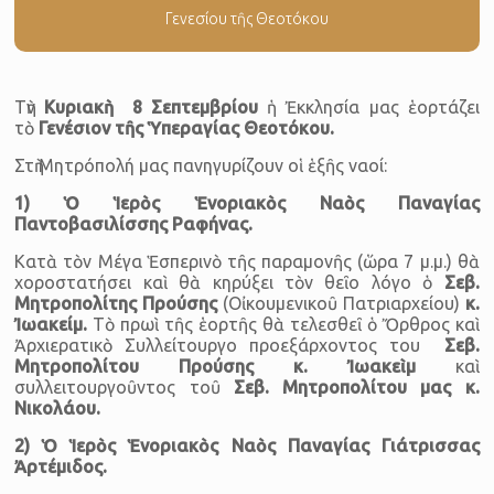
Γενεσίου τῆς Θεοτόκου
Τὴν
Κυριακὴ
8 Σεπτεμβρίου
ἡ Ἐκκλησία μας ἑορτάζει
τὸ
Γενέσιον τῆς Ὑπεραγίας Θεοτόκου.
Στὴ Μητρόπολή μας πανηγυρίζουν οἱ ἑξῆς ναοί:
1) Ὁ Ἱερὸς Ἑνοριακὸς Ναὸς Παναγίας
Παντοβασιλίσσης Ραφήνας.
Κατὰ τὸν Μέγα Ἑσπερινὸ τῆς παραμονῆς (ὥρα 7 μ.μ.) θὰ
χοροστατήσει καὶ θὰ κηρύξει τὸν θεῖο λόγο ὁ
Σεβ.
Μητροπολίτης Προύσης
(Οἰκουμενικοῦ Πατριαρχείου)
κ.
Ἰωακείμ.
Τὸ πρωὶ τῆς ἑορτῆς θὰ τελεσθεῖ ὁ Ὄρθρος καὶ
Ἀρχιερατικὸ Συλλείτουργο προεξάρχοντος του
Σεβ.
Μητροπολίτου
Προύσης κ. Ἰωακεὶμ
καὶ
συλλειτουργοῦντος τοῦ
Σεβ. Μητροπολίτου μας κ.
Νικολάου.
2) Ὁ Ἱερὸς Ἑνοριακὸς Ναὸς Παναγίας Γιάτρισσας
Ἀρτέμιδος.