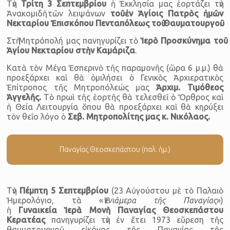
Τὴν
Τρίτη
3 Σεπτεμβρίου
ἡ Ἐκκλησία μας ἑορτάζει τὴν
Ἀνακομιδὴ τῶν λειψάνων
τοῦ ἐν Ἁγίοις Πατρὸς ἡμῶν
Νεκταρίου Ἐπισκόπου Πενταπόλεως τοῦ Θαυματουργοῦ.
Στὴ Μητρόπολή μας πανηγυρίζει τὸ
Ἱερὸ Προσκύνημα τοῦ
Ἁγίου Νεκταρίου στὴν Καμάριζα
.
Κατὰ τὸν Μέγα Ἑσπερινὸ τῆς παραμονῆς (ὥρα 6 μ.μ.) θὰ
προεξάρχει καὶ θὰ ὁμιλήσει ὁ Γενικὸς Ἀρχιερατικὸς
Ἐπίτροπος τῆς Μητροπόλεώς μας
Ἀρχιμ. Τιμόθεος
Ἀγγελῆς
.
Τὸ πρωὶ τῆς ἑορτῆς θὰ τελεσθεῖ ὁ Ὄρθρος καὶ
ἡ Θεία Λειτουργία ὅπου θὰ προεξάρχει καὶ θὰ κηρύξει
τὸν θεῖο λόγο ὁ
Σεβ. Μητροπολίτης μας κ. Νικόλαος.
Παναγίας Θεοσκεπάστου (παλ. ἡμ.)
Τὴν
Πέμπτη 5 Σεπτεμβρίου
(23 Αὐγούστου μὲ τὸ Παλαιὸ
Ἡμερολόγιο, τὰ «
Ἐννιάμερα τῆς Παναγίας
»)
ἡ
Γυναικεία
Ἱερ
ὰ Μονὴ Παναγίας Θεοσκεπάστου
Κερατέας
πανηγυρίζει τὴν ἐν ἔτει 1973 εὕρεση τῆς
θαυματουργοῦ εἰκόνος τῆς Παναγίας τῆς