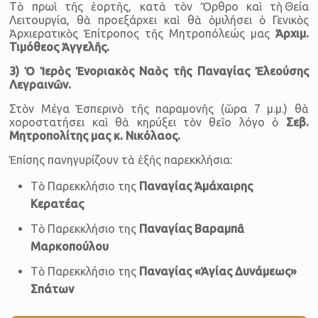
Τὸ πρωὶ τῆς ἑορτῆς, κατὰ τὸν Ὄρθρο καὶ τὴ Θεία
Λειτουργία, θὰ προεξάρχει καὶ θὰ ὁμιλήσει ὁ Γενικὸς
Ἀρχιερατικὸς Ἐπίτροπος τῆς Μητροπόλεώς μας
Ἀρχιμ.
Τιμόθεος Ἀγγελῆς
.
3) Ὁ Ἱερὸς Ἐνοριακὸς Ναὸς τῆς Παναγίας Ἐλεούσης
Λεγραινῶν.
Στὸν Μέγα Ἑσπερινὸ τῆς παραμονῆς (ὥρα 7 μ.μ.) θὰ
χοροστατήσει καὶ θὰ κηρύξει τὸν θεῖο λόγο ὁ
Σεβ.
Μητροπολίτης μας κ. Νικόλαος
.
Ἐπίσης πανηγυρίζουν τὰ ἑξῆς παρεκκλήσια:
Τὸ Παρεκκλήσιο της
Παναγίας Ἀμάχαιρης
Κερατέας
Τὸ Παρεκκλήσιο της
Παναγίας Βαραμπᾶ
Μαρκοπούλου
Τὸ Παρεκκλήσιο της
Παναγίας «Ἁγίας Δυνάμεως»
Σπάτων