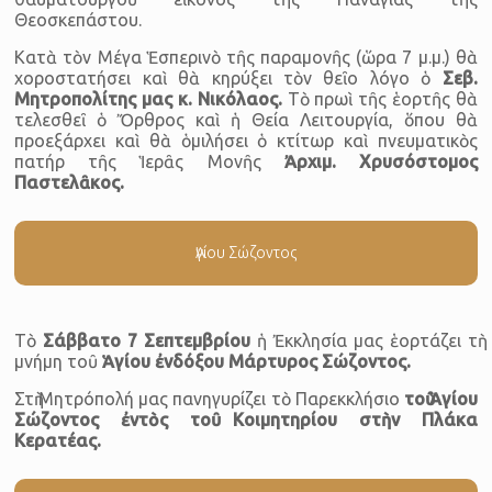
Θεοσκεπάστου.
Κατὰ τὸν Μέγα Ἑσπερινὸ τῆς παραμονῆς (ὥρα 7 μ.μ.) θὰ
χοροστατήσει καὶ θὰ κηρύξει τὸν θεῖο λόγο ὁ
Σεβ.
Μητροπολίτης μας κ. Νικόλαος.
Τὸ πρωὶ τῆς ἑορτῆς θὰ
τελεσθεῖ ὁ Ὄρθρος καὶ ἡ Θεία Λειτουργία, ὅπου θὰ
προεξάρχει καὶ θὰ ὁμιλήσει ὁ κτίτωρ καὶ πνευματικὸς
πατήρ τῆς Ἱερᾶς Μονῆς
Ἀρχιμ. Χρυσόστομος
Παστελ
ᾶ
κος
.
Ἁγίου Σώζοντος
Τὸ
Σάββατο 7 Σεπτεμβρίου
ἡ Ἐκκλησία μας ἑορτάζει τὴ
μνήμη τοῦ
Ἁγίου ἐνδόξου Μάρτυρος Σώζοντος.
Στὴ Μητρόπολή μας πανηγυρίζει τὸ Παρεκκλήσιο
τοῦ Ἁγίου
Σώζοντος ἐντὸς
τοῦ Κοιμητηρίου στὴν Πλάκα
Κερατέας.