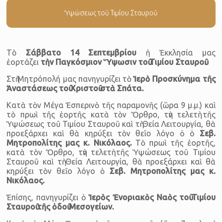
Ὑψώσεως τοῦ Τιμίου Σταυροῦ
Τὸ
Σάββατο 14 Σεπτεμβρίου
ἡ Ἐκκλησία μας
ἑορτάζει
τὴν Παγκόσμιον Ὕψωσιν τοῦ Τιμίου Σταυροῦ.
Στὴ Μητρόπολή μας πανηγυρίζει τὸ
Ἱερὸ Προσκύνημα τῆς
Ἀναστάσεως τοῦ Χριστοῦ στὰ Σπάτα.
Κατὰ τὸν Μέγα Ἑσπερινὸ τῆς παραμονῆς (ὥρα 9 μ.μ.) καὶ
τὸ πρωὶ τῆς ἑορτῆς κατὰ τὸν Ὄρθρο, τὴν τελετὴ τῆς
Ὑψώσεως τοῦ Τιμίου Σταυροῦ καὶ τὴ Θεία Λειτουργία, θὰ
προεξάρχει καὶ θὰ κηρύξει τὸν θεῖο λόγο ὁ ὁ
Σεβ.
Μητροπολίτης μας κ. Νικόλαος.
Τὸ πρωὶ τῆς ἑορτῆς,
κατὰ τὸν Ὄρθρο, τὴν τελετὴ τῆς Ὑψώσεως τοῦ Τιμίου
Σταυροῦ καὶ τὴ Θεία Λειτουργία, θὰ προεξάρχει καὶ θὰ
κηρύξει τὸν θεῖο λόγο ὁ
Σεβ. Μητροπολίτης μας κ.
Νικόλαος.
Ἐπίσης, πανηγυρίζει ὁ
Ἱερὸς Ἐνοριακὸς Ναὸς τοῦ Τιμίου
Σταυροῦ τῆς ὁδοῦ Μεσογείων.