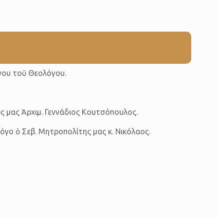
ννου τοῦ Θεολόγου.
ς μας Ἀρχιμ. Γεννάδιος Κουτσόπουλος.
όγο ὁ Σεβ. Μητροπολίτης μας κ. Νικόλαος.