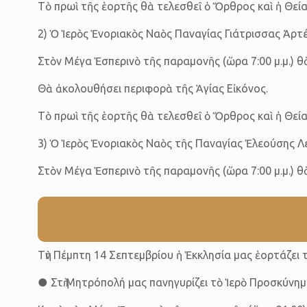
Τὸ πρωὶ τῆς ἑορτῆς θὰ τελεσθεῖ ὁ Ὄρθρος καὶ ἡ Θε
2) Ὁ Ἱερὸς Ἑνοριακὸς Ναὸς Παναγίας Γιάτρισσας Ἀρτέ
Στὸν Μέγα Ἑσπερινὸ τῆς παραμονῆς (ὥρα 7:00 μ.μ.) θ
Θὰ ἀκολουθήσει περιφορὰ τῆς Ἁγίας Εἰκόνος.
Τὸ πρωὶ τῆς ἑορτῆς θὰ τελεσθεῖ ὁ Ὄρθρος καὶ ἡ Θεία 
3) Ὁ Ἱερὸς Ἐνοριακὸς Ναὸς τῆς Παναγίας Ἐλεούσης Λ
Στὸν Μέγα Ἑσπερινὸ τῆς παραμονῆς (ὥρα 7:00 μ.μ.) θ
Τὴν Πέμπτη 14 Σεπτεμβρίου ἡ Ἐκκλησία μας ἑορτάζει
● Στὴ Μητρόπολή μας πανηγυρίζει τὸ Ἱερὸ Προσκύνη