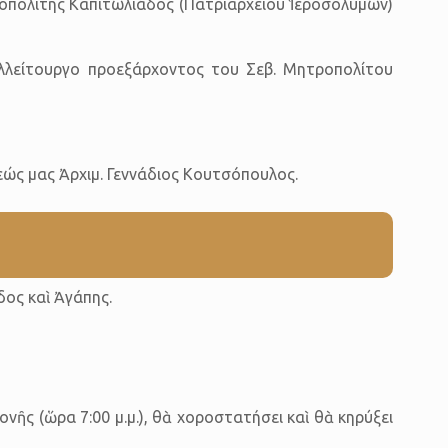
ροπολίτης Καπιτωλιάδος (Πατριαρχείου Ἱεροσολύμων)
υλλείτουργο προεξάρχοντος του Σεβ. Μητροπολίτου
εώς μας Ἀρχιμ. Γεννάδιος Κουτσόπουλος.
δος καὶ Ἀγάπης.
ῆς (ὥρα 7:00 μ.μ.), θὰ χοροστατήσει καὶ θὰ κηρύξει