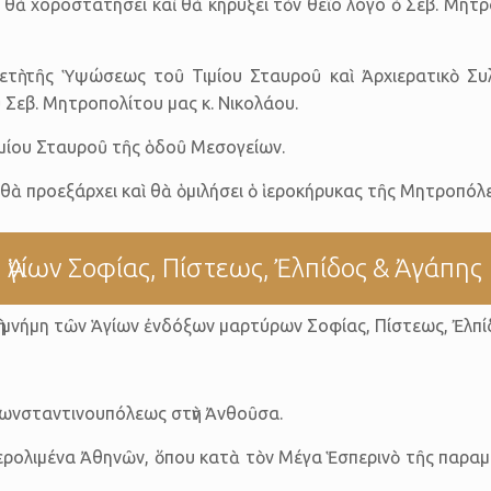
 θὰ χοροστατήσει καὶ θὰ κηρύξει τὸν θεῖο λόγο ὁ Σεβ. Μητ
ετὴ τῆς Ὑψώσεως τοῦ Τιμίου Σταυροῦ καὶ Ἀρχιερατικὸ Σ
 Σεβ. Μητροπολίτου μας κ. Νικολάου.
ιμίου Σταυροῦ τῆς ὁδοῦ Μεσογείων.
θὰ προεξάρχει καὶ θὰ ὁμιλήσει ὁ ἱεροκήρυκας τῆς Μητροπόλ
Ἁγίων Σοφίας, Πίστεως, Ἐλπίδος & Ἀγάπης
 τὴ μνήμη τῶν Ἁγίων ἐνδόξων μαρτύρων Σοφίας, Πίστεως, Ἐλπί
Κωνσταντινουπόλεως στὴν Ἀνθοῦσα.
ολιμένα Ἀθηνῶν, ὅπου κατὰ τὸν Μέγα Ἑσπερινὸ τῆς παραμον