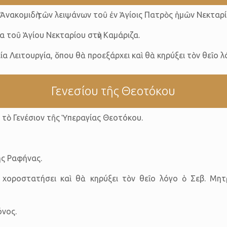
 τὴν Ἀνακομιδὴ τῶν λειψάνων τοῦ ἐν Ἁγίοις Πατρὸς ἡμῶν Νεκ
α τοῦ Ἁγίου Νεκταρίου στὴν Καμάριζα.
α Λειτουργία, ὅπου θὰ προεξάρχει καὶ θὰ κηρύξει τὸν θεῖο λ
Γενεσίου τῆς Θεοτόκου
ι τὸ Γενέσιον τῆς Ὑπεραγίας Θεοτόκου.
ης Ραφήνας.
 χοροστατήσει καὶ θὰ κηρύξει τὸν θεῖο λόγο ὁ Σεβ. Μητ
νος.