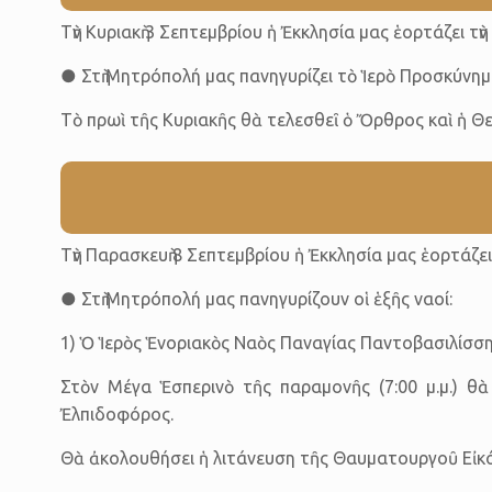
Τὴν Κυριακὴ 3 Σεπτεμβρίου ἡ Ἐκκλησία μας ἑορτάζει
● Στὴ Μητρόπολή μας πανηγυρίζει τὸ Ἱερὸ Προσκύνημ
Τὸ πρωὶ τῆς Κυριακῆς θὰ τελεσθεῖ ὁ Ὄρθρος καὶ ἡ Θεί
Τὴν Παρασκευὴ 8 Σεπτεμβρίου ἡ Ἐκκλησία μας ἑορτάζε
● Στὴ Μητρόπολή μας πανηγυρίζουν οἱ ἑξῆς ναοί:
1) Ὁ Ἱερὸς Ἑνοριακὸς Ναὸς Παναγίας Παντοβασιλίσσ
Στὸν Μέγα Ἑσπερινὸ τῆς παραμονῆς (7:00 μ.μ.) θὰ
Ἐλπιδοφόρος.
Θὰ ἀκολουθήσει ἡ λιτάνευση τῆς Θαυματουργοῦ Εἰκό