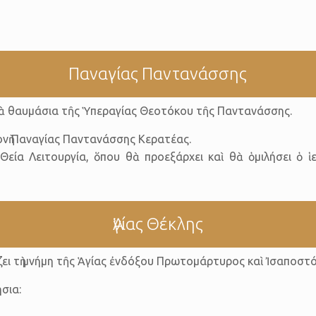
Παναγίας Παντανάσσης
ι τὰ θαυμάσια τῆς Ὑπεραγίας Θεοτόκου τῆς Παντανάσσης.
Μονὴ Παναγίας Παντανάσσης Κερατέας.
εία Λειτουργία, ὅπου θὰ προεξάρχει καὶ θὰ ὁμιλήσει ὁ 
Ἁγίας Θέκλης
άζει τὴ μνήμη τῆς Ἁγίας ἐνδόξου Πρωτομάρτυρος καὶ Ἰσαποστ
σια: