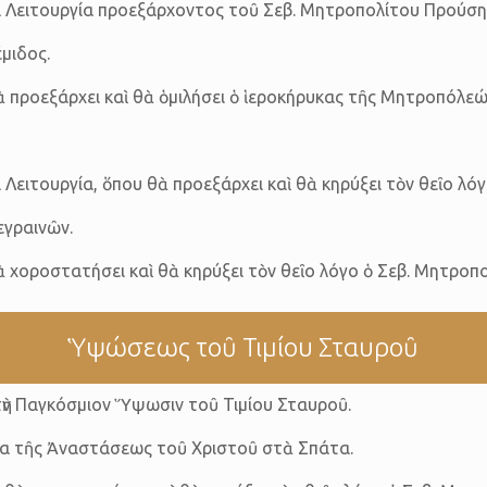
ία Λειτουργία προεξάρχοντος τοῦ Σεβ. Μητροπολίτου Προύση
μιδος.
ὰ προεξάρχει καὶ θὰ ὁμιλήσει ὁ ἱεροκήρυκας τῆς Μητροπόλεώ
Λειτουργία, ὅπου θὰ προεξάρχει καὶ θὰ κηρύξει τὸν θεῖο λόγ
εγραινῶν.
ὰ χοροστατήσει καὶ θὰ κηρύξει τὸν θεῖο λόγο ὁ Σεβ. Μητροπο
Ὑψώσεως τοῦ Τιμίου Σταυροῦ
 τὴν Παγκόσμιον Ὕψωσιν τοῦ Τιμίου Σταυροῦ.
μα τῆς Ἀναστάσεως τοῦ Χριστοῦ στὰ Σπάτα.