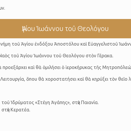
ων.
Ἁγίου Ἰωάννου τοῦ Θεολόγου
τὴ μνήμη τοῦ Ἁγίου ἐνδόξου Ἀποστόλου καὶ Εὐαγγελιστοῦ Ἰωά
 Ναὸς τοῦ Ἁγίου Ἰωάννου τοῦ Θεολόγου στὸν Γέρακα.
ὰ προεξάρχει καὶ θὰ ὁμιλήσει ὁ ἱεροκήρυκας τῆς Μητροπόλεώ
 Λειτουργία, ὅπου θὰ χοροστατήσει καὶ θὰ κηρύξει τὸν θεῖο λ
οῦ Ἱδρύματος «Στέγη Ἀγάπης», στὴν Παιανία.
στὴν Κερατέα.