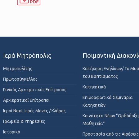
Ιερά Μητρόπολις
Ποιμαντική Διακονί
Μητροπολίτης
Κατήχηση Ενηλίκων/ Το Μυ
του Βαπτίσματος
Πρωτοσύγκελλος
Κατηχητικά
Γενικός Αρχιερατικός Επίτροπος
Επιμορφωτικά Σεμινάρια
Αρχιερατικοί Επίτροποι
Κατηχητών
Ιεροί Ναοί, Ιερές Μονές / Κλήρος
Κοινότητα Νέων “Ορθόδοξη
Γραφεία & Υπηρεσίες
Μαθητεία”
Ιστορικό
Προστασία από τις Αιρέσεις