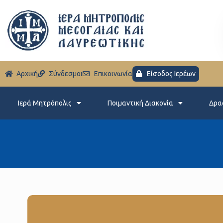
Aρχική
Σύνδεσμοι
Eπικοινωνία
Είσοδος Ιερέων
Ιερά Μητρόπολις
Ποιμαντική Διακονία
Δρα