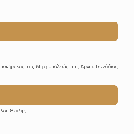
ἱεροκήρυκας τῆς Μητροπόλεώς μας Ἀρχιμ. Γεννάδιος
όλου Θέκλης.