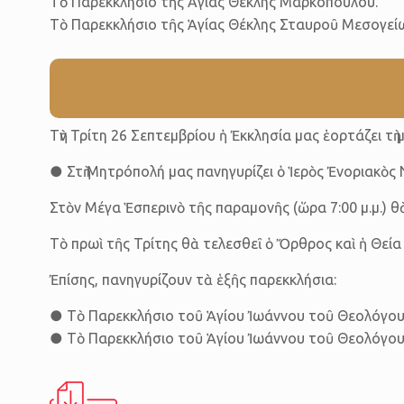
Τὸ Παρεκκλήσιο τῆς Ἁγίας Θέκλης Μαρκοπούλου.
Τὸ Παρεκκλήσιο τῆς Ἁγίας Θέκλης Σταυροῦ Μεσογεί
Τὴν Τρίτη 26 Σεπτεμβρίου ἡ Ἐκκλησία μας ἑορτάζει 
● Στὴ Μητρόπολή μας πανηγυρίζει ὁ Ἱερὸς Ἐνοριακὸς
Στὸν Μέγα Ἑσπερινὸ τῆς παραμονῆς (ὥρα 7:00 μ.μ.) θ
Τὸ πρωὶ τῆς Τρίτης θὰ τελεσθεῖ ὁ Ὄρθρος καὶ ἡ Θεία
Ἐπίσης, πανηγυρίζουν τὰ ἑξῆς παρεκκλήσια:
● Τὸ Παρεκκλήσιο τοῦ Ἁγίου Ἰωάννου τοῦ Θεολόγου τ
● Tὸ Παρεκκλήσιο τοῦ Ἁγίου Ἰωάννου τοῦ Θεολόγου 