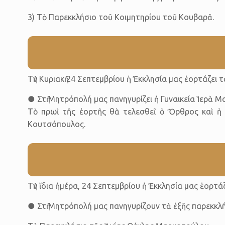
3) Τὸ Παρεκκλήσιο τοῦ Κοιμητηρίου τοῦ Κουβαρᾶ.
Τὴν Κυριακὴ 24 Σεπτεμβρίου ἡ Ἐκκλησία μας ἑορτάζε
● Στὴ Μητρόπολή μας πανηγυρίζει ἡ Γυναικεία Ἱερὰ 
Τὸ πρωὶ τῆς ἑορτῆς θὰ τελεσθεῖ ὁ Ὄρθρος καὶ ἡ Θ
Κουτσόπουλος.
Τὴν ἴδια ἡμέρα, 24 Σεπτεμβρίου ἡ Ἐκκλησία μας ἑορτ
● Στὴ Μητρόπολή μας πανηγυρίζουν τὰ ἑξῆς παρεκκλή