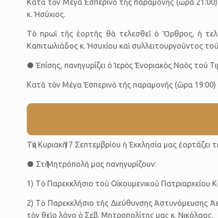
Κατὰ τὸν Μέγα Ἑσπερινὸ τῆς παραμονῆς (ὥρα 21:00)
κ. Ἡσύχιος.
Τὸ πρωὶ τῆς ἑορτῆς θὰ τελεσθεῖ ὁ Ὄρθρος, ἡ τελ
Καπιτωλιάδος κ. Ἡσυχίου καὶ συλλειτουργοῦντος τοῦ
● Ἐπίσης, πανηγυρίζει ὁ Ἱερὸς Ἐνοριακὸς Ναὸς τοῦ Τ
Κατὰ τὸν Μέγα Ἑσπερινὸ τῆς παραμονῆς (ὥρα 19:00) 
Τὴν Κυριακὴ 17 Σεπτεμβρίου ἡ Ἐκκλησία μας ἑορτάζει
● Στὴ Μητρόπολή μας πανηγυρίζουν:
1) Τὸ Παρεκκλήσιο τοῦ Οἰκουμενικοῦ Πατριαρχείου 
2) Τὸ Παρεκκλήσιο τῆς Διεύθυνσης Ἀστυνόμευσης Ἀερ
τὸν θεῖο λόγο ὁ Σεβ. Μητροπολίτης μας κ. Νικόλαος.