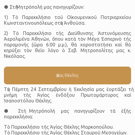
● Στὴ Μητρόπολή μας πανηγυρίζουν:
1) Τὸ Παρεκκλήσιο τοῦ Οἰκουμενικοῦ Πατριαρχείου
Κωνσταντινουπόλεως στὴν Ἀνθοῦσα.
2) Τὸ Παρεκκλήσιο τῆς Διεύθυνσης Ἀστυνόμευσης
Ἀερολιμένα Ἀθηνῶν, ὅπου κατὰ τὸν Μέγα Ἑσπερινὸ τῆς
παραμονῆς (ὥρα 6:00 μ.μ.), θὰ χοροστατήσει καὶ θὰ
κηρύξει τὸν θεῖο λόγο ὁ Σεβ. Μητροπολίτης μας κ.
Νικόλαος.
Ἁγίας Θέκλης
Τὴν Πέμπτη 24 Σεπτεμβρίου ἡ Ἐκκλησία μας ἑορτάζει τὴ
μνήμη τῆς Ἁγίας ἐνδόξου Πρωτομάρτυρος καὶ
Ἰσαποστόλου Θέκλης.
● Στὴ Μητρόπολή μας πανηγυρίζουν τὰ ἑξῆς
παρεκκλήσια:
Τὸ Παρεκκλήσιο τῆς Ἁγίας Θέκλης Μαρκοπούλου.
Τὸ Παρεκκλήσιο τῆς Ἁγίας Θέκλης Σταυροῦ Μεσογείων.