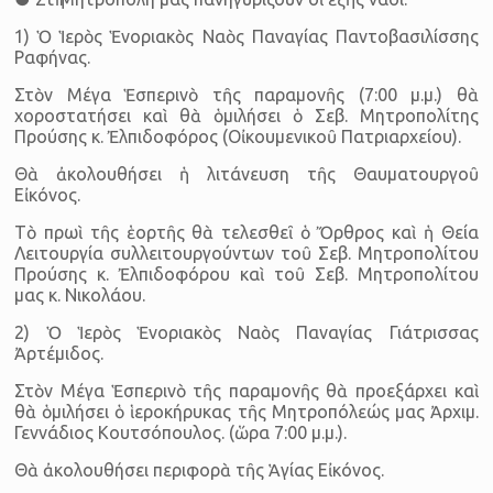
1) Ὁ Ἱερὸς Ἑνοριακὸς Ναὸς Παναγίας Παντοβασιλίσσης
Ραφήνας.
Στὸν Μέγα Ἑσπερινὸ τῆς παραμονῆς (7:00 μ.μ.) θὰ
χοροστατήσει καὶ θὰ ὁμιλήσει ὁ Σεβ. Μητροπολίτης
Προύσης κ. Ἐλπιδοφόρος (Οἰκουμενικοῦ Πατριαρχείου).
Θὰ ἀκολουθήσει ἡ λιτάνευση τῆς Θαυματουργοῦ
Εἰκόνος.
Τὸ πρωὶ τῆς ἑορτῆς θὰ τελεσθεῖ ὁ Ὄρθρος καὶ ἡ Θεία
Λειτουργία συλλειτουργούντων τοῦ Σεβ. Μητροπολίτου
Προύσης κ. Ἐλπιδοφόρου καὶ τοῦ Σεβ. Μητροπολίτου
μας κ. Νικολάου.
2) Ὁ Ἱερὸς Ἑνοριακὸς Ναὸς Παναγίας Γιάτρισσας
Ἀρτέμιδος.
Στὸν Μέγα Ἑσπερινὸ τῆς παραμονῆς θὰ προεξάρχει καὶ
θὰ ὁμιλήσει ὁ ἱεροκήρυκας τῆς Μητροπόλεώς μας Ἀρχιμ.
Γεννάδιος Κουτσόπουλος. (ὥρα 7:00 μ.μ.).
Θὰ ἀκολουθήσει περιφορὰ τῆς Ἁγίας Εἰκόνος.