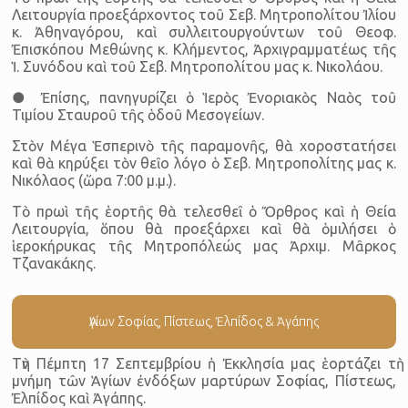
Λειτουργία προεξάρχοντος τοῦ Σεβ. Μητροπολίτου Ἰλίου
κ. Ἀθηναγόρου, καὶ συλλειτουργούντων τοῦ Θεοφ.
Ἐπισκόπου Μεθώνης κ. Κλήμεντος, Ἀρχιγραμματέως τῆς
Ἱ. Συνόδου καὶ τοῦ Σεβ. Μητροπολίτου μας κ. Νικολάου.
● Ἐπίσης, πανηγυρίζει ὁ Ἱερὸς Ἐνοριακὸς Ναὸς τοῦ
Τιμίου Σταυροῦ τῆς ὁδοῦ Μεσογείων.
Στὸν Μέγα Ἑσπερινὸ τῆς παραμονῆς, θὰ χοροστατήσει
καὶ θὰ κηρύξει τὸν θεῖο λόγο ὁ Σεβ. Μητροπολίτης μας κ.
Νικόλαος (ὥρα 7:00 μ.μ.).
Τὸ πρωὶ τῆς ἑορτῆς θὰ τελεσθεῖ ὁ Ὄρθρος καὶ ἡ Θεία
Λειτουργία, ὅπου θὰ προεξάρχει καὶ θὰ ὁμιλήσει ὁ
ἱεροκήρυκας τῆς Μητροπόλεώς μας Ἀρχιμ. Μᾶρκος
Τζανακάκης.
Ἁγίων Σοφίας, Πίστεως, Ἐλπίδος & Ἀγάπης
Τὴν Πέμπτη 17 Σεπτεμβρίου ἡ Ἐκκλησία μας ἑορτάζει τὴ
μνήμη τῶν Ἁγίων ἐνδόξων μαρτύρων Σοφίας, Πίστεως,
Ἐλπίδος καὶ Ἀγάπης.