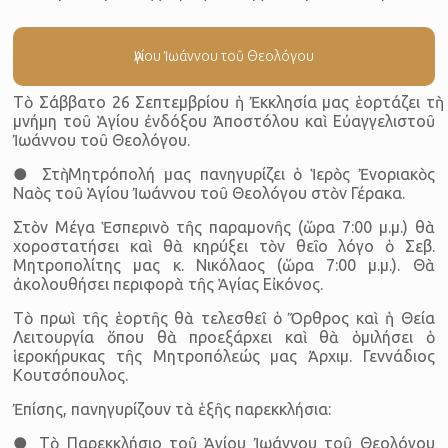
Ἁγίου Ἰωάννου τοῦ Θεολόγου
Τὸ Σάββατο 26 Σεπτεμβρίου ἡ Ἐκκλησία μας ἑορτάζει τὴ
μνήμη τοῦ Ἁγίου ἐνδόξου Ἀποστόλου καὶ Εὐαγγελιστοῦ
Ἰωάννου τοῦ Θεολόγου.
● Στὴ Μητρόπολή μας πανηγυρίζει ὁ Ἱερὸς Ἐνοριακὸς
Ναὸς τοῦ Ἁγίου Ἰωάννου τοῦ Θεολόγου στὸν Γέρακα.
Στὸν Μέγα Ἑσπερινὸ τῆς παραμονῆς (ὥρα 7:00 μ.μ.) θὰ
χοροστατήσει καὶ θὰ κηρύξει τὸν θεῖο λόγο ὁ Σεβ.
Μητροπολίτης μας κ. Νικόλαος (ὥρα 7:00 μ.μ.). Θὰ
ἀκολουθήσει περιφορὰ τῆς Ἁγίας Εἰκόνος.
Τὸ πρωὶ τῆς ἑορτῆς θὰ τελεσθεῖ ὁ Ὄρθρος καὶ ἡ Θεία
Λειτουργία ὅπου θὰ προεξάρχει καὶ θὰ ὁμιλήσει ὁ
ἱεροκήρυκας τῆς Μητροπόλεώς μας Ἀρχιμ. Γεννάδιος
Κουτσόπουλος.
Ἐπίσης, πανηγυρίζουν τὰ ἑξῆς παρεκκλήσια:
● Τὸ Παρεκκλήσιο τοῦ Ἁγίου Ἰωάννου τοῦ Θεολόγου