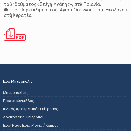
τοῦ Ἱδρύματος «Στέγη Ἀγάπης», στὴν Παιανία.
● Tὸ Παρεκκλήσιο τοῦ Ἁγίου Ἰωάννου τοῦ Θεολόγου
στὴν Κερατέα.
Ιερά Μητρόπολις
Μητροπολίτης
Πρωτοσύγκελλος
Γενικός Αρχιερατικός Επίτροπος
Αρχιερατικοί Επίτροποι
Ιεροί Ναοί, Ιερές Μονές / Κλήρος