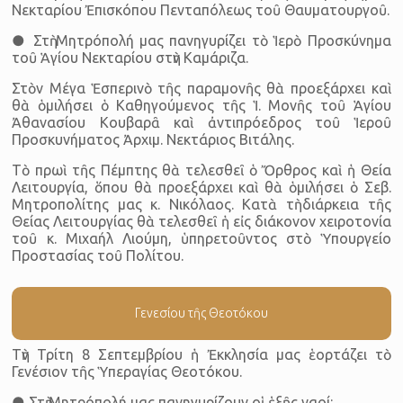
Νεκταρίου Ἐπισκόπου Πενταπόλεως τοῦ Θαυματουργοῦ.
● Στὴ Μητρόπολή μας πανηγυρίζει τὸ Ἱερὸ Προσκύνημα
τοῦ Ἁγίου Νεκταρίου στὴν Καμάριζα.
Στὸν Μέγα Ἑσπερινὸ τῆς παραμονῆς θὰ προεξάρχει καὶ
θὰ ὁμιλήσει ὁ Καθηγούμενος τῆς Ἱ. Μονῆς τοῦ Ἁγίου
Ἀθανασίου Κουβαρᾶ καὶ ἀντιπρόεδρος τοῦ Ἱεροῦ
Προσκυνήματος Ἀρχιμ. Νεκτάριος Βιτάλης.
Τὸ πρωὶ τῆς Πέμπτης θὰ τελεσθεῖ ὁ Ὄρθρος καὶ ἡ Θεία
Λειτουργία, ὅπου θὰ προεξάρχει καὶ θὰ ὁμιλήσει ὁ Σεβ.
Μητροπολίτης μας κ. Νικόλαος. Κατὰ τὴ διάρκεια τῆς
Θείας Λειτουργίας θὰ τελεσθεῖ ἡ εἰς διάκονον χειροτονία
τοῦ κ. Μιχαήλ Λιούμη, ὑπηρετοῦντος στὸ Ὑπουργείο
Προστασίας τοῦ Πολίτου.
Γενεσίου τῆς Θεοτόκου
Τὴν Τρίτη 8 Σεπτεμβρίου ἡ Ἐκκλησία μας ἑορτάζει τὸ
Γενέσιον τῆς Ὑπεραγίας Θεοτόκου.
● Στὴ Μητρόπολή μας πανηγυρίζουν οἱ ἑξῆς ναοί: