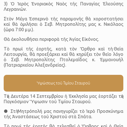
3) Ὁ Ἱερὸς Ἐνοριακὸς Ναὸς τῆς Παναγίας Ἐλεούσης
Λεγραινῶν.
Στὸν Μέγα Ἑσπερινὸ τῆς παραμονῆς θὰ χοροστατήσει
καὶ θὰ ὁμιλήσει ὁ Σεβ. Μητροπολίτης μας κ. Νικόλαος
(ὥρα 7:00 μ.μ.).
Θὰ ἀκολουθήσει περιφορὰ τῆς Ἁγίας Εἰκόνος.
Τὸ πρωὶ τῆς ἑορτῆς, κατὰ τὸν Ὄρθρο καὶ τὴ Θεία
Λειτουργία, θὰ προεξάρχει καὶ θὰ κηρύξει τὸν θεῖο λόγο
ὁ Σεβ. Μητροπολίτης Πτολεμαΐδος κ. Ἐμμανουήλ
(Πατριαρχείου Ἀλεξανδρείας).
Ὑψώσεως τοῦ Τιμίου Σταυροῦ
Τὴν Δευτέρα 14 Σεπτεμβρίου ἡ Ἐκκλησία μας ἑορτάζει τὴν
Παγκόσμιον Ὕψωσιν τοῦ Τιμίου Σταυροῦ.
● Στὴ Μητρόπολή μας πανηγυρίζει τὸ Ἱερὸ Προσκύνημα
τῆς Ἀναστάσεως τοῦ Χριστοῦ στὰ Σπάτα.
Τὸ πρωὶ τῆς ἑορτῆς θὰ τελεσθεῖ ὁ Ὄρθρος καὶ ἡ Θεία