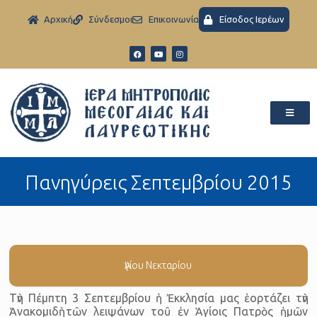
Aρχική
Σύνδεσμοι
Eπικοινωνία
Είσοδος Ιερέων
Πανηγύρεις Σεπτεμβρίου 2015
Ἁγίου Νεκταρίου
Τὴν Πέμπτη 3 Σεπτεμβρίου ἡ Ἐκκλησία μας ἑορτάζει τὴν
Ἀνακομιδὴ τῶν λειψάνων τοῦ ἐν Ἁγίοις Πατρὸς ἡμῶν