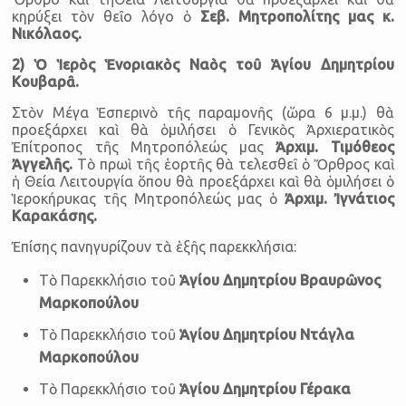
κηρύξει τὸν θεῖο λόγο ὁ
Σεβ. Μητροπολίτης μας κ.
Νικόλαος.
2) Ὁ Ἱερὸς Ἑνοριακὸς Ναὸς τοῦ Ἁγίου Δημητρίου
Κουβαρᾶ.
Στὸν Μέγα Ἑσπερινὸ τῆς παραμονῆς (ὥρα 6 μ.μ.) θὰ
προεξάρχει καὶ θὰ ὁμιλήσει ὁ Γενικὸς Ἀρχιερατικὸς
Ἐπίτροπος τῆς Μητροπόλεώς μας
Ἀρχιμ. Τιμόθεος
Ἀγγελῆς
.
Τὸ πρωὶ τῆς ἑορτῆς θὰ τελεσθεῖ ὁ Ὄρθρος καὶ
ἡ Θεία Λειτουργία ὅπου θὰ προεξάρχει καὶ θὰ ὁμιλήσει ὁ
Ἱεροκήρυκας τῆς Μητροπόλεώς μας ὁ
Ἀρχιμ. Ἰγνάτιος
Καρακάσης.
Ἐπίσης πανηγυρίζουν τὰ ἑξῆς παρεκκλήσια:
Τὸ Παρεκκλήσιο τοῦ
Ἁγίου Δημητρίου
Βραυρῶνος
Μαρκοπούλου
Τὸ Παρεκκλήσιο τοῦ
Ἁγίου Δημητρίου
Ντάγλα
Μαρκοπούλου
Τὸ Παρεκκλήσιο τοῦ
Ἁγίου Δημητρίου Γέρακα