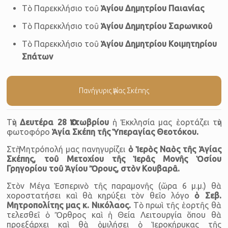
Τὸ Παρεκκλήσιο τοῦ
Ἁγίου Δημητρίου Παιανίας
Τὸ Παρεκκλήσιο τοῦ
Ἁγίου Δημητρίου Σαρωνικοῦ
Τὸ Παρεκκλήσιο τοῦ
Ἁγίου Δημητρίου
Κοιμητ
η
ρ
ίου
Σπάτων
Πανήγυρις Ἁγίας Σκέπης
Τὴν
Δευτέρα
28 Ὀκτωβρίου
ἡ Ἐκκλησία μας ἑορτάζει τὴν
φωτοφόρο
Ἁγία Σκέπη τῆς Ὑπεραγίας Θεοτόκου.
Στὴ Μητρόπολή μας πανηγυρίζει
ὁ Ἱερὸς Ναὸς τῆς Ἁγίας
Σκέπης, τοῦ Μετοχίου τῆς Ἱερᾶς Μονῆς Ὁσίου
Γρηγορίου τοῦ Ἁγίου Ὄρους, στὸν Κουβαρᾶ.
Στὸν Μέγα Ἑσπερινὸ τῆς παραμονῆς (ὥρα 6 μ.μ.) θὰ
χοροστατήσει καὶ θὰ κηρύξει τὸν θεῖο λόγο
ὁ Σεβ.
Μητροπολίτης μας κ. Νικόλαος.
Τὸ πρωὶ τῆς ἑορτῆς θὰ
τελεσθεῖ ὁ Ὄρθρος καὶ ἡ Θεία Λειτουργία ὅπου θὰ
προεξάρχει καὶ θὰ ὁμιλήσει ὁ Ἱεροκήρυκας τῆς