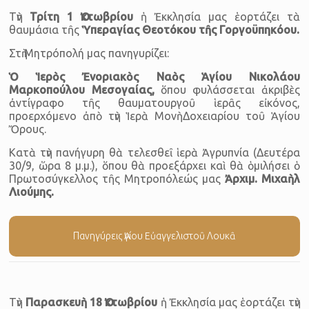
Τὴν
Τρίτη
1 Ὀκτωβρίου
ἡ Ἐκκλησία μας ἑορτάζει τὰ
θαυμάσια τῆς
Ὑπεραγίας Θεοτόκου τῆς
Γοργοϋπηκόου.
Στὴ Μητρόπολή μας πανηγυρίζει:
Ὁ Ἱερὸς Ἐνοριακὸς Ναὸς Ἁγίου Νικολάου
Μαρκοπούλου Μεσογαίας
,
ὅπου φυλάσσεται ἀκριβὲς
ἀντίγραφο τῆς θαυματουργοῦ ἱερᾶς εἰκόνος,
προερχόμενο ἀπὸ τὴν Ἱερὰ Μονὴ Δοχειαρίου τοῦ Ἁγίου
Ὄρους.
Κατὰ τὴν πανήγυρη θὰ τελεσθεῖ ἱερὰ Ἀγρυπνία (Δευτέρα
30/9, ὥρα 8 μ.μ.), ὅπου θὰ προεξάρχει καὶ θὰ ὁμιλήσει ὁ
Πρωτοσύγκελλος τῆς Μητροπόλεώς μας
Ἀρχιμ. Μιχαὴλ
Λιούμης
.
Πανηγύρεις Ἁγίου Eὐαγγελιστοῦ Λουκᾶ
Τὴν
Παρασκευὴ
18 Ὀκτωβρίου
ἡ Ἐκκλησία μας ἑορτάζει τὴν