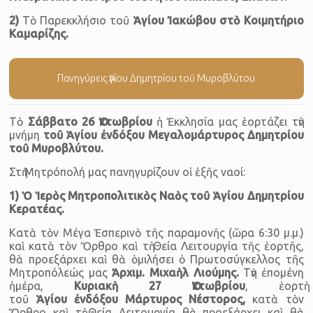
2)
Τὸ Παρεκκλήσιο τοῦ
Ἁγίου
Ἰακώβου στὸ Κοιμητήριο
Καμαρίζης
.
Πανηγύρεις Ἁγίου Δημητρίου τοῦ Μυροβλύτου
Τὸ
Σάββατο
26 Ὀκτωβρίου
ἡ Ἐκκλησία μας ἑορτάζει τὴν
μνήμη
τοῦ Ἁγίου ἐνδόξου Μεγαλομάρτυρος Δημητρίου
τοῦ Μυροβλύτου.
Στὴ Μητρόπολή μας πανηγυρίζουν οἱ ἑξῆς ναοί:
1) Ὁ Ἱερὸς Μητροπολιτικὸς Ναὸς τοῦ Ἁγίου Δημητρίου
Κερατέας.
Κατὰ τὸν Μέγα Ἑσπερινὸ τῆς παραμονῆς (ὥρα 6:30 μ.μ.)
καὶ κατὰ τὸν Ὄρθρο καὶ τὴ Θεία Λειτουργία τῆς ἑορτῆς,
θὰ προεξάρχει καὶ θὰ ὁμιλήσει ὁ Πρωτοσύγκελλος τῆς
Μητροπόλεώς μας
Ἀρχιμ. Μιχαὴλ Λιούμης
.
Τὴν ἐπομένη
ἡμέρα,
Κυριακὴ 27
Ὀκτωβρίου
, ἑορτὴ
τοῦ
Ἁγίου
ἐνδόξου
Μάρτυρος
Νέστορος
,
κατὰ τὸν
Ὄρθρο καὶ τὴ Θεία Λειτουργία θὰ προεξάρχει καὶ θὰ