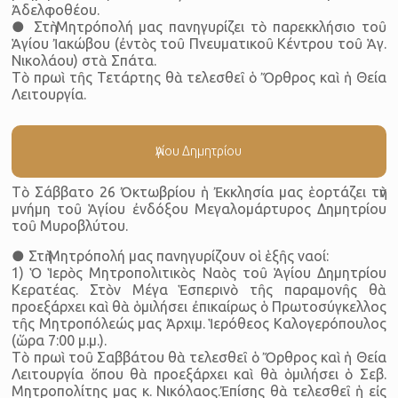
Ἀδελφοθέου.
● Στὴ Μητρόπολή μας πανηγυρίζει τὸ παρεκκλήσιο τοῦ
Ἁγίου Ἰακώβου (ἐντὸς τοῦ Πνευματικοῦ Κέντρου τοῦ Ἁγ.
Νικολάου) στὰ Σπάτα.
Τὸ πρωὶ τῆς Τετάρτης θὰ τελεσθεῖ ὁ Ὄρθρος καὶ ἡ Θεία
Λειτουργία.
Ἁγίου Δημητρίου
Τὸ Σάββατο 26 Ὀκτωβρίου ἡ Ἐκκλησία μας ἑορτάζει τὴν
μνήμη τοῦ Ἁγίου ἐνδόξου Μεγαλομάρτυρος Δημητρίου
τοῦ Μυροβλύτου.
● Στὴ Μητρόπολή μας πανηγυρίζουν οἱ ἑξῆς ναοί:
1) Ὁ Ἱερὸς Μητροπολιτικὸς Ναὸς τοῦ Ἁγίου Δημητρίου
Κερατέας. Στὸν Μέγα Ἑσπερινὸ τῆς παραμονῆς θὰ
προεξάρχει καὶ θὰ ὁμιλήσει ἐπικαίρως ὁ Πρωτοσύγκελλος
τῆς Μητροπόλεώς μας Ἀρχιμ. Ἱερόθεος Καλογερόπουλος
(ὥρα 7:00 μ.μ.).
Τὸ πρωὶ τοῦ Σαββάτου θὰ τελεσθεῖ ὁ Ὄρθρος καὶ ἡ Θεία
Λειτουργία ὅπου θὰ προεξάρχει καὶ θὰ ὁμιλήσει ὁ Σεβ.
Μητροπολίτης μας κ. Νικόλαος.Ἐπίσης θὰ τελεσθεῖ ἡ εἰς