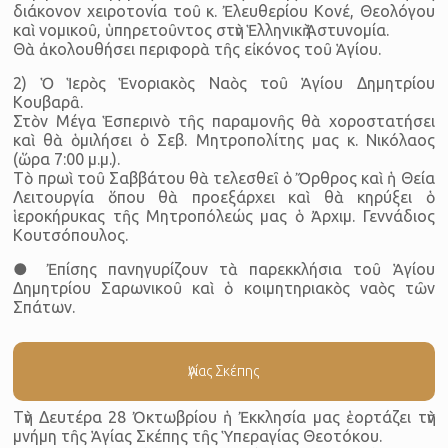
διάκονον χειροτονία τοῦ κ. Ἐλευθερίου Κονέ, Θεολόγου
καὶ νομικοῦ, ὑπηρετοῦντος στὴν Ἑλληνικὴ Ἀστυνομία.
Θὰ ἀκολουθήσει περιφορὰ τῆς εἰκόνος τοῦ Ἁγίου.
2) Ὁ Ἱερὸς Ἑνοριακὸς Ναὸς τοῦ Ἁγίου Δημητρίου
Κουβαρᾶ.
Στὸν Μέγα Ἑσπερινὸ τῆς παραμονῆς θὰ χοροστατήσει
καὶ θὰ ὁμιλήσει ὁ Σεβ. Μητροπολίτης μας κ. Νικόλαος
(ὥρα 7:00 μ.μ.).
Τὸ πρωὶ τοῦ Σαββάτου θὰ τελεσθεῖ ὁ Ὄρθρος καὶ ἡ Θεία
Λειτουργία ὅπου θὰ προεξάρχει καὶ θὰ κηρύξει ὁ
ἱεροκήρυκας τῆς Μητροπόλεώς μας ὁ Ἀρχιμ. Γεννάδιος
Κουτσόπουλος.
● Ἐπίσης πανηγυρίζουν τὰ παρεκκλήσια τοῦ Ἁγίου
Δημητρίου Σαρωνικοῦ καὶ ὁ κοιμητηριακὸς ναὸς τῶν
Σπάτων.
Ἁγίας Σκέπης
Τὴν Δευτέρα 28 Ὀκτωβρίου ἡ Ἐκκλησία μας ἑορτάζει τὴν
μνήμη τῆς Ἁγίας Σκέπης τῆς Ὑπεραγίας Θεοτόκου.