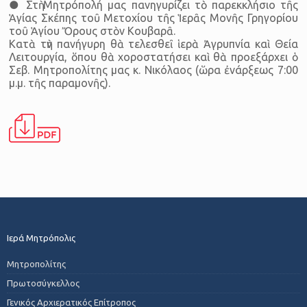
● Στὴ Μητρόπολή μας πανηγυρίζει τὸ παρεκκλήσιο τῆς
Ἁγίας Σκέπης τοῦ Μετοχίου τῆς Ἱερᾶς Μονῆς Γρηγορίου
τοῦ Ἁγίου Ὄρους στὸν Κουβαρᾶ.
Κατὰ τὴν πανήγυρη θὰ τελεσθεῖ ἱερὰ Ἀγρυπνία καὶ Θεία
Λειτουργία, ὅπου θὰ χοροστατήσει καὶ θὰ προεξάρχει ὁ
Σεβ. Μητροπολίτης μας κ. Νικόλαος (ὥρα ἐνάρξεως 7:00
μ.μ. τῆς παραμονῆς).
Ιερά Μητρόπολις
Μητροπολίτης
Πρωτοσύγκελλος
Γενικός Αρχιερατικός Επίτροπος