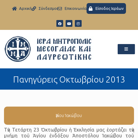
Aρχική
Σύνδεσμοι
Eπικοινωνία
Είσοδος Ιερέων
Πανηγύρεις Οκτωβρίου 2013
Ἁγίου Ἰακώβου
Τὴν Τετάρτη 23 Ὀκτωβρίου ἡ Ἐκκλησία μας ἑορτάζει τὴν
μνήμη τοῦ Ἁγίου ἐνδόξου Ἀποστόλου Ἰακώβου τοῦ