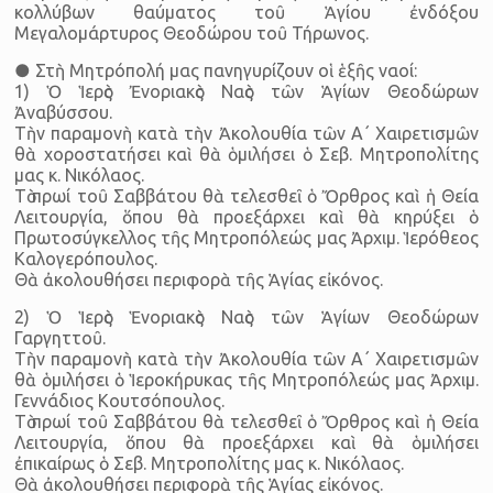
κολλύβων θαύματος τοῦ Ἁγίου ἐνδόξου
Μεγαλομάρτυρος Θεοδώρου τοῦ Τήρωνος.
● Στὴ Μητρόπολή μας πανηγυρίζουν οἱ ἑξῆς ναοί:
1) Ὁ Ἱερὸς Ἐνοριακὸς Ναὸς τῶν Ἁγίων Θεοδώρων
Ἀναβύσσου.
Τὴν παραμονὴ κατὰ τὴν Ἀκολουθία τῶν Α΄ Χαιρετισμῶν
θὰ χοροστατήσει καὶ θὰ ὁμιλήσει ὁ Σεβ. Μητροπολίτης
μας κ. Νικόλαος.
Τὸ πρωί τοῦ Σαββάτου θὰ τελεσθεῖ ὁ Ὄρθρος καὶ ἡ Θεία
Λειτουργία, ὅπου θὰ προεξάρχει καὶ θὰ κηρύξει ὁ
Πρωτοσύγκελλος τῆς Μητροπόλεώς μας Ἀρχιμ. Ἱερόθεος
Καλογερόπουλος.
Θὰ ἀκολουθήσει περιφορὰ τῆς Ἁγίας εἰκόνος.
2) Ὁ Ἱερὸς Ἑνοριακὸς Ναὸς τῶν Ἁγίων Θεοδώρων
Γαργηττοῦ.
Τὴν παραμονὴ κατὰ τὴν Ἀκολουθία τῶν Α΄ Χαιρετισμῶν
θὰ ὁμιλήσει ὁ Ἱεροκήρυκας τῆς Μητροπόλεώς μας Ἀρχιμ.
Γεννάδιος Κουτσόπουλος.
Τὸ πρωί τοῦ Σαββάτου θὰ τελεσθεῖ ὁ Ὄρθρος καὶ ἡ Θεία
Λειτουργία, ὅπου θὰ προεξάρχει καὶ θὰ ὁμιλήσει
ἐπικαίρως ὁ Σεβ. Μητροπολίτης μας κ. Νικόλαος.
Θὰ ἀκολουθήσει περιφορὰ τῆς Ἁγίας εἰκόνος.