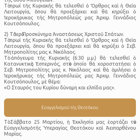
Τὸ πρωί τῆς Κυριακῆς θὰ τελεσθεῖ ὁ Ὄρθρος καὶ ἡ Θεία
Λειτουργία, ὅπου θὰ προεξάρχει καὶ θὰ κηρύξει ὁ
Ἱεροκήρυκας τῆς Μητροπόλεώς μας Ἀρχιμ. Γεννάδιος
Κουτσόπουλος.
2) Τὸ Ἱερὸ Προσκύνημα Ἀναστάσεως Χριστοῦ Σπάτων.
Τὸ πρωί τῆς Κυριακῆς θὰ τελεσθεῖ ὁ Ὄρθρος καὶ ἡ Θεία
Λειτουργία, ὅπου θὰ προεξάρχει καὶ θὰ κηρύξει ὁ Σεβ.
Μητροπολίτης μας κ. Νικόλαος.
Τὸ ἀπόγευμα τῆς Κυριακῆς (6:30 μ.μ.) θὰ τελεσθεῖ ὁ
Κατανυκτικὸς Ἑσπερινός, στὸν ὁποίο θὰ χοροστατήσει ὁ
Σεβ. Μητροπολίτης μας κ. Νικόλαος καὶ θὰ ὁμιλήσει ὁ
Ἱεροκήρυκας τῆς Μητροπόλεώς μας Ἀρχιμ. Γεννάδιος
Κουτσόπουλος, μὲ θέμα:
«Ο Σταυρός του Κυρίου δύναμη και ελπίδα μας».
Εὐαγγελισμοῦ τῆς Θεοτόκου
Τὸ Σάββατο 25 Μαρτίου, ἡ Ἐκκλησία μας ἑορτάζει τὸν
Εὐαγγελισμὸ τῆς Ὑπεραγίας Θεοτόκου καὶ Ἀειπαρθένου
Μαρίας.