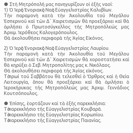
● Στὴ Μητρόπολή μας πανηγυρίζουν οἱ ἑξῆς ναοί:
1) Ὁ Ἱερὸς Ἐνοριακὸς Ναὸς Εὐαγγελιστρίας Καλυβίων.
Τὴν παραμονὴ κατὰ τὴν Ἀκολουθία τοῦ Μεγάλου
Ἑσπερινοῦ καὶ τῶν Δ΄ Χαιρετισμῶν θὰ προεξάρχει καὶ θὰ
ὁμιλήσει ὁ Πρωτοσύγκελλος τῆς Μητροπόλεώς μας
Ἀρχιμ. Ἱερόθεος Καλογερόπουλος.
Θὰ ἀκολουθήσει περιφορὰ τῆς Ἁγίας Εἰκόνος.
2) Ὁ Ἱερὸς Ἑνοριακὸς Ναὸς Εὐαγγελιστρίας Λαυρίου.
Τὴν παραμονὴ κατὰ τὴν Ἀκολουθία τοῦ Μεγάλου
Ἑσπερινοῦ καὶ τῶν Δ΄ Χαιρετισμῶν θὰ χοροστατήσει καὶ
θὰ κηρύξει ὁ Σεβ. Μητροπολίτης μας κ. Νικόλαος.
Θὰ ἀκολουθήσει περιφορὰ τῆς Ἁγίας εἰκόνος.
Τὸ πρωί τοῦ Σαββάτου θὰ τελεσθεῖ ὁ Ὄρθρος καὶ ἡ Θεία
Λειτουργία, ὅπου θὰ προεξάρχει καὶ θὰ ὁμιλήσει ὁ
Ἱεροκήρυκας τῆς Μητροπόλεώς μας Ἀρχιμ. Γεννάδιος
Κουτσόπουλος.
● Ἐπίσης, ἑορτάζουν καὶ τὰ ἑξῆς παρεκκλήσια:
Τὸ παρεκκλήσιο τῆς Εὐαγγελιστρίας Κουβαρᾶ.
Τὸ παρεκκλήσιο τῆς Εὐαγγελιστρίας Κορωπίου.
Τὸ παρεκκλήσιο τῆς Εὐαγγελιστρίας Παιανίας.