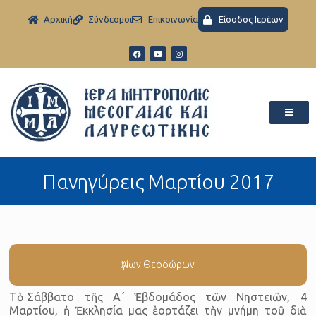
Aρχική
Σύνδεσμοι
Eπικοινωνία
Είσοδος Ιερέων
Πανηγύρεις Mαρτίου 2017
Ἁγίων Θεοδώρων
Τὸ Σάββατο τῆς Α΄ Ἑβδομάδος τῶν Νηστειῶν, 4
Μαρτίου, ἡ Ἐκκλησία μας ἑορτάζει τὴν μνήμη τοῦ διὰ