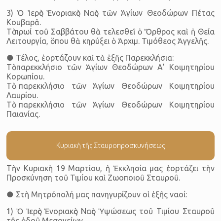
3) Ὁ Ἱερὸς Ἑνοριακὸς Ναὸς τῶν Ἁγίων Θεοδώρων Πέτας
Κουβαρᾶ.
Τὸ πρωί τοῦ Σαββάτου θὰ τελεσθεῖ ὁ Ὄρθρος καὶ ἡ Θεία
Λειτουργία, ὅπου θὰ κηρύξει ὁ Ἀρχιμ. Τιμόθεος Ἀγγελῆς.
● Τέλος, ἑορτάζουν καὶ τὰ ἑξῆς Παρεκκλήσια:
Τὸ παρεκκλήσιο τῶν Ἁγίων Θεοδώρων Α’ Κοιμητηρίου
Κορωπίου.
Τὸ παρεκκλήσιο τῶν Ἁγίων Θεοδώρων Κοιμητηρίου
Λαυρίου.
Τὸ παρεκκλήσιο τῶν Ἁγίων Θεοδώρων Κοιμητηρίου
Παιανίας.
Κυριακὴ τῆς Σταυροπροσκυνήσεως
Τὴν Κυριακὴ 19 Μαρτίου, ἡ Ἐκκλησία μας ἑορτάζει τὴν
Προσκύνηση τοῦ Τιμίου καὶ Ζωοποιοῦ Σταυροῦ.
● Στὴ Μητρόπολή μας πανηγυρίζουν οἱ ἑξῆς ναοί:
1) Ὁ Ἱερὸς Ἐνοριακὸς Ναὸς Ὑψώσεως τοῦ Τιμίου Σταυροῦ
τῆς ὁδοῦ Μεσογείων.