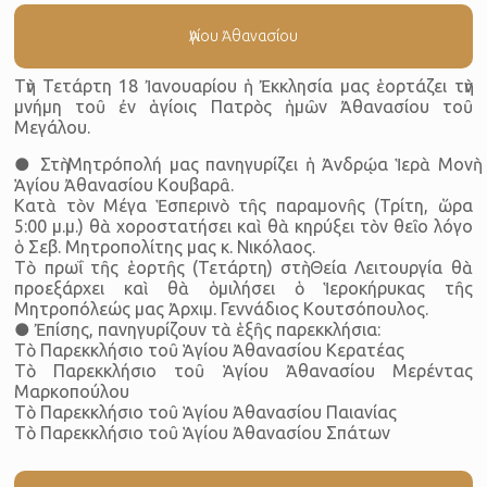
Ἁγίου Ἀθανασίου
Τὴν Τετάρτη 18 Ἰανουαρίου ἡ Ἐκκλησία μας ἑορτάζει τὴν
μνήμη τοῦ ἐν ἁγίοις Πατρὸς ἡμῶν Ἀθανασίου τοῦ
Μεγάλου.
● Στὴ Μητρόπολή μας πανηγυρίζει ἡ Ἀνδρῴα Ἱερὰ Μονὴ
Ἁγίου Ἀθανασίου Κουβαρᾶ.
Κατὰ τὸν Μέγα Ἑσπερινὸ τῆς παραμονῆς (Τρίτη, ὥρα
5:00 μ.μ.) θὰ χοροστατήσει καὶ θὰ κηρύξει τὸν θεῖο λόγο
ὁ Σεβ. Μητροπολίτης μας κ. Νικόλαος.
Τὸ πρωΐ τῆς ἑορτῆς (Τετάρτη) στὴ Θεία Λειτουργία θὰ
προεξάρχει καὶ θὰ ὁμιλήσει ὁ Ἱεροκήρυκας τῆς
Μητροπόλεώς μας Ἀρχιμ. Γεννάδιος Κουτσόπουλος.
● Ἐπίσης, πανηγυρίζουν τὰ ἑξῆς παρεκκλήσια:
Τὸ Παρεκκλήσιο τοῦ Ἁγίου Ἀθανασίου Κερατέας
Τὸ Παρεκκλήσιο τοῦ Ἁγίου Ἀθανασίου Μερέντας
Μαρκοπούλου
Τὸ Παρεκκλήσιο τοῦ Ἁγίου Ἀθανασίου Παιανίας
Τὸ Παρεκκλήσιο τοῦ Ἁγίου Ἀθανασίου Σπάτων