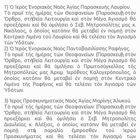
1) Ὁ Ἱερὸς Ἐνοριακὸς Ναὸς Ἁγίας Παρασκευῆς Λαυρίου.
Τὸ πρωΐ τῆς ἡμέρας τῶν Θεοφανείων (Παρασκευὴ) στὸν
Ὄρθρο, στὴ Θεία Λειτουργία καὶ στὸν Μέγα Ἁγιασμό θὰ
προεξάρχει καὶ θὰ ὁμιλήσει ὁ Σεβ. Μητροπολίτης μας κ.
Νικόλαος, ὁ ὁποίος κατόπιν θὰ μεταβεῖ ἐν πομπῇ στὸν
Κεντρικὸ Λιμένα τοῦ Λαυρίου καὶ θὰ τελέσει τὸν Ἁγιασμὸ
τῶν Ὑδάτων.
2) Ὁ Ἱερὸς Ἐνοριακὸς Ναὸς Παντοβασιλίσσης Ραφήνας.
Τὸ πρωΐ τῆς ἡμέρας τῶν Θεοφανείων (Παρασκευὴ) στὸν
Ὄρθρο, στὴ Θεία Λειτουργία καὶ στὸν Μέγα Ἁγιασμό θὰ
προεξάρχει καὶ θὰ ὁμιλήσει ὁ Πρωτοσύγκελλος τῆς
Μητροπόλεώς μας Ἀρχιμ. Ἱερόθεος Καλογερόπουλος, ὁ
ὁποῖος κατόπιν θὰ μεταβεῖ ἐν πομπῇ στὸν Κεντρικὸ
Λιμένα τῆς Ραφήνας καὶ θὰ τελέσει τὸν Ἁγιασμὸ τῶν
Ὑδάτων.
3) Ἱερὸς Προσκυνηματικὸς Ναὸς Ἁγίας Μαρίνης Ἁλυκοῦ.
Τὸ πρωΐ τῆς ἡμέρας τῶν Θεοφανείων (Παρασκευὴ) στὸν
Ὄρθρο, στὴ Θεία Λειτουργία καὶ στὸν Μέγα Ἁγιασμό θὰ
προεξάρχει καὶ θὰ ὁμιλήσει ὁ Σεβ. Μητροπολίτης
Διαυλείας κ. Ἀλέξιος, ὁ ὁποίος κατόπιν θὰ μεταβεῖ ἐν
πομπῇ στὴν παραλία ἔμπροσθεν τοῦ Ἱεροῦ
Προσκυνήματος καὶ θὰ τελέσει τὸν Ἁγιασμὸ τῶν