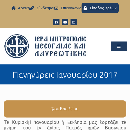
Aρχική
Σύνδεσμοι
Eπικοινωνία
Είσοδος Ιερέων
Πανηγύρεις Ιανουαρίου 2017
Ἁγίου Βασιλείου
Τὴν Κυριακὴ 1 Ἰανουαρίου ἡ Ἐκκλησία μας ἑορτάζει τὴν
μνήμη τοῦ ἐν ἁγίοις Πατρὸς ἡμῶν Βασιλείου