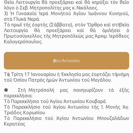
Θεία Λειτουργία θὰ προεξάρχει καὶ θὰ κηρύξει τὸν θεῖο
λόγο ὁ Σεβ. Μητροπολίτης μας κ. Νικόλαος.
3) Ἡ Γυναικεία Ἱερὰ Μονὴ τοῦ Ἁγίου Ἰωάννου Κυνηγοῦ,
στὰ Γλυκὰ Νερά.
Τὸ πρωΐ τῆς ἑορτῆς (Σάββατο), στὸν Ὄρθρο καὶ στὴ Θεία
Λειτουργία θὰ προεξάρχει καὶ θὰ ὁμιλήσει ὁ
Πρωτοσύγκελλος τῆς Μητροπόλεώς μας Ἀρχιμ. Ἱερόθεος
Καλογερόπουλος.
Ἁγίου Ἀντωνίου
Τὴν Τρίτη 17 Ἰανουαρίου ἡ Ἐκκλησία μας ἑορτάζει τὴ μνήμη
τοῦ Ὁσίου Πατρὸς ἡμῶν Ἀντωνίου τοῦ Μεγάλου.
● Στὴ Μητρόπολή μας πανηγυρίζουν τὰ ἑξῆς
παρεκκλήσια:
Τὸ Παρεκκλήσιο τοῦ Ἁγίου Ἀντωνίου Κουβαρᾶ
Τὸ Παρεκκλήσιο τοῦ Ἁγίου Ἀντωνίου τῆς Ἱ. Μονῆς Ἁγ.
Τριάδος Κορωπίου
Τὸ Παρεκκλήσιο τοῦ Ἁγίου Ἀντωνίου Μπουζαλάδων
Κερατέας