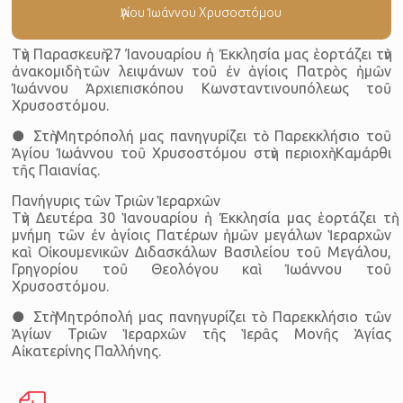
Ἁγίου Ἰωάννου Χρυσοστόμου
Τὴν Παρασκευὴ 27 Ίανουαρίου ἡ Ἐκκλησία μας ἑορτάζει τὴν
ἀνακομιδὴ τῶν λειψάνων τοῦ ἐν ἁγίοις Πατρὸς ἡμῶν
Ἰωάννου Ἀρχιεπισκόπου Κωνσταντινουπόλεως τοῦ
Χρυσοστόμου.
● Στὴ Μητρόπολή μας πανηγυρίζει τὸ Παρεκκλήσιο τoῦ
Ἁγίου Ἰωάννου τοῦ Χρυσοστόμου στὴν περιοχὴ Καμάρθι
τῆς Παιανίας.
Πανήγυρις τῶν Τριῶν Ἱεραρχῶν
Τὴν Δευτέρα 30 Ἱανουαρίου ἡ Ἐκκλησία μας ἑορτάζει τὴ
μνήμη τῶν ἐν ἁγίοις Πατέρων ἡμῶν μεγάλων Ἱεραρχῶν
καὶ Οἰκουμενικῶν Διδασκάλων Βασιλείου τοῦ Μεγάλου,
Γρηγορίου τοῦ Θεολόγου καὶ Ἰωάννου τοῦ
Χρυσοστόμου.
● Στὴ Μητρόπολή μας πανηγυρίζει τὸ Παρεκκλήσιο τῶν
Ἁγίων Τριῶν Ἱεραρχῶν τῆς Ἱερᾶς Μονῆς Ἁγίας
Αἰκατερίνης Παλλήνης.