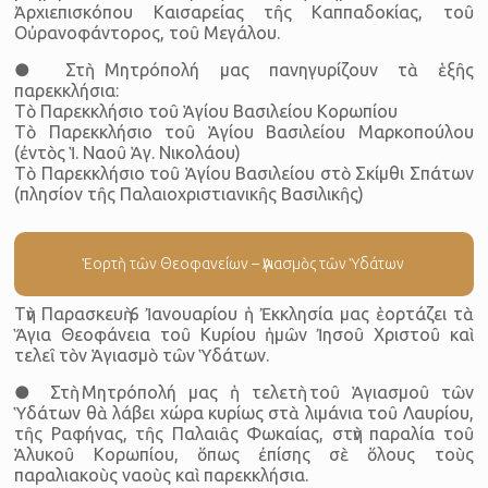
Ἀρχιεπισκόπου Καισαρείας τῆς Καππαδοκίας, τοῦ
Οὐρανοφάντορος, τοῦ Μεγάλου.
● Στὴ Μητρόπολή μας πανηγυρίζουν τὰ ἑξῆς
παρεκκλήσια:
Τὸ Παρεκκλήσιο τοῦ Ἁγίου Βασιλείου Κορωπίου
Τὸ Παρεκκλήσιο τοῦ Ἁγίου Βασιλείου Μαρκοπούλου
(ἐντὸς Ἱ. Ναοῦ Ἁγ. Νικολάου)
Τὸ Παρεκκλήσιο τοῦ Ἁγίου Βασιλείου στὸ Σκίμθι Σπάτων
(πλησίον τῆς Παλαιοχριστιανικῆς Βασιλικῆς)
Ἑορτὴ τῶν Θεοφανείων – Ἁγιασμὸς τῶν Ὑδάτων
Τὴν Παρασκευὴ 6 Ἰανουαρίου ἡ Ἐκκλησία μας ἑορτάζει τὰ
Ἅγια Θεοφάνεια τοῦ Κυρίου ἡμῶν Ἰησοῦ Χριστοῦ καὶ
τελεῖ τὸν Ἁγιασμὸ τῶν Ὑδάτων.
● Στὴ Μητρόπολή μας ἡ τελετὴ τοῦ Ἁγιασμοῦ τῶν
Ὑδάτων θὰ λάβει χώρα κυρίως στὰ λιμάνια τοῦ Λαυρίου,
τῆς Ραφήνας, τῆς Παλαιᾶς Φωκαίας, στὴν παραλία τοῦ
Ἁλυκοῦ Κορωπίου, ὅπως ἐπίσης σὲ ὅλους τοὺς
παραλιακοὺς ναοὺς καὶ παρεκκλήσια.