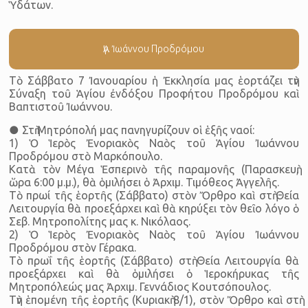
Ὑδάτων.
Ἁγ. Ἰωάννου Προδρόμου
Τὸ Σάββατο 7 Ἰανουαρίου ἡ Ἐκκλησία μας ἑορτάζει τὴν
Σύναξη τοῦ Ἁγίου ἐνδόξου Προφήτου Προδρόμου καὶ
Βαπτιστοῦ Ἰωάννου.
● Στὴ Μητρόπολή μας πανηγυρίζουν οἱ ἑξῆς ναοί:
1) Ὁ Ἱερὸς Ἐνοριακὸς Ναὸς τοῦ Ἁγίου Ἰωάννου
Προδρόμου στὸ Μαρκόπουλο.
Κατὰ τὸν Μέγα Ἑσπερινὸ τῆς παραμονῆς (Παρασκευὴ,
ὥρα 6:00 μ.μ.), θὰ ὁμιλήσει ὁ Ἀρχιμ. Τιμόθεος Ἀγγελῆς.
Τὸ πρωί τῆς ἑορτῆς (Σάββατο) στὸν Ὄρθρο καὶ στὴ Θεία
Λειτουργία θὰ προεξάρχει καὶ θὰ κηρύξει τὸν θεῖο λόγο ὁ
Σεβ. Μητροπολίτης μας κ. Νικόλαος.
2) Ὁ Ἱερὸς Ἐνοριακὸς Ναὸς τοῦ Ἁγίου Ἰωάννου
Προδρόμου στὸν Γέρακα.
Τὸ πρωΐ τῆς ἑορτῆς (Σάββατο) στὴ Θεία Λειτουργία θὰ
προεξάρχει καὶ θὰ ὁμιλήσει ὁ Ἱεροκήρυκας τῆς
Μητροπόλεώς μας Ἀρχιμ. Γεννάδιος Κουτσόπουλος.
Τὴν ἑπομένη τῆς ἑορτῆς (Κυριακὴ 8/1), στὸν Ὄρθρο καὶ στὴ