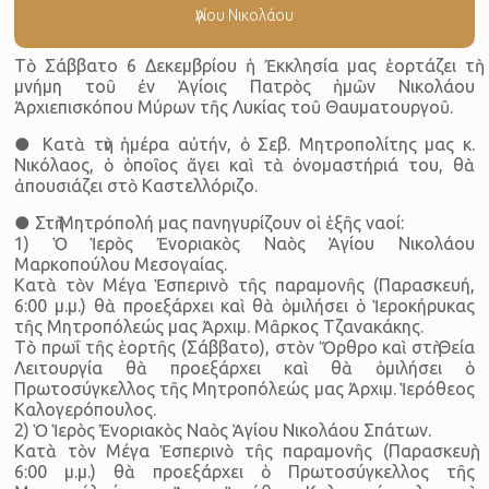
Ἁγίου Νικολάου
Τὸ Σάββατο 6 Δεκεμβρίου ἡ Ἐκκλησία μας ἑορτάζει τὴ
μνήμη τοῦ ἐν Ἁγίοις Πατρὸς ἡμῶν Νικολάου
Ἀρχιεπισκόπου Μύρων τῆς Λυκίας τοῦ Θαυματουργοῦ.
● Κατὰ τὴν ἡμέρα αὐτήν, ὁ Σεβ. Μητροπολίτης μας κ.
Νικόλαος, ὁ ὁποῖος ἄγει καὶ τὰ ὀνομαστήριά του, θὰ
ἀπουσιάζει στὸ Καστελλόριζο.
● Στὴ Μητρόπολή μας πανηγυρίζουν οἱ ἑξῆς ναοί:
1) Ὁ Ἱερὸς Ἐνοριακὸς Ναὸς Ἁγίου Νικολάου
Μαρκοπούλου Μεσογαίας.
Κατὰ τὸν Μέγα Ἑσπερινὸ τῆς παραμονῆς (Παρασκευή,
6:00 μ.μ.) θὰ προεξάρχει καὶ θὰ ὁμιλήσει ὁ Ἱεροκήρυκας
τῆς Μητροπόλεώς μας Ἀρχιμ. Μᾶρκος Τζανακάκης.
Τὸ πρωΐ τῆς ἑορτῆς (Σάββατο), στὸν Ὄρθρο καὶ στὴ Θεία
Λειτουργία θὰ προεξάρχει καὶ θὰ ὁμιλήσει ὁ
Πρωτοσύγκελλος τῆς Μητροπόλεώς μας Ἀρχιμ. Ἱερόθεος
Καλογερόπουλος.
2) Ὁ Ἱερὸς Ἐνοριακὸς Ναὸς Ἁγίου Νικολάου Σπάτων.
Κατὰ τὸν Μέγα Ἑσπερινὸ τῆς παραμονῆς (Παρασκευὴ,
6:00 μ.μ.) θὰ προεξάρχει ὁ Πρωτοσύγκελλος τῆς