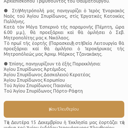
Ἀρχιεπισκόπου Τριμυθοῦντος τοῦ Θαυματουργοῦ.
● Στὴ Μητρόπολή μας πανηγυρίζει ὁ Ἱερὸς Ἐνοριακὸς
Ναὸς τοῦ Ἁγίου Σπυρίδωνος, στὶς Ἐργατικὲς Κατοικίες
Παλλήνης.
Κατὰ τὸν Μέγα Ἑσπερινὸ τῆς παραμονῆς (Πέμπτη, ὥρα
6.00 μ.μ.), θὰ προεξάρχει καὶ θὰ ὁμιλήσει ὁ Σεβ.
Μητροπολίτης μας κ. Νικόλαος.
Τὸ πρωΐ τῆς ἑορτῆς (Παρασκευὴ) στὴ Θεία Λειτουργία θὰ
προεξάρχει καὶ θὰ ὁμιλήσει ὁ Ἱεροκήρυκας τῆς
Μητροπόλεώς μας Ἀρχιμ. Μᾶρκος Τζανακάκης.
● Ἐπίσης, πανηγυρίζουν τὰ ἑξῆς Παρεκκλήσια:
Ἁγίου Σπυρίδωνος Ἀρτέμιδος
Ἁγίου Σπυρίδωνος Δασκαλειοῦ Κερατέας
Ἁγίου Σπυρίδωνος Κορωπίου
Τοῦ Ἁγίου Σπυρίδωνος Παιανίας
Τοῦ Ἁγίου Σπυρίδωνος Πόρτο-Ράφτη
Ἁγίου Ἐλευθερίου
Τὴν Δευτέρα 15 Δεκεμβρίου ἡ Ἐκκλησία μας ἑορτάζει τὴν
μνήμη τοῦ Ἁγίου ἐνδόξου Ἱερομάρτυρος Ἐλευθερίου.