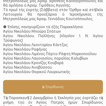
Μητροπόλεώς μας Ἀρχιμ. Ἱερόθεος Καλογερόπουλος καὶ
θὰ ὁμιλήσει ὁ Ἀρχιμ. Τιμόθεος Ἀγγελῆς.
Τὸ πρωΐ τῆς ἑορτῆς (Σάββατο) στὸν Ὄρθρο καὶ στὴ Θεία
Λειτουργία θὰ προεξάρχει ὁ Ἱεροκήρυκας τῆς
Μητροπόλεώς μας Ἀρχιμ. Γεννάδιος Κουτσόπουλος.
● Ἐπίσης, πανηγυρίζουν τὰ ἑξῆς Παρεκκλήσια:
Ἁγίου Νικολάου Μπούρα Σπάτων
Ἁγίου Νικολάου Παλλήνης (πλησίον Ἱ. Ν. Ἁγίου
Τρύφωνος)
Ἁγίου Νικολάου Λεονταρίου Κάντζας
Ἁγίου Νικολάου Ραφήνας
Ἁγίου Νικολάου Λιμένος Πόρτο-Ράφτη Μαρκοπούλου
Ἁγίου Νικολάου Λαγονησίου, παραλίας Καλυβίων
Ἁγίου Νικολάου Κρονίζης Κουβαρᾶ
Ἁγίου Νικολάου Ἀναβύσσου
Ἁγίου Νικολάου Θορικοῦ Λαυρεωτικῆς
Ἁγ. Σπυρίδωνος
Τὴν Παρασκευὴ 12 Δεκεμβρίου ἡ Ἐκκλησία μας ἑορτάζει τὴν
μνήμη τοῦ ἐν Ἁγίοις Πατρὸς ἡμῶν Σπυρίδωνος