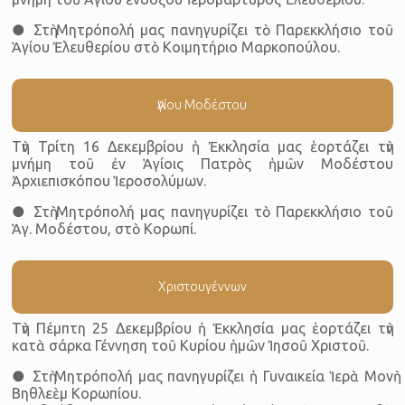
● Στὴ Μητρόπολή μας πανηγυρίζει τὸ Παρεκκλήσιο τοῦ
Ἁγίου Ἐλευθερίου στὸ Κοιμητήριο Μαρκοπούλου.
Ἁγίου Μοδέστου
Τὴν Τρίτη 16 Δεκεμβρίου ἡ Ἐκκλησία μας ἑορτάζει τὴν
μνήμη τοῦ ἐν Ἁγίοις Πατρὸς ἡμῶν Μοδέστου
Ἀρχιεπισκόπου Ἱεροσολύμων.
● Στὴ Μητρόπολή μας πανηγυρίζει τὸ Παρεκκλήσιο τοῦ
Ἁγ. Μοδέστου, στὸ Κορωπί.
Χριστουγέννων
Τὴν Πέμπτη 25 Δεκεμβρίου ἡ Ἐκκλησία μας ἑορτάζει τὴν
κατὰ σάρκα Γέννηση τοῦ Κυρίου ἡμῶν Ἰησοῦ Χριστοῦ.
● Στὴ Μητρόπολή μας πανηγυρίζει ἡ Γυναικεία Ἱερὰ Μονὴ
Βηθλεὲμ Κορωπίου.