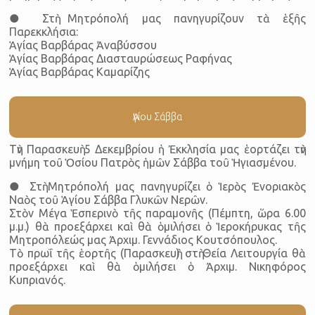
● Στὴ Μητρόπολή μας πανηγυρίζουν τὰ ἑξῆς
Παρεκκλήσια:
Ἁγίας Βαρβάρας Ἀναβύσσου
Ἁγίας Βαρβάρας Διασταυρώσεως Ραφήνας
Ἁγίας Βαρβάρας Καμαρίζης
Ἁγίου Σάββα
Τὴν Παρασκευὴ 5 Δεκεμβρίου ἡ Ἐκκλησία μας ἑορτάζει τὴν
μνήμη τοῦ Ὁσίου Πατρὸς ἡμῶν Σάββα τοῦ Ἡγιασμένου.
● Στὴ Μητρόπολή μας πανηγυρίζει ὁ Ἱερὸς Ἐνοριακὸς
Ναὸς τοῦ Ἁγίου Σάββα Γλυκῶν Νερῶν.
Στὸν Μέγα Ἑσπερινὸ τῆς παραμονῆς (Πέμπτη, ὥρα 6.00
μ.μ.) θὰ προεξάρχει καὶ θὰ ὁμιλήσει ὁ Ἱεροκήρυκας τῆς
Μητροπόλεώς μας Ἀρχιμ. Γεννάδιος Κουτσόπουλος.
Τὸ πρωΐ τῆς ἑορτῆς (Παρασκευὴ) στὴ Θεία Λειτουργία θὰ
προεξάρχει καὶ θὰ ὁμιλήσει ὁ Ἀρχιμ. Νικηφόρος
Κυπριανός.