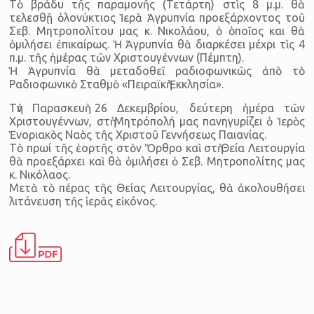
Τὸ βράδυ τῆς παραμονῆς (Τετάρτη) στὶς 8 μ.μ. θὰ
τελεσθῇ ὁλονύκτιος Ἱερὰ Ἀγρυπνία προεξάρχοντος τοῦ
Σεβ. Μητροπολίτου μας κ. Νικολάου, ὁ ὁποῖος και θὰ
ὁμιλήσει ἐπικαίρως. Ἡ Ἀγρυπνία θὰ διαρκέσει μέχρι τὶς 4
π.μ. τῆς ἡμέρας τῶν Χριστουγέννων (Πέμπτη).
Ἡ Ἀγρυπνία θὰ μεταδοθεῖ ραδιοφωνικῶς ἀπὸ τὸ
Ραδιοφωνικὸ Σταθμὸ «Πειραϊκὴ Ἐκκλησία».
Τὴν Παρασκευὴ 26 Δεκεμβρίου, δεύτερη ἡμέρα τῶν
Χριστουγέννων, στὴ Μητρόπολή μας πανηγυρίζει ὁ Ἱερὸς
Ἐνοριακὸς Ναὸς τῆς Χριστοῦ Γεννήσεως Παιανίας.
Τὸ πρωί τῆς ἑορτῆς στὸν Ὄρθρο καὶ στὴ Θεία Λειτουργία
θὰ προεξάρχει καὶ θὰ ὁμιλήσει ὁ Σεβ. Μητροπολίτης μας
κ. Νικόλαος.
Μετὰ τὸ πέρας τῆς Θείας Λειτουργίας, θὰ ἀκολουθήσει
λιτάνευση τῆς ἱερᾶς εἰκόνος.