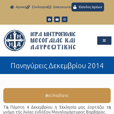
Aρχική
Σύνδεσμοι
Eπικοινωνία
Είσοδος Ιερέων
Πανηγύρεις Δεκεμβρίου 2014
Ἁγίας Βαρβάρας
Τὴν Πέμπτη 4 Δεκεμβρίου ἡ Ἐκκλησία μας ἑορτάζει τὴν
μνήμη τῆς Ἁγίας ἐνδόξου Μεγαλομάρτυρος Βαρβάρας.