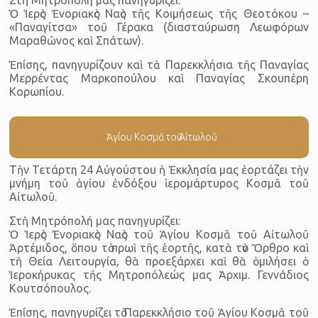
Ὁ Ἱερὸς Ἐνοριακὸς Ναὸς τῆς Κοιμήσεως τῆς Θεοτόκου –
«Παναγίτσα» τοῦ Γέρακα (διασταύρωση Λεωφόρων
Μαραθῶνος καὶ Σπάτων).
Ἐπίσης, πανηγυρίζουν καὶ τὰ Παρεκκλήσια τῆς Παναγίας
Μερρέντας Μαρκοπούλου καὶ Παναγίας Σκουπέρη
Κορωπίου.
Ἁγίου Κοσμᾶ τοῦ Αἰτωλοῦ
Τὴν Τετάρτη 24 Αὐγούστου ἡ Ἐκκλησία μας ἑορτάζει τὴν
μνήμη τοῦ ἁγίου ἐνδόξου ἱερομάρτυρος Κοσμᾶ τοῦ
Αἰτωλοῦ.
Στὴ Μητρόπολή μας πανηγυρίζει:
Ὁ Ἱερὸς Ἐνοριακὸς Ναὸς τοῦ Ἁγίου Κοσμᾶ τοῦ Αἰτωλοῦ
Ἀρτέμιδος, ὅπου τὸ πρωὶ τῆς ἑορτῆς, κατὰ τὸν Ὄρθρο καὶ
τὴ Θεία Λειτουργία, θὰ προεξάρχει καὶ θὰ ὁμιλήσει ὁ
Ἱεροκήρυκας τῆς Μητροπόλεώς μας Ἀρχιμ. Γεννάδιος
Κουτσόπουλος.
Ἐπίσης, πανηγυρίζει τὸ Παρεκκλήσιο τοῦ Ἁγίου Κοσμᾶ τοῦ