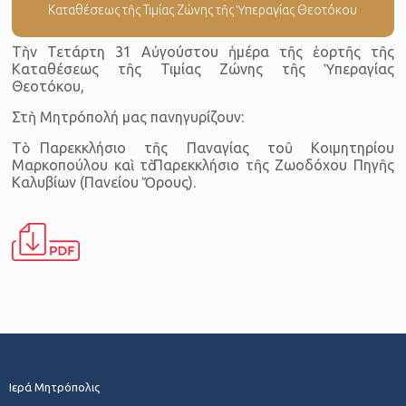
Καταθέσεως τῆς Τιμίας Ζώνης τῆς Ὑπεραγίας Θεοτόκου
Τὴν Τετάρτη 31 Αὐγούστου ἡμέρα τῆς ἑορτῆς τῆς
Καταθέσεως τῆς Τιμίας Ζώνης τῆς Ὑπεραγίας
Θεοτόκου,
Στὴ Μητρόπολή μας πανηγυρίζουν:
Τὸ Παρεκκλήσιο τῆς Παναγίας τοῦ Κοιμητηρίου
Μαρκοπούλου καὶ τὸ Παρεκκλήσιο τῆς Ζωοδόχου Πηγῆς
Καλυβίων (Πανείου Ὄρους).
Ιερά Μητρόπολις