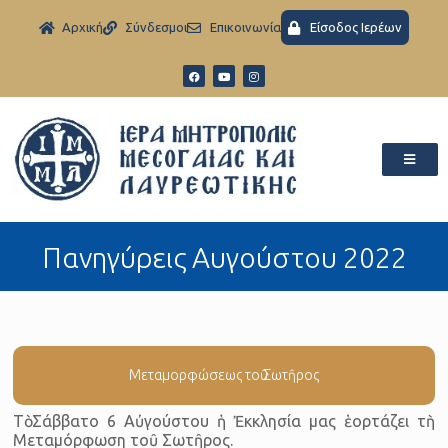
Aρχική
Σύνδεσμοι
Eπικοινωνία
Είσοδος Ιερέων
Πανηγύρεις Αυγούστου 2022
Μεταμορφώσεως τοῦ Σωτῆρος
Τὸ Σάββατο 6 Αὐγούστου ἡ Ἐκκλησία μας ἑορτάζει τὴ
Μεταμόρφωση τοῦ Σωτῆρος.