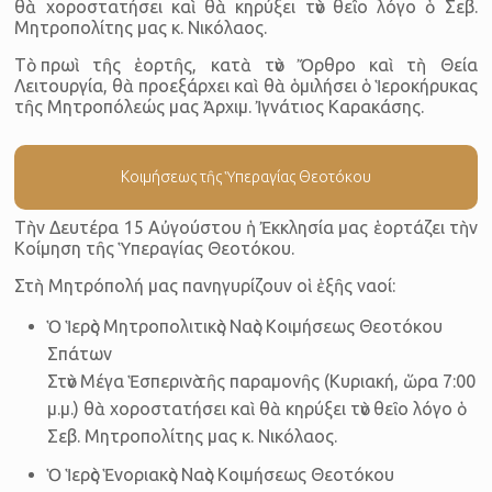
θὰ χοροστατήσει καὶ θὰ κηρύξει τὸν θεῖο λόγο ὁ Σεβ.
Μητροπολίτης μας κ. Νικόλαος.
Τὸ πρωὶ τῆς ἑορτῆς, κατὰ τὸν Ὄρθρο καὶ τὴ Θεία
Λειτουργία, θὰ προεξάρχει καὶ θὰ ὁμιλήσει ὁ Ἱεροκήρυκας
τῆς Μητροπόλεώς μας Ἀρχιμ. Ἰγνάτιος Καρακάσης.
Κοιμήσεως τῆς Ὑπεραγίας Θεοτόκου
Τὴν Δευτέρα 15 Αὐγούστου ἡ Ἐκκλησία μας ἑορτάζει τὴν
Κοίμηση τῆς Ὑπεραγίας Θεοτόκου.
Στὴ Μητρόπολή μας πανηγυρίζουν οἱ ἑξῆς ναοί:
Ὁ Ἱερὸς Μητροπολιτικὸς Ναὸς Κοιμήσεως Θεοτόκου
Σπάτων
Στὸν Μέγα Ἑσπερινὸ τῆς παραμονῆς (Κυριακή, ὥρα 7:00
μ.μ.) θὰ χοροστατήσει καὶ θὰ κηρύξει τὸν θεῖο λόγο ὁ
Σεβ. Μητροπολίτης μας κ. Νικόλαος.
Ὁ Ἱερὸς Ἑνοριακὸς Ναὸς Κοιμήσεως Θεοτόκου