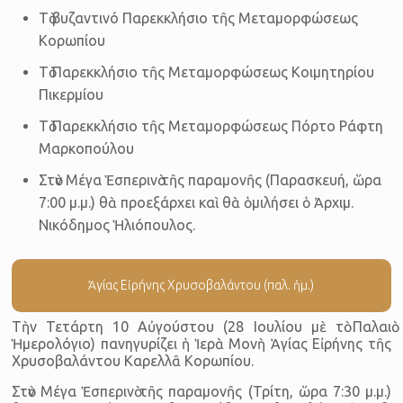
Τὸ βυζαντινό Παρεκκλήσιο τῆς Μεταμορφώσεως
Κορωπίου
Τὸ Παρεκκλήσιο τῆς Μεταμορφώσεως Κοιμητηρίου
Πικερμίου
Τὸ Παρεκκλήσιο τῆς Μεταμορφώσεως Πόρτο Ράφτη
Μαρκοπούλου
Στὸν Μέγα Ἑσπερινὸ τῆς παραμονῆς (Παρασκευή, ὥρα
7:00 μ.μ.) θὰ προεξάρχει καὶ θὰ ὁμιλήσει ὁ Ἀρχιμ.
Νικόδημος Ἡλιόπουλος.
Ἁγίας Εἰρήνης Χρυσοβαλάντου (παλ. ἡμ.)
Τὴν Τετάρτη 10 Αὐγούστου (28 Ιουλίου μὲ τὸ Παλαιὸ
Ἡμερολόγιο) πανηγυρίζει ἡ Ἱερὰ Μονὴ Ἁγίας Εἰρήνης τῆς
Χρυσοβαλάντου Καρελλᾶ Κορωπίου.
Στὸν Μέγα Ἑσπερινὸ τῆς παραμονῆς (Τρίτη, ὥρα 7:30 μ.μ.)