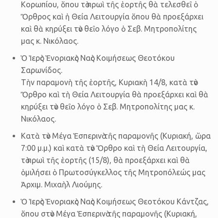
Κορωπίου, ὅπου τὸ πρωὶ τῆς ἑορτῆς θὰ τελεσθεῖ ὁ
Ὄρθρος καὶ ἡ Θεία Λειτουργία ὅπου θὰ προεξάρχει
καὶ θὰ κηρύξει τὸν θεῖο λόγο ὁ Σεβ. Μητροπολίτης
μας κ. Νικόλαος.
Ὁ Ἱερὸς Ἑνοριακὸς Ναὸς Κοιμήσεως Θεοτόκου
Σαρωνίδoς.
Τὴν παραμονὴ τῆς ἑορτῆς, Κυριακὴ 14/8, κατὰ τὸν
Ὄρθρο καὶ τὴ Θεία Λειτουργία θὰ προεξάρχει καὶ θὰ
κηρύξει τὸν θεῖο λόγο ὁ Σεβ. Μητροπολίτης μας κ.
Νικόλαος.
Κατὰ τὸν Μέγα Ἑσπερινὸ τῆς παραμονῆς (Κυριακή, ὥρα
7:00 μ.μ.) καὶ κατὰ τὸν Ὄρθρο καὶ τὴ Θεία Λειτουργία,
τὸ πρωὶ τῆς ἑορτῆς (15/8), θὰ προεξάρχει καὶ θὰ
ὁμιλήσει ὁ Πρωτοσύγκελλος τῆς Μητροπόλεώς μας
Ἀρχιμ. Μιχαὴλ Λιούμης.
Ὁ Ἱερὸς Ἑνοριακὸς Ναὸς Κοιμήσεως Θεοτόκου Κάντζας,
ὅπου στὸν Μέγα Ἑσπερινὸ τῆς παραμονῆς (Κυριακή,