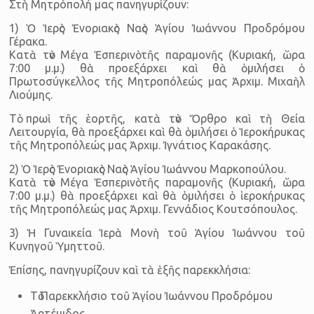
Στὴ Μητρόπολή μας πανηγυρίζουν:
1) Ὁ Ἱερὸς Ἐνοριακὸς Ναὸς Ἁγίου Ἰωάννου Προδρόμου
Γέρακα.
Κατὰ τὸν Μέγα Ἑσπερινὸ τῆς παραμονῆς (Κυριακή, ὥρα
7:00 μ.μ.) θὰ προεξάρχει καὶ θὰ ὁμιλήσει ὁ
Πρωτοσύγκελλος τῆς Μητροπόλεώς μας Ἀρχιμ. Μιχαὴλ
Λιούμης.
Τὸ πρωὶ τῆς ἑορτῆς, κατὰ τὸν Ὄρθρο καὶ τὴ Θεία
Λειτουργία, θὰ προεξάρχει καὶ θὰ ὁμιλήσει ὁ Ἱεροκήρυκας
τῆς Μητροπόλεώς μας Ἀρχιμ. Ἰγνάτιος Καρακάσης.
2) Ὁ Ἱερὸς Ἐνοριακὸς Ναὸς Ἁγίου Ἰωάννου Μαρκοπούλου.
Κατὰ τὸν Μέγα Ἑσπερινὸ τῆς παραμονῆς (Κυριακή, ὥρα
7:00 μ.μ.) θὰ προεξάρχει καὶ θὰ ὁμιλήσει ὁ ἱεροκήρυκας
τῆς Μητροπόλεώς μας Ἀρχιμ. Γεννάδιος Κουτσόπουλος.
3) Ἡ Γυναικεία Ἱερὰ Μονὴ τοῦ Ἁγίου Ἰωάννου τοῦ
Κυνηγοῦ Ὑμηττοῦ.
Ἐπίσης, πανηγυρίζουν καὶ τὰ ἑξῆς παρεκκλήσια:
Τὸ Παρεκκλήσιο τοῦ Ἁγίου Ἰωάννου Προδρόμου
Ἀρτέμιδος