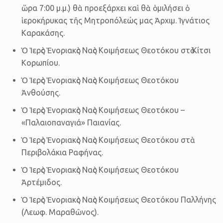
ὥρα 7:00 μ.μ.) θὰ προεξάρχει καὶ θὰ ὁμιλήσει ὁ
ἱεροκήρυκας τῆς Μητροπόλεώς μας Ἀρχιμ. Ἰγνάτιος
Καρακάσης.
Ὁ Ἱερὸς Ἑνοριακὸς Ναὸς Κοιμήσεως Θεοτόκου στὸ Κίτσι
Κορωπίου.
Ὁ Ἱερὸς Ἑνοριακὸς Ναὸς Κοιμήσεως Θεοτόκου
Ἀνθούσης.
Ὁ Ἱερὸς Ἑνοριακὸς Ναὸς Κοιμήσεως Θεοτόκου –
«Παλαιοπαναγιά» Παιανίας.
Ὁ Ἱερὸς Ἑνοριακὸς Ναὸς Κοιμήσεως Θεοτόκου στὰ
Περιβολάκια Ραφήνας.
Ὁ Ἱερὸς Ἑνοριακὸς Ναὸς Κοιμήσεως Θεοτόκου
Ἀρτέμιδος.
Ὁ Ἱερὸς Ἑνοριακὸς Ναὸς Κοιμήσεως Θεοτόκου Παλλήνης
(Λεωφ. Μαραθῶνος).