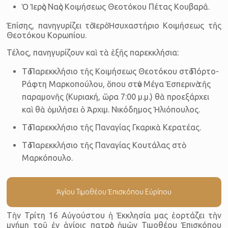
Ὁ Ἱερὸς Ναὸς Κοιμήσεως Θεοτόκου Πέτας Κουβαρᾶ.
Ἐπίσης, πανηγυρίζει τὸ Ἱερὸ Ἡσυχαστήριο Κοιμήσεως τῆς
Θεοτόκου Κορωπίου.
Τέλος, πανηγυρίζουν καὶ τὰ ἑξῆς παρεκκλήσια:
Τὸ Παρεκκλήσιο τῆς Κοιμήσεως Θεοτόκου στὸ Πόρτο-
Ράφτη Μαρκοπούλου, ὅπου στὸν Μέγα Ἑσπερινὸ τῆς
παραμονῆς (Κυριακή, ὥρα 7:00 μ.μ.) θὰ προεξάρχει
καὶ θὰ ὁμιλήσει ὁ Ἀρχιμ. Νικόδημος Ἡλιόπουλος.
Τὸ Παρεκκλήσιο τῆς Παναγίας Γκαρικὰ Κερατέας.
Τὸ Παρεκκλήσιο τῆς Παναγίας Κουτάλας στὸ
Μαρκόπουλο.
Ἁγίου Τιμοθέου Ἐπισκόπου Εὐρίπου
Τὴν Τρίτη 16 Αὐγούστου ἡ Ἐκκλησία μας ἑορτάζει τὴν
μνήμη τοῦ ἐν ἁγίοις πατρὸς ἡμῶν Τιμοθέου Ἐπισκόπου