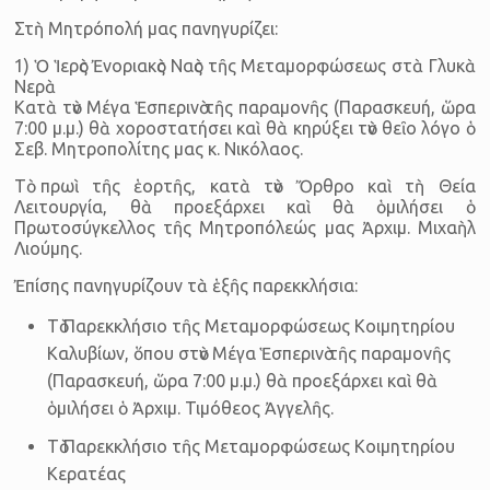
Στὴ Μητρόπολή μας πανηγυρίζει:
1) Ὁ Ἱερὸς Ἐνοριακὸς Ναὸς τῆς Μεταμορφώσεως στὰ Γλυκὰ
Νερὰ
Κατὰ τὸν Μέγα Ἑσπερινὸ τῆς παραμονῆς (Παρασκευή, ὥρα
7:00 μ.μ.) θὰ χοροστατήσει καὶ θὰ κηρύξει τὸν θεῖο λόγο ὁ
Σεβ. Μητροπολίτης μας κ. Νικόλαος.
Τὸ πρωὶ τῆς ἑορτῆς, κατὰ τὸν Ὄρθρο καὶ τὴ Θεία
Λειτουργία, θὰ προεξάρχει καὶ θὰ ὁμιλήσει ὁ
Πρωτοσύγκελλος τῆς Μητροπόλεώς μας Ἀρχιμ. Μιχαὴλ
Λιούμης.
Ἐπίσης πανηγυρίζουν τὰ ἑξῆς παρεκκλήσια:
Τὸ Παρεκκλήσιο τῆς Μεταμορφώσεως Κοιμητηρίου
Καλυβίων, ὅπου στὸν Μέγα Ἑσπερινὸ τῆς παραμονῆς
(Παρασκευή, ὥρα 7:00 μ.μ.) θὰ προεξάρχει καὶ θὰ
ὁμιλήσει ὁ Ἀρχιμ. Τιμόθεος Ἀγγελῆς.
Τὸ Παρεκκλήσιο τῆς Μεταμορφώσεως Κοιμητηρίου
Κερατέας