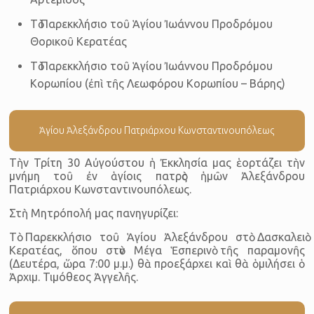
Τὸ Παρεκκλήσιο τοῦ Ἁγίου Ἰωάννου Προδρόμου
Θορικοῦ Κερατέας
Τὸ Παρεκκλήσιο τοῦ Ἁγίου Ἰωάννου Προδρόμου
Κορωπίου (ἐπὶ τῆς Λεωφόρου Κορωπίου – Βάρης)
Ἁγίου Ἀλεξάνδρου Πατριάρχου Κωνσταντινουπόλεως
Τὴν Τρίτη 30 Αὐγούστου ἡ Ἐκκλησία μας ἑορτάζει τὴν
μνήμη τοῦ ἐν ἁγίοις πατρὸς ἡμῶν Ἀλεξάνδρου
Πατριάρχου Κωνσταντινουπόλεως.
Στὴ Μητρόπολή μας πανηγυρίζει:
Τὸ Παρεκκλήσιο τοῦ Ἁγίου Ἀλεξάνδρου στὸ Δασκαλειὸ
Κερατέας, ὅπου στὸν Μέγα Ἑσπερινὸ τῆς παραμονῆς
(Δευτέρα, ὥρα 7:00 μ.μ.) θὰ προεξάρχει καὶ θὰ ὁμιλήσει ὁ
Ἀρχιμ. Τιμόθεος Ἀγγελῆς.