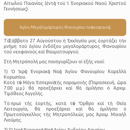
Αἰτωλοῦ Παιανίας (ἐντὸς τοῦ Ἱ. Ἐνοριακοῦ Ναοῦ Χριστοῦ
Γεννήσεως).
Ἁγίου Μεγαλομάρτυρος Φανουρίου τοῦ νεοφανοῦς
Τὸ Σάββατο 27 Αὐγούστου ἡ Ἐκκλησία μας ἑορτάζει τὴν
μνήμη τοῦ ἁγίου ἐνδόξου μεγαλομάρτυρος Φανουρίου
τοῦ νεοφανοῦς καὶ θαυματουργοῦ.
Στὴ Μητρόπολή μας πανηγυρίζουν οἱ ἑξῆς ναοί:
1) Ὁ Ἱερὸς Ἐνοριακὸς Ναὸς Ἁγίου Φανουρίου Καρελλᾶ
Κορωπίου.
Κατὰ τὸν Μέγα Ἑσπερινὸ τῆς παραμονῆς (Παρασκευή, ὥρα
7:00 μ.μ.) θὰ προεξάρχει καὶ θὰ ὁμιλήσει ὁ Ἀρχιμ.
Τιμόθεος Ἀγγελῆς.
Τὸ πρωὶ τῆς ἑορτῆς, κατὰ τὸν Ὄρθρο καὶ τὴ Θεία
Λειτουργία, θὰ προεξάρχει καὶ θὰ ὁμιλήσει ὁ
Πρωτοσύγκελλος τῆς Μητροπόλεώς μας Ἀρχιμ. Μιχαὴλ
Λιούμης.
2) Ὁ Ἱερὸς Ἐνοριακὸς Ναὸς Ἁγίου Ἀνδρέου Λαυρίου.