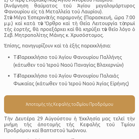
(Ἀνάμνηση θαύματος τοῦ Ἁγίου μεγαλομάρτυρος
Φανουρίου εἰς τὰ Μεταλλεία τοῦ Λαυρίου).
Στὸν Μέγα Ἑσπερινὸ τῆς παραμονῆς (Παρασκευή, ὥρα 7:00
μ.μ.) καὶ κατὰ τὸν Ὄρθρο καὶ τὴ Θεία Λειτουργία τὸ πρωὶ
τῆς ἑορτῆς, θὰ προεξάρχει καὶ θὰ κηρύξει τὸν θεῖο λόγο ὁ
Σεβ. Μητροπολίτης Μάνης κ. Χρυσόστομος.
Ἐπίσης, πανηγυρίζουν καὶ τὰ ἑξῆς παρεκκλήσια:
Τὸ Παρεκκλήσιο τοῦ Ἁγίου Φανουρίου Παλλήνης
(κάτωθεν τοῦ Ἱεροῦ Ναοῦ Παναγίας Βλαχερνών)
Τὸ Παρεκκλήσιο τοῦ Ἁγίου Φανουρίου Παλαιᾶς
Φωκαίας (κάτωθεν τοῦ Ἱεροῦ Ναοῦ Ἁγίας Εἰρήνης)
Ἀποτομῆς τῆς Κεφαλῆς τοῦ Τιμίου Προδρόμου
Τὴν Δευτέρα 29 Αὐγούστου ἡ Ἐκκλησία μας τελεῖ τὴν
μνήμη τῆς ἀποτομῆς τῆς Κεφαλῆς τοῦ Τιμίου
Προδρόμου καὶ Βαπτιστοῦ Ἰωάννου.