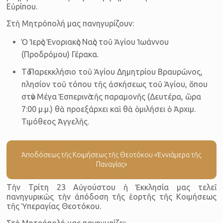
Εὐρίπου.
Στὴ Μητρόπολή μας πανηγυρίζουν:
Ὁ Ἱερὸς Ἐνοριακὸς Ναὸς τοῦ Ἁγίου Ἰωάννου
(Προδρόμου) Γέρακα.
Τὸ Παρεκκλήσιο τοῦ Ἁγίου Δημητρίου Βραυρῶνος,
πλησίον τοῦ τόπου τῆς ἀσκήσεως τοῦ Ἁγίου, ὅπου
στὸν Μέγα Ἑσπερινὸ τῆς παραμονῆς (Δευτέρα, ὥρα
7:00 μ.μ.) θὰ προεξάρχει καὶ θὰ ὁμιλήσει ὁ Ἀρχιμ.
Τιμόθεος Ἀγγελῆς.
Ἀποδόσεως τῆς Κοιμήσεως τῆς Θεοτόκου «Ἐννιάμερα τῆς
Παναγίας»
Τὴν Τρίτη 23 Αὐγούστου ἡ Ἐκκλησία μας τελεῖ
πανηγυρικῶς τὴν ἀπόδοση τῆς ἑορτῆς τῆς Κοιμήσεως
τῆς Ὑπεραγίας Θεοτόκου.
Στὴ Μητρόπολή μας πανηγυρίζει: