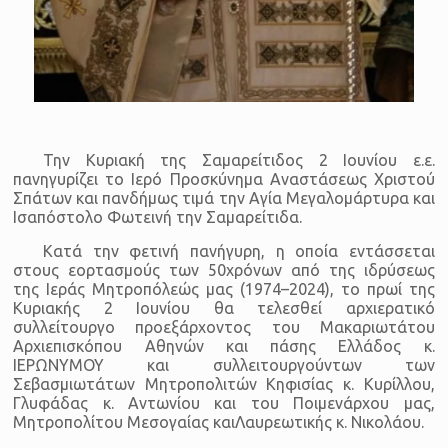
Την Κυριακή της Σαμαρείτιδος 2 Ιουνίου ε.ε.
πανηγυρίζει το Ιερό Προσκύνημα Αναστάσεως Χριστού
Σπάτων και πανδήμως τιμά την Αγία Μεγαλομάρτυρα και
Ισαπόστολο Φωτεινή την Σαμαρείτιδα.
Κατά την φετινή πανήγυρη, η οποία εντάσσεται
στους εορτασμούς των 50χρόνων από της ιδρύσεως
της Ιεράς Μητροπόλεώς μας (1974–2024), το πρωί της
Κυριακής 2 Ιουνίου θα τελεσθεί αρχιερατικό
συλλείτουργο προεξάρχοντος του Μακαριωτάτου
Αρχιεπισκόπου Αθηνών και πάσης Ελλάδος κ.
ΙΕΡΩΝΥΜΟΥ και συλλειτουργούντων των
Σεβασμιωτάτων Μητροπολιτών Κηφισίας κ. Κυρίλλου,
Γλυφάδας κ. Αντωνίου και του Ποιμενάρχου μας,
Μητροπολίτου Μεσογαίας καιΛαυρεωτικής κ. Νικολάου.