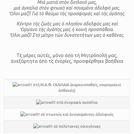
Μιὰ ματιὰ στὸν διπλανό μας,
μιὰ ἀγκαλιὰ στὸν φτωχὸ καὶ πονεμένο ἀδελφό μας.
Ὅλοι μαζί! Γιὰ τὸ θαῦμα τῆς προσφορᾶς καὶ τῆς ἀγάπης.
Κέντρο τῆς ζωῆς μας ὁ πλησίον ἀδελφός μας καὶ
Ὄργανο τῆς ἀγάπης μας ἡ κοινὴ προσπάθεια.
Ὅλοι μαζί! Στὸ μέτρο τῶν δυνατοτήτων μας ὁ καθένας.
Τὶς μέρες αὐτές, μόνο ἀπὸ τὴ Μητρόπολή μας,
ἀνεξάρτητα ἀπὸ τὶς ἐνορίες, προσφέρθηκε βοήθεια
στὴ Μ.Α.Φ. ΓΑΛΙΛΑΙΑ (καρκινοπαθεῖς, νευρομυϊκοὶ
ἀσθενεῖς)
στὰ ἐνοριακὰ συσσίτια
σὲ πτωχοὺς καὶ ἀναγκεμένους ἀδελφούς
σὲ πολύτεκνες οἰκογένειες