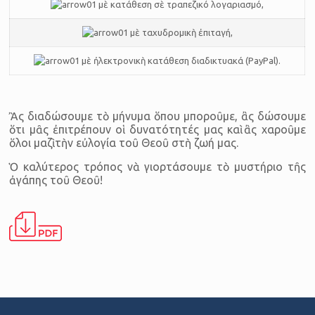
μὲ κατάθεση σὲ τραπεζικό λογαριασμό,
μὲ ταχυδρομικὴ ἐπιταγή,
μὲ ἠλεκτρονικὴ κατάθεση διαδικτυακά (PayPal).
Ἂς διαδώσουμε τὸ μήνυμα ὅπου μποροῦμε, ἂς δώσουμε
ὅτι μᾶς ἐπιτρέπουν οἱ δυνατότητές μας καὶ ἂς χαροῦμε
ὅλοι μαζὶ τὴν εὐλογία τοῦ Θεοῦ στὴ ζωή μας.
Ὁ καλύτερος τρόπος νὰ γιορτάσουμε τὸ μυστήριο τῆς
ἀγάπης τοῦ Θεοῦ!