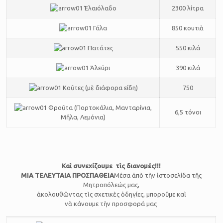
Ἐλαιόλαδο
2300 λίτρα
Γάλα
850 κουτιὰ
Πατάτες
550 κιλά
Ἀλεύρι
390 κιλά
Κοῦτες (μὲ διάφορα είδη)
750
Φροῦτα (Πορτοκάλια, Μανταρίνια,
6,5 τόνοι
Μῆλα, Λεμόνια)
Καὶ συνεχίζουμε τὶς διανομές!!!
ΜΙΑ ΤΕΛΕΥΤΑΙΑ ΠΡΟΣΠΑΘΕΙΑ
Μέσα ἀπὸ τὴν ἱστοσελίδα τῆς
Μητροπόλεώς μας,
ἀκολουθῶντας τὶς σχετικὲς ὁδηγίες, μποροῦμε καὶ
νὰ κάνουμε τὴν προσφορά μας