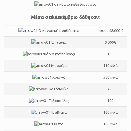
σὲ κοινωφελῆ ἱδρύματα
Μέσα στὸν Δεκέμβριο δόθηκαν:
Οἰκονομικὰ βοηθήματα
ὕψους 48.600 €
Ἐπιταγὲς
9.000€
Ψάρια (τσιποῦρες)
150
Μοσχάρι
190 κιλά
Χοιρινὸ
580 κιλά
Kοτόπουλα
420
Γαλοποῦλες
100
Γραβιέρα
160 κιλά
Φέτα
160 κιλά