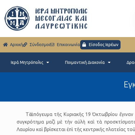
Aρχική
Σύνδεσμοι
Eπικοινωνία
Είσοδος Ιερέων
Ιερά Μητρόπολις
Ποιμαντική Διακονία
Δρα
Eγ
Τὸ ἀπόγευμα τῆς Κυριακῆς 19 Ὀκτωβρίου ἔγιναν 
συγκρότημα μαζὶ μὲ τὴν αὐλὴ καὶ τὰ προσκτίσμα
Λαυρίου καὶ βρίσκεται ἐπὶ τῆς κεντρικῆς πλατείας το