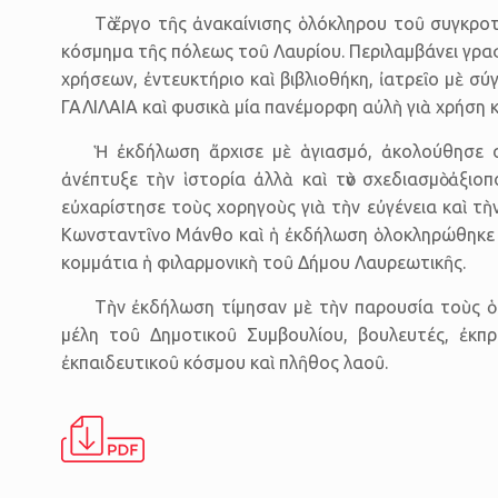
Τὸ ἔργο τῆς ἀνακαίνισης ὁλόκληρου τοῦ συγκρο
κόσμημα τῆς πόλεως τοῦ Λαυρίου. Περιλαμβάνει γραφ
χρήσεων, ἐντευκτήριο καὶ βιβλιοθήκη, ἰατρεῖο μὲ 
ΓΑΛΙΛΑΙΑ καὶ φυσικὰ μία πανέμορφη αὐλὴ γιὰ χρήση κ
Ἡ ἐκδήλωση ἄρχισε μὲ ἁγιασμό, ἀκολούθησε 
ἀνέπτυξε τὴν ἱστορία ἀλλὰ καὶ τὸν σχεδιασμὸ ἀξιο
εὐχαρίστησε τοὺς χορηγοὺς γιὰ τὴν εὐγένεια καὶ τὴ
Κωνσταντῖνο Μάνθο καὶ ἡ ἐκδήλωση ὁλοκληρώθηκε μ
κομμάτια ἡ φιλαρμονικὴ τοῦ Δήμου Λαυρεωτικῆς.
Τὴν ἐκδήλωση τίμησαν μὲ τὴν παρουσία τοὺς ὁ 
μέλη τοῦ Δημοτικοῦ Συμβουλίου, βουλευτές, ἐκπ
ἐκπαιδευτικοῦ κόσμου καὶ πλῆθος λαοῦ.