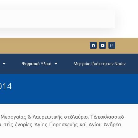
Ψηφιακό Υλικό
Μητρώο Ιδιόκτητων Ναών
014
εσογαίας & Λαυρεωτικῆς στὸ Λαύριο. Τὸ νεοκλασσικὸ
στὶς ἐνορίες Ἁγίας Παρασκευῆς καὶ Ἁγίου Ἀνδρέα