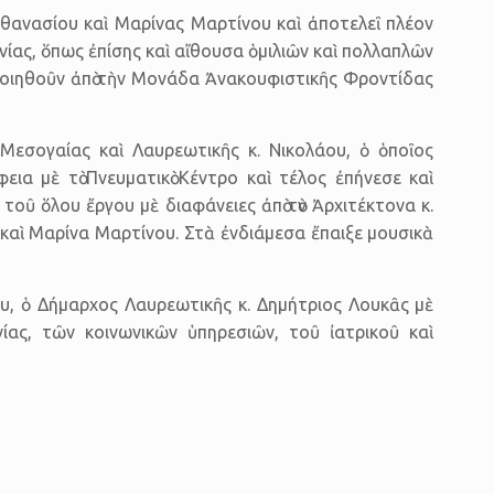
θανασίου καὶ Μαρίνας Μαρτίνου καὶ ἀποτελεῖ πλέον
ίας, ὅπως ἐπίσης καὶ αἴθουσα ὁμιλιῶν καὶ πολλαπλῶν
οποιηθοῦν ἀπὸ τὴν Μονάδα Ἀνακουφιστικῆς Φροντίδας
εσογαίας καὶ Λαυρεωτικῆς κ. Νικολάου, ὁ ὁποῖος
εια μὲ τὸ Πνευματικὸ Κέντρο καὶ τέλος ἐπήνεσε καὶ
οῦ ὅλου ἔργου μὲ διαφάνειες ἀπὸ τὸν Ἀρχιτέκτονα κ.
αὶ Μαρίνα Μαρτίνου. Στὰ ἐνδιάμεσα ἔπαιξε μουσικὰ
υ, ὁ Δήμαρχος Λαυρεωτικῆς κ. Δημήτριος Λουκᾶς μὲ
ας, τῶν κοινωνικῶν ὑπηρεσιῶν, τοῦ ἰατρικοῦ καὶ