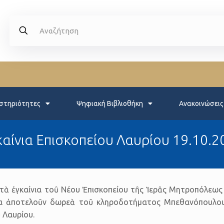
στηριότητες
Ψηφιακή Βιβλιοθήκη
Ανακοινώσεις
καίνια Επισκοπείου Λαυρίου 19.10.2
τὰ ἐγκαίνια τοῦ Νέου Ἐπισκοπείου τῆς Ἱερᾶς Μητροπόλεως Μ
τα ἀποτελοῦν δωρεὰ τοῦ κληροδοτήματος Μπεθανόπουλου 
ῦ Λαυρίου.