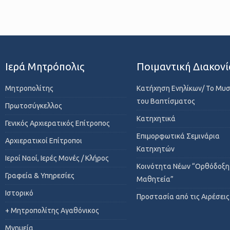
Ιερά Μητρόπολις
Ποιμαντική Διακονί
Μητροπολίτης
Κατήχηση Ενηλίκων/ Το Μυ
του Βαπτίσματος
Πρωτοσύγκελλος
Κατηχητικά
Γενικός Αρχιερατικός Επίτροπος
Επιμορφωτικά Σεμινάρια
Αρχιερατικοί Επίτροποι
Κατηχητών
Ιεροί Ναοί, Ιερές Μονές / Κλήρος
Κοινότητα Νέων “Ορθόδοξη
Γραφεία & Υπηρεσίες
Μαθητεία”
Ιστορικό
Προστασία από τις Αιρέσεις
+ Μητροπολίτης Αγαθόνικος
Μνημεία