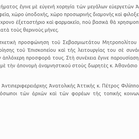
τήματος ἔγινε μὲ εὐγενῆ χορηγία τῶν μεγάλων εὐεργετῶν Ἀ
εῖα, χῶρο ὑποδοχῆς, χῶρο προσωρινῆς διαμονῆς καὶ φιλοξεν
σύγχρονο ἐξεταστήριο καὶ φαρμακεῖο, ποὺ βασικὰ θὰ χρησιμ
ατὰ τοὺς θερινοὺς μῆνες.
σχετικὴ προσφώνηση τοῦ Σεβασμιωτάτου Μητροπολίτου Μ
ποίησης τοῦ Ἐπισκοπείου καὶ τῆς λειτουργίας του σὲ συνάφ
ν ἁπλόχερη προσφορά τους. Στὴ συνέχεια ἔγινε παρουσίαση τ
ὲ τὴν ἀπονομὴ ἀναμνηστικοῦ στοὺς δωρητὲς κ. Ἀθανάσιο κ
Ἀντιπεριφερειάρχης Ἀνατολικῆς Ἀττικῆς κ. Πέτρος Φιλίππο
ρόσωποι τῶν ἀρχῶν καὶ τῶν φορέων τῆς τοπικῆς κοινωνί