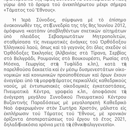
γύρω ἀπὸ τὸ ὅραμα τοῦ ἀνεκπλήρωτου μέχρι σήμερα
«Τά­μα­τος τοῦ Ἔθνους».
Ἡ Ἱερὰ Σύνοδος, σύμφωνα μὲ τὸ ἐπίσημο
ἀνακοινωθὲν της, στὴ Συνεδρία της τῆς 8ης Ἰουνίου 2012,
ὁμόφωνα «κατόπιν ὑποβληθέντων σχετικῶν αἰτημά­των
ὑπὸ πλειάδος Σεβασμιωτάτων Μητροπολιτῶν,
σταθμίσασα τὶς πνευμα­τι­κὲς ἀνά­γκες τοῦ Ὀρθόδοξου
Ἑλληνικοῦ λαοῦ, ὅπως καὶ τὸ γεγονὸς ὅτι ὅλες σχεδὸν οἱ
Ὀρθόδοξες Ἐκκλησίες (Ἀλβανίας στὰ Τίρανα, Σερβίας
στὸ Βελιγράδι, Ρουμανίας στὸ Βουκουρέστι, Ρωσίας στὴ
Μόσχα, Γεωργίας στὴν Τυφλίδα κ.λπ.), κατὰ τὴν
παρελθοῦσα δεκαετία καὶ ἐν μέσῳ δυσμενεστάτων οἰκο­
νομικῶν καὶ κοινωνικῶν προϋποθέσεων καὶ ὅρων ἔχουν
ἀνεγείρει ὑπὸ τὴν μορφὴ τάματος περικαλλεῖς καθεδρικοὺς
ναούς, μὲ ἐντυπωσιακὲς οἰκοδομικὲς ἐγκαταστάσεις,
Πνευματικὰ Κέντρα, γραφεῖα κ.λπ., ἀποφάσισε τὴν
ἀνέγερση μεγάλου Συνοδικοῦ Πνευματι­κοῦ Κέντρου
Βυζαντινῆς Παραδόσεως μὲ μεγαλο­πρεπῆ Καθεδρικὸ
Ναὸ ἀφιερω­μένον στὸν Σωτῆρα Χριστόν, μάλιστα εἰς
ἐκπλή­ρωσιν τοῦ Τάματος τοῦ Ἔθνους, μὲ χρονικὸν
ὁρίζοντα ἀποπερατώσεως τοῦ ἔργου τὸ ἔτος 2021,
δηλαδὴ διακόσια χρόνια μετὰ τὴν ἐθνικὴ παλιγγενεσία».