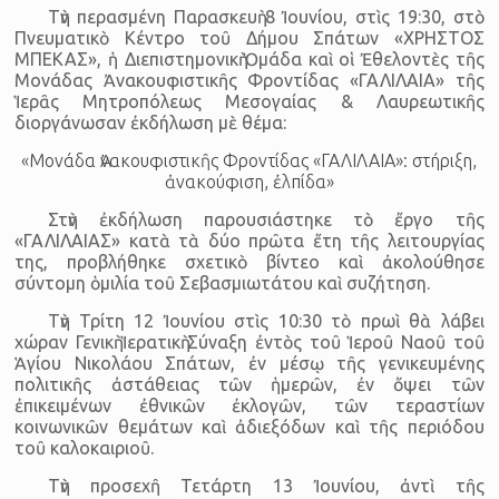
Τὴν περασμένη Παρασκευὴ 8 Ἰουνίου, στὶς 19:30, στὸ
Πνευματικὸ Κέντρο τοῦ Δήμου Σπάτων «ΧΡΗΣΤΟΣ
ΜΠΕΚΑΣ», ἡ Διεπιστημονικὴ Ὁμάδα καὶ οἱ Ἐθελοντὲς τῆς
Μονάδας Ἀνακουφιστικῆς Φροντίδας «ΓΑΛΙΛΑΙΑ» τῆς
Ἱερᾶς Μητροπόλεως Μεσογαίας & Λαυρεωτικῆς
διοργάνωσαν ἐκδή­λωση μὲ θέμα:
«Μονάδα Ἀνακουφιστικῆς Φροντίδας «ΓΑΛΙΛΑΙΑ»: στήριξη,
ἀνακούφιση, ἐλπίδα»
Στὴν ἐκδήλωση παρουσιάστηκε τὸ ἔργο τῆς
«ΓΑΛΙΛΑΙΑΣ» κατὰ τὰ δύο πρῶτα ἔτη τῆς λειτουργίας
της, προβλήθηκε σχετικὸ βίντεο καὶ ἀκολούθησε
σύντομη ὁμιλία τοῦ Σεβασμιωτάτου καὶ συζή­τηση.
Τὴν Τρίτη 12 Ἰουνίου στὶς 10:30 τὸ πρωὶ θὰ λάβει
χώραν Γενικὴ Ἱερατικὴ Σύναξη ἐντὸς τοῦ Ἱεροῦ Ναοῦ τοῦ
Ἁγίου Νικολάου Σπάτων, ἐν μέσῳ τῆς γενικευμένης
πολιτικῆς ἀστάθειας τῶν ἡμερῶν, ἐν ὄψει τῶν
ἐπικειμένων ἐθνικῶν ἐκλογῶν, τῶν τεραστίων
κοινωνικῶν θεμάτων καὶ ἀδιεξόδων καὶ τῆς περιόδου
τοῦ καλοκαιριοῦ.
Τὴν προσεχῆ Τετάρτη 13 Ἰουνίου, ἀντὶ τῆς