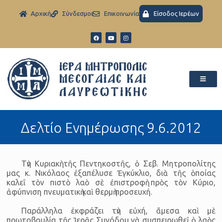
Aρχική
Σύνδεσμοι
Eπικοινωνία
Είσοδος Ιερέων
Δελτίο Ενημέρωσης 9.6.2012
Τὴν Κυριακὴ τῆς Πεντηκοστῆς, ὁ Σεβ. Μητροπολίτης
μας κ. Νικόλαος ἐξα­πέλυσε Ἐγκύκλιο, διὰ τῆς ὁποίας
καλεῖ τὸν πιστὸ λαὸ σὲ ἐπιστροφὴ πρὸς τὸν Κύριο,
ἀφύπνιση πνευματικὴ καὶ θερμὴ προσευχή.
Παράλληλα ἐκφράζει τὴν εὐχή, ἄμεσα καὶ μὲ
πρωτοβουλία τῆς Ἱερᾶς Συνόδου νὰ συσπειρωθεῖ ὁ λαὸς