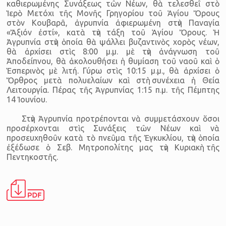
καθιερωμένης Συνάξεως τῶν Νέων, θὰ τελεσθεῖ στὸ
Ἱερὸ Μετόχι τῆς Μονῆς Γρηγορίου τοῦ Ἁγίου Ὄρους
στὸν Κου­βαρᾶ, ἀγρυπνία ἀφιερωμένη στὴν Παναγία
«Ἄξιόν ἐστί», κατὰ τὴν τάξη τοῦ Ἁγίου Ὄρους. Ἡ
Ἀγρυπνία στὴν ὁποία θὰ ψάλλει βυζαντινὸς χορὸς νέων,
θὰ ἀρχίσει στὶς 8:00 μ.μ. μὲ τὴν ἀνάγνωση τοῦ
Ἀποδείπνου, θὰ ἀκο­λου­θήσει ἡ θυμίαση τοῦ ναοῦ καὶ ὁ
Ἑσπερινὸς μὲ λιτή. Γύρω στὶς 10:15 μ.μ., θὰ ἀρχίσει ὁ
Ὄρθρος μετὰ πολυελαίων καὶ στὴ συνέχεια ἡ Θεία
Λειτουργία. Πέρας τῆς Ἀγρυ­πνίας 1:15 π.μ. τῆς Πέμπτης
14 Ἰουνίου.
Στὴν Ἀγρυπνία προτρέπονται νὰ συμμετάσχουν ὅσοι
προσέρχονται στὶς Συνάξεις τῶν Νέων καὶ νὰ
προσευχηθοῦν κατὰ τὸ πνεῦμα τῆς Ἐγκυκλίου, τὴν ὁποία
ἐξέδωσε ὁ Σεβ. Μητροπολίτης μας τὴν Κυριακὴ τῆς
Πεντηκοστῆς.