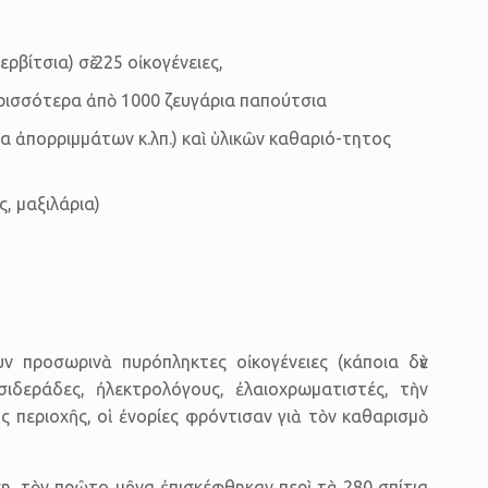
βίτσια) σὲ 225 οἰκογένειες,
περισσότερα ἀπὸ 1000 ζευγάρια παπούτσια
 ἀπορριμμάτων κ.λπ.) καὶ ὑλικῶν καθαριό-τητος
, μαξιλάρια)
ν προσωρινὰ πυρόπληκτες οἰκογέ­νειες (κάποια δὲν
σιδεράδες, ἠλεκτρο­λόγους, ἐλαιοχρωματιστές, τὴν
ς περιοχῆς, οἱ ἐνορίες φρόντισαν γιὰ τὸν καθαρισμὸ
ση, τὸν πρῶτο μῆνα ἐπισκέ­φθηκαν περὶ τὰ 280 σπίτια