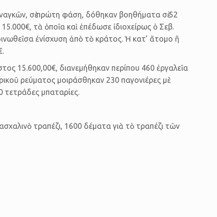
αγκῶν, σὲ πρώτη φάση, δόθηκαν βοηθή­ματα σὲ 52
.000€, τὰ ὁποῖα καὶ ἐπέδωσε ἰδιο­χείρως ὁ Σεβ.
­νωθεῖσα ἐνίσχυση ἀπὸ τὸ κράτος. Ἡ κατ’ ἄτομο ἢ
.
στος 15.600,00€, διανεμή­θηκαν περί­που 460 ἐργαλεῖα
ρι­κοῦ ρεύματος μοιράσθηκαν 230 παγονιέρες μὲ
00 τετράδες μπαταρίες.
πασχαλινὸ τραπέζι, 1600 δέματα γιὰ τὸ τραπέζι τῶν