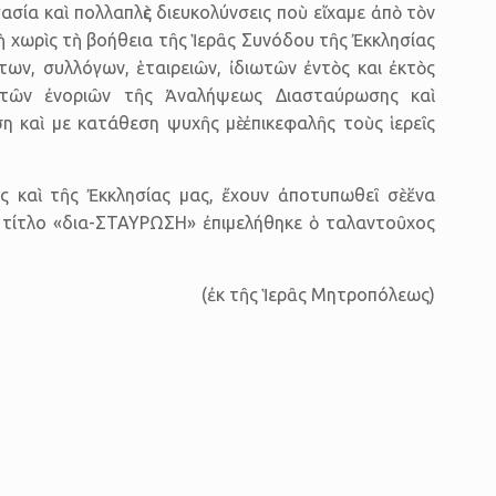
σία καὶ πολλαπλὲς διευκολύνσεις ποὺ εἴχαμε ἀπὸ τὸν
ὴ χωρὶς τὴ βοήθεια τῆς Ἱερᾶς Συνόδου τῆς Ἐκκλησίας
των, συλλόγων, ἑταιρειῶν, ἰδιωτῶν ἐντὸς και ἐκτὸς
 τῶν ἐνοριῶν τῆς Ἀναλήψεως Διασταύρωσης καὶ
 καὶ με κατάθεση ψυχῆς μὲ ἐπικε­φαλῆς τοὺς ἱερεῖς
καὶ τῆς Ἐκκλησίας μας, ἔχουν ἀποτυπωθεῖ σὲ ἕνα
 τίτλο «δια-ΣΤΑΥΡΩΣΗ» ἐπιμελήθηκε ὁ ταλαντοῦχος
(ἐκ τῆς Ἱερᾶς Μητροπόλεως)