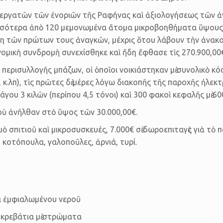
ργατῶν τῶν ἐνο­ριῶν τῆς Ραφήνας καὶ ἀξιολογήσεως τῶν ἀν
ισσότερα ἀπὸ 120 μεμονωμένα ἄτομα μικροβοηθήματα ὕψους 15
ση τῶν πρώτων τους ἀναγκῶν, μέχρις ὅτου λάβουν τὴν ἀνακοι
μικὴ συν­δρομὴ συνεχί­σθηκε καὶ ἤδη ἔφθασε τὶς 270.900,00€
περισυλλογῆς μπά­ζων, οἱ ὁποῖοι νοικιάστηκαν μὲ συνολικὸ κό
κ.λπ), τὶς πρῶτες δὲ μέρες λόγω διακοπῆς τῆς παροχῆς ἠλεκτ
ου 3 κι­λῶν (περίπου 4,5 τόνοι) καὶ 300 φακοὶ κεφαλῆς μὲ 6
ὺ ἀνῆλθαν στὸ ὕψος τῶν 30.000,00€.
ὸ σπιτιοῦ καὶ μικρο­συσκευές, 7.000€ σὲ δωροεπιταγὲς γιὰ τὸ 
 κοτόπουλα, γαλο­ποῦλες, ἀρνιά, τυρί.
οι ἐμφιαλωμένου νεροῦ
 κρεβάτια μὲ στρώματα