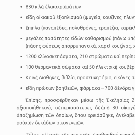
830 κιλὰ ἐλαιοχρωμάτων
εἴδη οἰκιακοῦ ἐξοπλισμοῦ (ψυγεῖα, κουζίνες, πλυ
ἔπιπλα (καναπέδες, πολυθρόνες, τραπέζια, καρέκλ
μεγάλες ποσότητες εἰδῶν καθαρισμοῦ (πάνω ἀπὸ 
(πάσης φύσεως ἀπορρυπαντικά, χαρτὶ κουζίνας, χα
1200 κλίνοσκεπάσματα, 210 στρώματα καὶ περίπου
100 θερμαντικὰ σώματα καὶ 50 ἠλεκτρικὲς κουβέρ
Καινὲς Διαθῆκες, βιβλία, προσευχητάρια, εἰκόνες σ
εἴδη πρώτων βοηθειῶν, φάρμακα – 700 δένδρα 
Ἐπίσης, προσφέρθηκαν μέσω τῆς Ἐκκλησίας 23 κ
ἀξιοποιήθηκαν), σὲ περισσότερες δὲ ἀπὸ 30 οἰκογ
ἀποζημίωση τῶν ὁποίων, ὅπου χρειάσθηκε, ἀνέλαβε ἡ
ρούχων δεκάδων οἰκογενειῶν.
Τέλος, οἱ ἱερεῖς τῆς περιοχῆς, ὑποβοηθούμενοι 