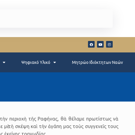
Ψηφιακό Υλικό
Μητρώο Ιδιόκτητων Ναών
τὴν περιοχὴ τῆς Ραφήνας, θὰ θέλαμε πρωτί­στως νὰ
 μὲ τὴ σκέψη καὶ τὴν ἀγάπη μας τοὺς συγγενεῖς τους
ς ἐκείνης τραγωδίας.