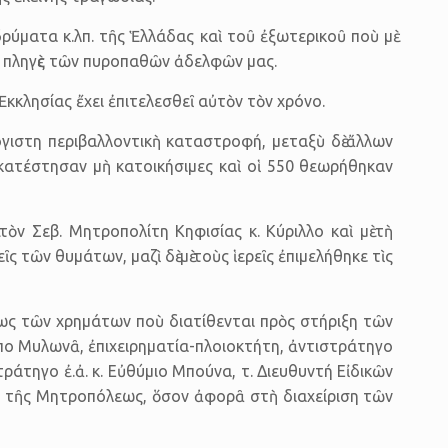
ύματα κ.λπ. τῆς Ἑλλάδας καὶ τοῦ ἐξωτε­ρικοῦ ποὺ μὲ
 πληγὲς τῶν πυροπαθῶν ἀδελ­φῶν μας.
κκλησίας ἔχει ἐπιτελεσθεῖ αὐτὸν τὸν χρόνο.
όγιστη περιβαλλοντικὴ καταστροφή, μεταξὺ δὲ ἄλλων
 κατέστησαν μὴ κατοικήσιμες καὶ οἱ 550 θεωρήθηκαν
τὸν Σεβ. Μητροπολίτη Κηφισίας κ. Κύριλλο καὶ μὲ τὴ
ῖς τῶν θυμάτων, μαζὶ δὲ μὲ τοὺς ἱερεῖς ἐπιμελήθηκε τὶς
εως τῶν χρημάτων ποὺ διατίθενται πρὸς στήριξη τῶν
πο Μυλωνᾶ, ἐπιχειρηματία-πλοιοκτήτη, ἀντιστρά­τηγο
στράτηγο ἐ.ἀ. κ. Εὐθύμιο Μπούνα, τ. Διευθυντή Εἰδικῶν
ου τῆς Μητροπόλεως, ὅσον ἀφορᾶ στὴ διαχείριση τῶν