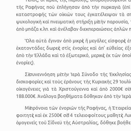
τῆς Ραφήνας ποὺ ἐπλήγησαν ἀπὸ τὴν πυρκαγιὰ (ἐπὶ 
καταστροφῆς τῶν οἰκιῶν τους ἐγκατέλειψαν τὰ σπί
ψυχολογικὴ καὶ πνευματικὴ στήριξη μὲ τὴν παρουσία,
ἀπὸ μπάζα κ.λπ. καὶ ἀνέλαβαν διεκπεραιώσεις ἁπλῶν
Ὅλα αὐτὰ ἔγιναν ἀπὸ μικρὲς ἢ μεγάλες εἰσφορὲς 
ἑκατοντάδες δωρεὲς στὶς ἐνορίες καὶ ἀπ’ εὐθείας ἐ
ἀπὸ τὴν Ἑλλάδα καὶ τὸ ἐξωτερικό, μερικὲς ἐκ τῶν ὁπ
ἐνορίες).
Σὲ συνεννόηση μὲ τὴν Ἱερὰ Σύνοδο τῆς Ἐκκλησί
δισκο­φορίες καὶ τοὺς ἐράνους τῆς Κυριακῆς 29 Ἰου
οἰκογένειες γιὰ τὰ Χριστούγεννα καὶ ἀπὸ 2000€ σ
188.000€. Ἀνάλογα βοηθήματα δόθηκαν ἀπὸ τὴν Ἱερ
Μὲ πρόνοια τῶν ἐνοριῶν τῆς Ραφήνας, ἡ Ἑταιρε
φοιτητὲς καὶ ἐκ 2500€ σὲ 14 τελειοφοίτους μαθητὲς Λ
ὁμογενεῖς τοῦ Σίδνεϋ τῆς Αὐστραλίας, δόθηκε βοήθεια