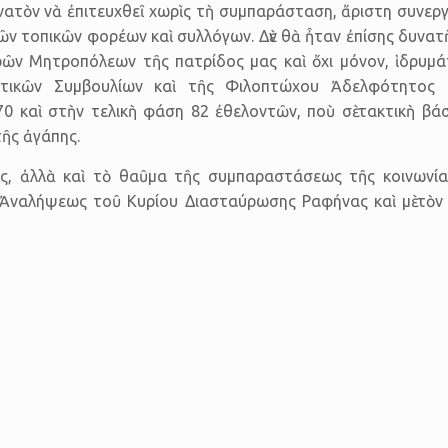
ατὸν νὰ ἐπι­τευχθεῖ χωρὶς τὴ συμπαράσταση, ἄριστη συνεργα
ῶν τοπικῶν φορέων καὶ συλλόγων. Δὲν θὰ ἦταν ἐπίσης δυνατ
ῶν Μητρο­πόλεων τῆς πατρίδος μας καὶ ὄχι μόνον, ἱδρυμά
στικῶν Συμβουλίων καὶ τῆς Φιλοπτώχου Ἀδελφότητος
 καὶ στὴν τελικὴ φάση 82 ἐθελοντῶν, ποὺ σὲ τακτικὴ βάση
ῆς ἀγάπης.
 ἀλλὰ καὶ τὸ θαῦμα τῆς συμπαραστάσεως τῆς κοινωνίας 
ς Ἀναλήψεως τοῦ Κυρίου Διασταύρωσης Ραφήνας καὶ μὲ τὸν