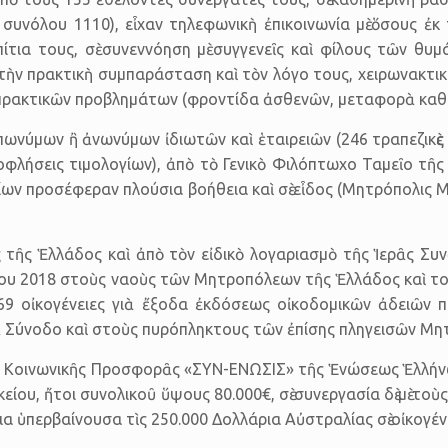
συνόλου 1110), εἶχαν τηλεφωνικὴ ἐπικοινωνία μὲ ὅσους ἐ
τια τους, σὲ συνεννόηση μὲ συγγενεῖς καὶ φίλους τῶν θυ
 τὴν πρακτικὴ συμπαράσταση καὶ τὸν λόγο τους, χειρω­νακτ
 πρακτι­κῶν προβλημάτων (φροντίδα ἀσθενῶν, μεταφορὰ καθη
ἐπωνύμων ἢ ἀνωνύμων ἰδιωτῶν καὶ ἑταιρειῶν (246 τραπεζικὲς
ξοφλήσεις τιμο­λογίων), ἀπὸ τὸ Γενικὸ Φιλόπτωχο Ταμεῖο τ
οίων προσέφεραν πλούσια βοήθεια καὶ σὲ εἶδος (Μητρόπολις 
ας τῆς Ἑλλάδος καὶ ἀπὸ τὸν εἰδικὸ λογαριασμὸ τῆς Ἱερᾶς Σ
λίου 2018 στοὺς ναοὺς τῶν Μητρο­πόλεων τῆς Ἑλλάδος καὶ 
ὲ 69 οἰκογένειες γιὰ ἔξοδα ἐκδόσεως οἰκοδομικῶν ἀδειῶν 
ὰ Σύνοδο καὶ στοὺς πυρόπληκτους τῶν ἐπίσης πληγεισῶν Μη
ία Κοινωνικῆς Προσφορᾶς «ΣΥΝ-ΕΝΩΣΙΣ» τῆς Ἑνώσεως Ἑλλήν
υκείου, ἤτοι συνολικοῦ ὕψους 80.000€, σὲ συνεργασία δὲ μὲ 
 ὑπερβαίνουσα τὶς 250.000 Δολλάρια Αὐστραλίας σὲ οἰκογένει