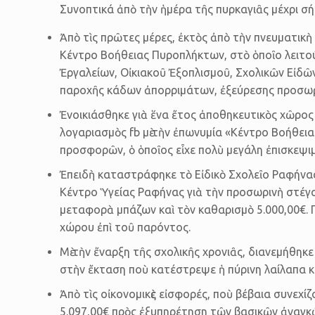
Συνοπτικά ἀπὸ τὴν ἡμέρα τῆς πυρκαγιᾶς μέχρι σή
Ἀπὸ τὶς πρῶτες μέρες, ἐκτὸς ἀπὸ τὴν πνευματικὴ 
Κέντρο Βοήθειας Πυροπλήκτων, στὸ ὁποῖο λειτο
Ἐργαλείων, Οἰκιακοῦ Ἐξοπλισμοῦ, Σχολικῶν Εἰδ
παροχῆς κάδων ἀπορριμάτων, ἐξεύρεσης προσωρι­
Ἐνοικιάσθηκε γιὰ ἕνα ἔτος ἀποθηκευτικὸς χῶρος 
λογαριασμὸς fb μὲ τὴν ἐπωνυμία «Κέντρο Βοήθει
προσφορῶν, ὁ ὁποῖος εἶχε πολὺ μεγάλη ἐπισκεψι
Ἐπειδὴ καταστράφηκε τὸ Εἰδικὸ Σχολεῖο Ραφήνας
Κέντρο Ὑγείας Ραφήνας γιὰ τὴν προσωρινὴ στέγασ
μεταφορὰ μπάζων καὶ τὸν καθα­ρισμὸ 5.000,00€. 
χώρου ἐπὶ τοῦ παρόντος.
Μὲ τὴν ἔναρξη τῆς σχολικῆς χρονιᾶς, διανεμήθηκε
στὴν ἔκταση ποὺ κατέστρεψε ἡ πύρινη λαίλαπα καὶ
Ἀπὸ τὶς οἰκονομικὲς εἰσφορές, ποὺ βέβαια συνεχί
5.097,00€ πρὸς ἐξυπηρέτηση τῶν βασικῶν ἀναγκ