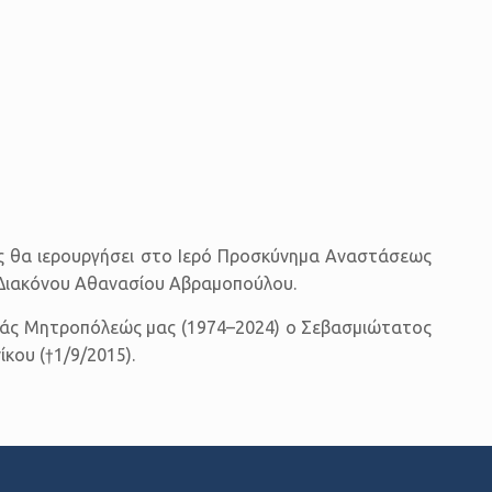
αος θα ιερουργήσει στο Ιερό Προσκύνημα Αναστάσεως
υ Διακόνου Αθανασίου Αβραμοπούλου.
Ιεράς Μητροπόλεώς μας (1974–2024) ο Σεβασμιώτατος
κου (†1/9/2015).