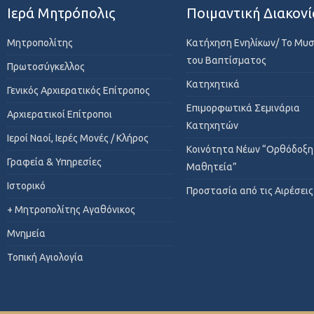
Ιερά Μητρόπολις
Ποιμαντική Διακονί
Μητροπολίτης
Κατήχηση Ενηλίκων/ Το Μυ
του Βαπτίσματος
Πρωτοσύγκελλος
Κατηχητικά
Γενικός Αρχιερατικός Επίτροπος
Επιμορφωτικά Σεμινάρια
Αρχιερατικοί Επίτροποι
Κατηχητών
Ιεροί Ναοί, Ιερές Μονές / Κλήρος
Κοινότητα Νέων “Ορθόδοξη
Γραφεία & Υπηρεσίες
Μαθητεία”
Ιστορικό
Προστασία από τις Αιρέσεις
+ Μητροπολίτης Αγαθόνικος
Μνημεία
Τοπική Αγιολογία