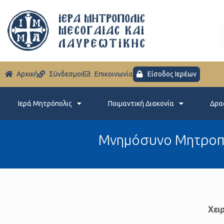
Aρχική
Σύνδεσμοι
Eπικοινωνία
Είσοδος Ιερέων
Ιερά Μητρόπολις
Ποιμαντική Διακονία
Δρα
Μνημόσυνο Μητροπο
Χει