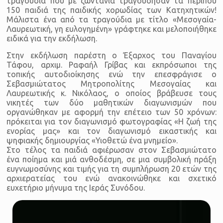
τραγούδια που με ζωντάνια τραγούδησαν τα περίπου
150 παιδιά της παιδικής χορωδίας των Κατηχητικών!
Μάλιστα ένα από τα τραγούδια με τίτλο «Μεσογαία-
Λαυρεωτική, γη ευλογημένη» γράφτηκε και μελοποιήθηκε
ειδικά για την εκδήλωση.
Στην εκδήλωση παρέστη ο Έξαρχος του Παναγίου
Τάφου, αρχιμ. Ραφαήλ Γρίβας και εκπρόσωποι της
τοπικής αυτοδιοίκησης ενώ την επεσφράγισε ο
Σεβασμιώτατος Μητροπολίτης Μεσογαίας και
Λαυρεωτικής κ. Νικόλαος, ο οποίος βράβευσε τους
νικητές των δύο μαθητικών διαγωνισμών που
οργανώθηκαν με αφορμή την επέτειο των 50 χρόνων:
πρόκειται για τον διαγωνισμό φωτογραφίας «Η ζωή της
ενορίας μας» και τον διαγωνισμό εικαστικής και
ψηφιακής δημιουργίας «Υιοθετώ ένα μνημείο».
Στο τέλος τα παιδιά αφιέρωσαν στον Σεβασμιώτατο
ένα ποίημα και μιά ανθοδέσμη, σε μια συμβολική πράξη
ευγνωμοσύνης και τιμής για τη συμπλήρωση 20 ετών της
αρχιερατείας του ενώ ανακοινώθηκε και σχετικό
ευχετήριο μήνυμα της Ιεράς Συνόδου.