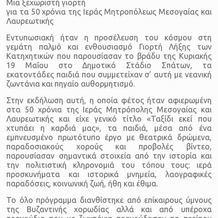
Μια ξεχωριστή γιορτή
για τα 50 χρόνια της Ιεράς Μητροπόλεως Μεσογαίας και
Λαυρεωτικής
Εντυπωσιακή ήταν η προσέλευση του κόσμου στη
γεμάτη παλμό και ενθουσιασμό Γιορτή Λήξης των
Κατηχητικών που παρουσίασαν το βράδυ της Κυριακής
19 Μαΐου στο Δημοτικό Στάδιο Σπάτων, τα
εκατοντάδες παιδιά που συμμετείχαν σ’ αυτή με νεανική
ζωντάνια και πηγαίο αυθορμητισμό.
Στην εκδήλωση αυτή, η οποία φέτος ήταν αφιερωμένη
στα 50 χρόνια της Ιεράς Μητρόπολης Μεσογαίας και
Λαυρεωτικής και είχε γενικό τίτλο «Ταξίδι εκεί που
χτυπάει η καρδιά μας», τα παιδιά, μέσα από ένα
εμπνευσμένο πρωτότυπο έργο με θεατρικά δρώμενα,
παραδοσιακούς χορούς και προβολές βίντεο,
παρουσίασαν σημαντικά στοιχεία από την ιστορία και
την πολιτιστική κληρονομιά του τόπου τους: ιερά
προσκυνήματα και ιστορικά μνημεία, λαογραφικές
παραδόσεις, κοινωνική ζωή, ήθη και έθιμα.
Το όλο πρόγραμμα διανθίστηκε από επίκαιρους ύμνους
της Βυζαντινής χορωδίας αλλά και από υπέροχα