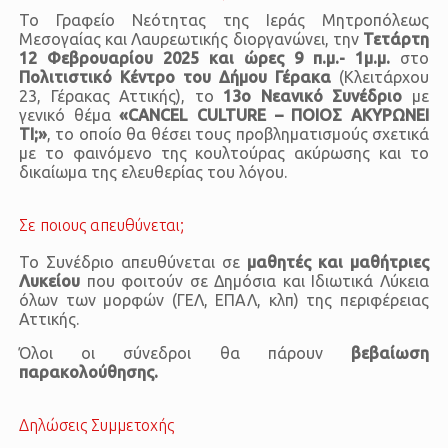
To Γραφείο Νεότητας της Ιεράς Μητροπόλεως
Μεσογαίας και Λαυρεωτικής διοργανώνει, την
Τετάρτη
12 Φεβρουαρίου 2025 και ώρες 9 π.μ.- 1μ.μ.
στο
Πολιτιστικό Κέντρο του Δήμου Γέρακα
(Κλειτάρχου
23, Γέρακας Αττικής), το
13ο Νεανικό Συνέδριο
με
γενικό θέμα
«
CANCEL CULTURE – ΠΟΙΟΣ ΑΚΥΡΩΝΕΙ
ΤΙ;»
, το οποίο θα θέσει τους προβληματισμούς σχετικά
με το φαινόμενο της κουλτούρας ακύρωσης και το
δικαίωμα της ελευθερίας του λόγου.
Σε ποιους απευθύνεται;
Το Συνέδριο απευθύνεται σε
μαθητές και μαθήτριες
Λυκείου
που φοιτούν σε Δημόσια και Ιδιωτικά Λύκεια
όλων των μορφών (ΓΕΛ, ΕΠΑΛ, κλπ) της περιφέρειας
Αττικής.
Όλοι οι σύνεδροι θα πάρουν
βεβαίωση
παρακολούθησης.
Δηλώσεις Συμμετοχής