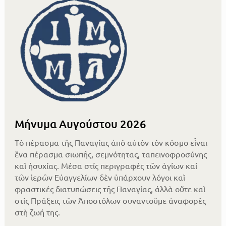
Μήνυμα Αυγούστου 2026
Τὸ πέρασμα τῆς Παναγίας ἀπὸ αὐτὸν τὸν κόσμο εἶναι
ἕνα πέρασμα σιωπῆς, σεμνότητας, ταπεινοφροσύνης
καὶ ἡσυχίας. Μέσα στίς περιγραφές τῶν ἁγίων καί
τῶν ἱερῶν Εὐαγγελίων δὲν ὑπάρχουν λόγοι καὶ
φραστικές διατυπώσεις τῆς Παναγίας, ἀλλὰ οὔτε καὶ
στίς Πράξεις τῶν Ἀποστόλων συναντοῦμε ἀναφορὲς
στὴ ζωή της.