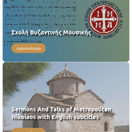
Σχολή Βυζαντινής Μουσικής
περισσότερα
Sermons And Talks of Metropolitan
Nikolaos with English subtitles