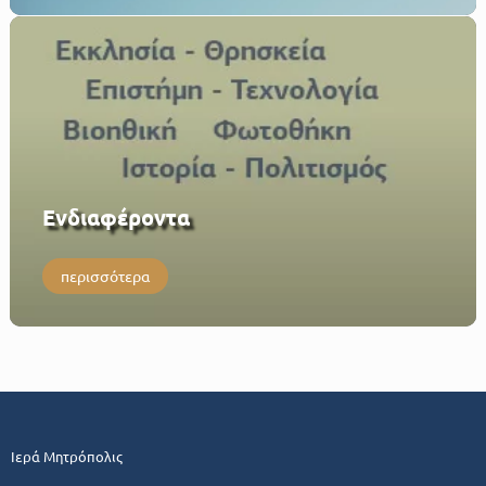
Eνδιαφέροντα
περισσότερα
Ιερά Μητρόπολις