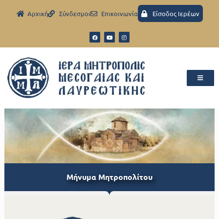
Aρχική
Σύνδεσμοι
Eπικοινωνία
Είσοδος Ιερέων
Μήνυμα Μητροπολίτου