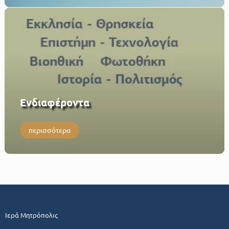
Eνδιαφέροντα
περισσότερα
Ιερά Μητρόπολις