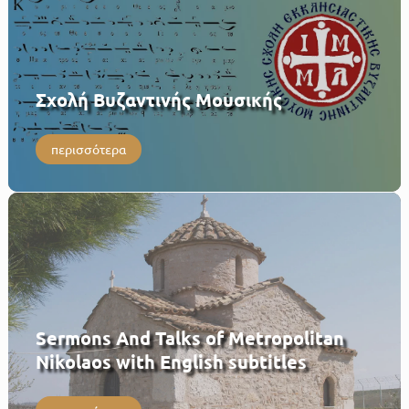
Σχολή Βυζαντινής Μουσικής
περισσότερα
Sermons And Talks of Metropolitan
Nikolaos with English subtitles