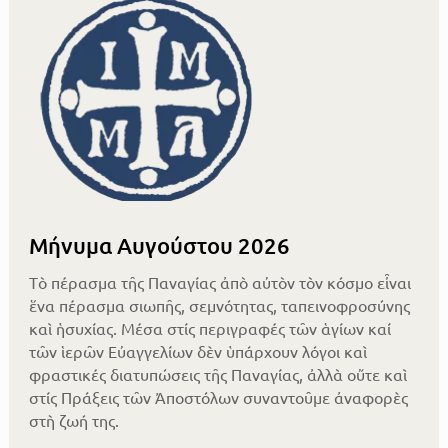
Μήνυμα Αυγούστου 2026
Τὸ πέρασμα τῆς Παναγίας ἀπὸ αὐτὸν τὸν κόσμο εἶναι
ἕνα πέρασμα σιωπῆς, σεμνότητας, ταπεινοφροσύνης
καὶ ἡσυχίας. Μέσα στίς περιγραφές τῶν ἁγίων καί
τῶν ἱερῶν Εὐαγγελίων δὲν ὑπάρχουν λόγοι καὶ
φραστικές διατυπώσεις τῆς Παναγίας, ἀλλὰ οὔτε καὶ
στίς Πράξεις τῶν Ἀποστόλων συναντοῦμε ἀναφορὲς
στὴ ζωή της.