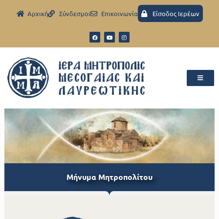
Aρχική
Σύνδεσμοι
Eπικοινωνία
Είσοδος Ιερέων
Μήνυμα Μητροπολίτου